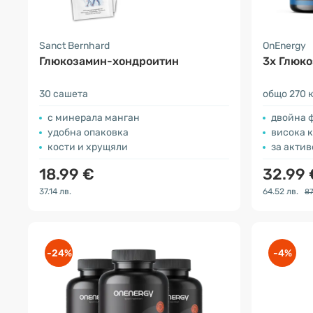
Sanct Bernhard
OnEnergy
Глюкозамин-хондроитин
3x Глюко
30 сашета
общо 270 
с минерала манган
двойна 
удобна опаковка
висока 
кости и хрущяли
за актив
18.99 €
32.99
37.14 лв.
64.52 лв.
87
-24%
-4%