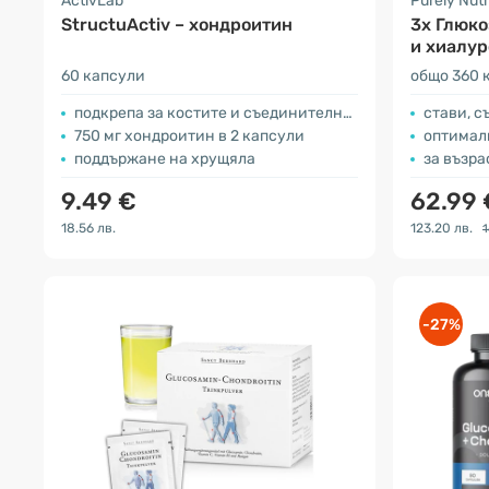
ActivLab
Purely Nutr
StructuActiv – хондроитин
3x Глюко
и хиалур
60 капсули
общо 360 
подкрепа за костите и съединителната тъкан
стави, с
750 мг хондроитин в 2 капсули
оптималн
поддържане на хрущяла
за възра
9.49 €
62.99
18.56 лв.
123.20 лв.
1
-27%