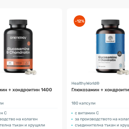
-12%
HealthyWorld®
мин + хондроитин 1400
Глюкозамин + хондроит
ли
180 капсули
ин С
с витамин С
водство на колаген
за производството на кола
телна тъкан и хрущяли
съединителна тъкан и хру