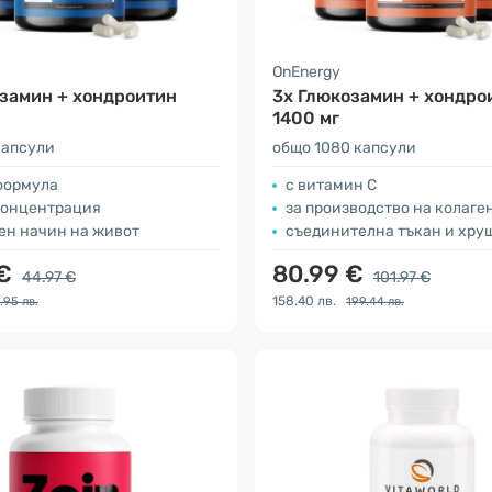
OnEnergy
замин + хондроитин
3x Глюкозамин + хондро
1400 мг
капсули
общо 1080 капсули
формула
с витамин С
концентрация
за производство на колаге
ен начин на живот
съединителна тъкан и хру
 €
80.99 €
44.97 €
101.97 €
158.40 лв.
.95 лв.
199.44 лв.