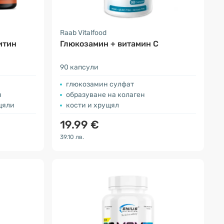
Raab Vitalfood
итин
Глюкозамин + витамин С
90 капсули
глюкозамин сулфат
н
образуване на колаген
щяли
кости и хрущял
19.99 €
39.10 лв.