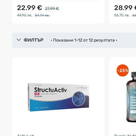
22.99 €
28.99
27.99 €
44.96 лв.
56.70 лв.
54.74 лв.
66
ФИЛТЪР
• Показани 1-12 от 12 резултата •
-25%