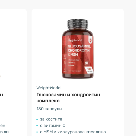
WeightWorld
ин
Глюкозамин и хондроитин
комплекс
180 капсули
за костите
ген
с витамин С
щяли
с MSM и хиалуронова киселина