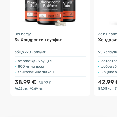
OnEnergy
Zein Phar
3x Хондроитин сулфат
Хондрои
общо 270 капсули
90 капсул
от говежди хрущял
естеств
800 мг на доза
добра а
гликозаминогликан
изцяло 
38.99 €
42.99
50.97 €
76.26 лв.
84.08 лв.
99.69 лв.
8