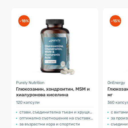
-18%
-15%
Purely Nutrition
OnEnergy
Глюкозамин, хондроитин, MSM и
Глюкоза
хиалуронова киселина
мг
120 капсули
360 капсу
стави, съединителна тъкан и хрущяли
с витам
оптимално съотношение на съставките
за произ
за възрастни хора и спортисти
съедини