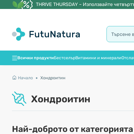
THRIVE THURSDAY – Използвайте четвъртъ
Всички продукти
Бестселър
Витамини и минерали
Отсла
Начало
Хондроитин
Хондроитин
Най-доброто от категорията