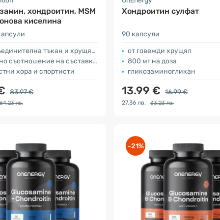
ition
OnEnergy
замин, хондроитин, MSM
Хондроитин сулфат
онова киселина
капсули
90 капсули
ъединителна тъкан и хрущяли
от говежди хрущял
о съотношение на съставките
800 мг на доза
стни хора и спортисти
гликозаминогликан
 €
13.99 €
83.97 €
16.99 €
27.36 лв.
64.23 лв.
33.23 лв.
-21%