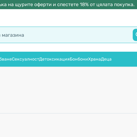
ка на щурите оферти и спестете 18% от цялата покупка.
бване
Сексуалност
Детоксикация
Бонбони
Храна
Деца