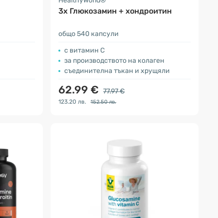
HealthyWorld®
3x Глюкозамин + хондроитин
общо 540 капсули
с витамин С
за производството на колаген
съединителна тъкан и хрущяли
62.99 €
77.97 €
123.20 лв.
152.50 лв.