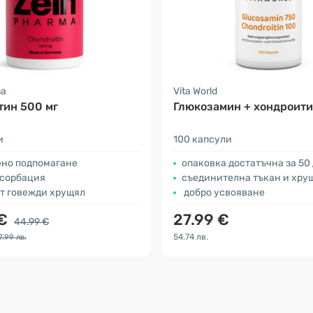
ma
Vita World
тин 500 мг
Глюкозамин + хондроит
и
100 капсули
ено подпомагане
опаковка достатъчна за 50
бсорбация
съединителна тъкан и хру
от говежди хрущял
добро усвояване
 €
27.99 €
44.99 €
54.74 лв.
7.99 лв.