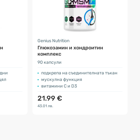
Genius Nutrition
ин
Глюкозамин и хондроитин
комплекс
90 капсули
 дни
подкрепа на съединителната тъкан
щял
мускулна функция
витамини C и D3
21.99 €
43.01 лв.