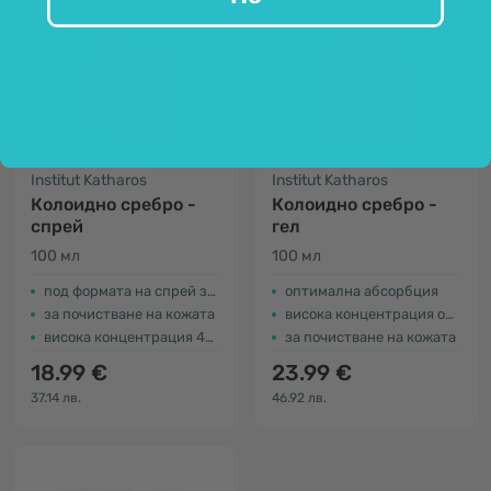
Institut Katharos
Institut Katharos
Колоидно сребро -
Колоидно сребро -
спрей
гел
100 мл
100 мл
под формата на спрей за лесно нанасяне
оптимална абсорбция
за почистване на кожата
висока концентрация от 40 ppm
висока концентрация 40 ppm
за почистване на кожата
18.99 €
23.99 €
37.14 лв.
46.92 лв.