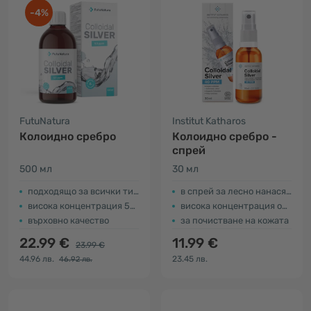
-4%
FutuNatura
Institut Katharos
Колоидно сребро
Колоидно сребро -
спрей
500 мл
30 мл
подходящо за всички типове кожа
в спрей за лесно нанасяне
висока концентрация 50 ppm
висока концентрация от 40 ppm
върховно качество
за почистване на кожата
22.99 €
11.99 €
23.99 €
44.96 лв.
23.45 лв.
46.92 лв.