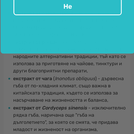
Не
екстракт от лъвска грива
(
Hericium erinaceus
) -
популярна гъба, отдавна позната в китайската
билкова традиция, където заради свойствата
си е наречена "храна за мозъка",
екстракт от рейши
(
Ganoderma lucidum
) -
дървесна гъба, която заема специално място в
народните алтернативни традиции, тъй като се
използва за приготвяне на чайове, тинктури и
други благоприятни препарати,
екстракт от чага
(
Inonotus obliquus
) - дървесна
гъба от по-хладния климат, също важна в
китайската традиция, където се използва за
насърчаване на жизнеността и баланса,
екстракт от
Cordyceps sinensis
- изключително
рядка гъба, наричана още "гъба на
дълголетието", за която се смята, че придава
младост и жизненост на организма,