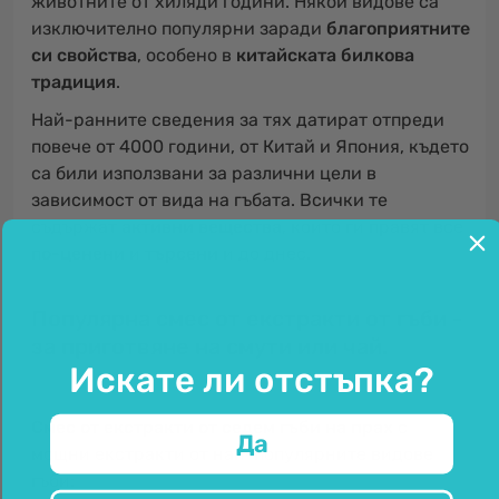
животните от хиляди години. Някои видове са
изключително популярни заради
благоприятните
си свойства
, особено в
китайската билкова
традиция
.
Най-ранните сведения за тях датират отпреди
повече от 4000 години, от Китай и Япония, където
са били използвани за различни цели в
зависимост от вида на гъбата. Всички те
съдържат
активни вещества
, които ги правят все
п
о-ценени
и
търсени
и до днес.
Популярна смес от екстракти от гъби -
за приготвяне на смути или чай.
Искате ли отстъпка?
Смес от екстракти от седем гъби на прах
с
Да
мощни екстракти от най-популярните видове
гъби: