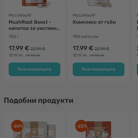
MycoWay®
MycoWay®
MushRoot Boost -
Комплекс от гъби
напитка за умствена
ефективност
100 г
180 капсули
17.99 €
17.99 €
22.99 €
22.99 €
35.19 лв.
35.19 лв.
44.96 лв.
44.96 лв.
Към кошницата
Към кошницата
Подобни продукти
-26%
-22%