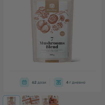
62
дози
4
г дневно