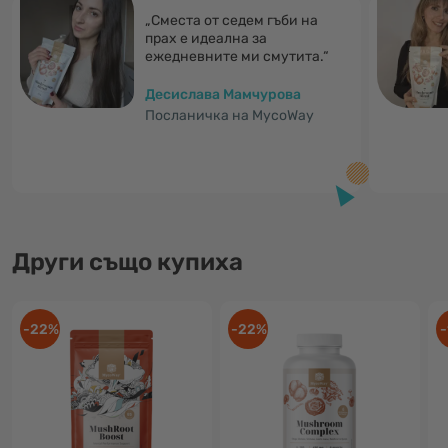
„Сместа от седем гъби на
прах е идеална за
ежедневните ми смутита.“
Десислава Мамчурова
Посланичка на MycoWay
Други също купиха
-22%
-22%
-