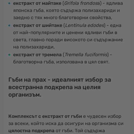
екстракт от майтаке
(
Grifola frondos
a) - ядлива
японска гъба, която съдържа полизахариди и
заедно с тях много благотворни свойства,
екстракт от шийтаке
(
Lentinula edodes
) - една
от най-популярните и ценени ядливи гъби в
света, главно поради високото си съдържание
на полизахариди,
екстракт от тремела
(
Tremella fuciformis
) -
благотворна гъба, използвана в цял свят.
Гъби на прах - идеалният избор за
всестранна подкрепа на целия
организъм.
Комплексът с екстракт от гъби
е чудесен избор
за всеки, който иска да осигури на организма си
цялостна подкрепа
от гъби. Той съдържа