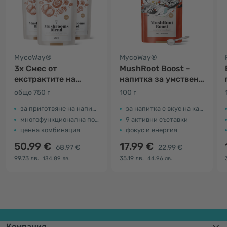
MycoWay®
MycoWay®
3x Смес от
MushRoot Boost -
екстрактите на
напитка за умствена
седем гъби на прах
ефективност
общо 750 г
100 г
за приготвяне на напитка или чай
за напитка с вкус на какао
многофункционална подкрепа за организма
9 активни съставки
ценна комбинация
фокус и енергия
50.99 €
17.99 €
68.97 €
22.99 €
99.73 лв.
35.19 лв.
134.89 лв.
44.96 лв.
Компания