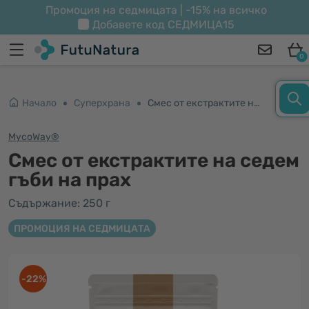
Промоция на седмицата | -15% на всичко
Добавете код
СЕДМИЦА15
0
Начало
Суперхрана
Смес от екстрактите на седем гъби на прах
MycoWay®
Смес от екстрактите на седем
гъби на прах
Съдържание: 250 г
ПРОМОЦИЯ НА СЕДМИЦАТА
-22%