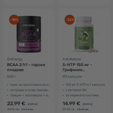
-18%
-32%
OnEnergy
FutuNatura
BCAA 2:1:1 – горски
5-HTP 150 мг -
плодове
Грифония
симплицифолия
500 г
90 капсули
прах за приготвяне на напитка
150 мг 5-HTP в 1 капсула
за преди и след тренировка
с витамин В6
левцин + изолевцин + валин
за нервната система
22.99 €
14.99 €
27.99 €
21.99 €
44.96 лв.
29.32 лв.
54.74 лв.
43.01 лв.