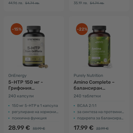
44.96 лв.
35.19 лв.
54.74 лв.
54.74 лв.
-15%
-22%
OnEnergy
Purely Nutrition
5-HTP 150 мг -
Amino Complete –
Грифония
балансиран
симплицифолия
комплекс от 12
240 капсули
240 таблетки
аминокиселини
150 мг 5-HTP в 1 капсула
BCAA 2:1:1
регулиране на хормоните
за синтеза на протеини в организма
психична функция
подкрепа за балансирана диета
28.99 €
17.99 €
33.99 €
22.99 €