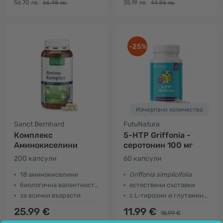
56.70 лв.
35.19 лв.
66.48 лв.
44.96 лв.
-25%
Изчерпано количество
Sanct Bernhard
FutuNatura
Комплекс
5-HTP Griffonia -
Аминокиселини
серотонин 100 мг
200 капсули
60 капсули
18 аминокиселини
Griffonia simplicifolia
биологична валентност 137
естествени съставки
за всички възрасти
с L-тирозин и глутаминова киселина
25.99 €
11.99 €
15.99 €