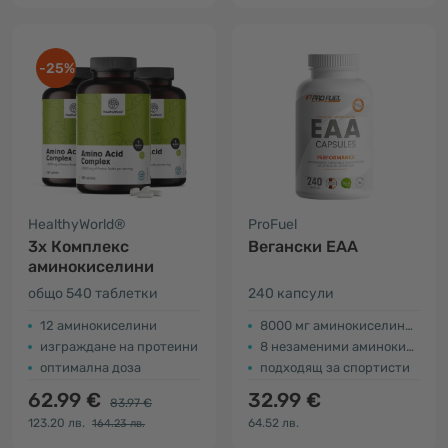
-25%
HealthyWorld®
ProFuel
3x Комплекс
Вегански EAA
аминокиселини
общо 540 таблетки
240 капсули
12 аминокиселини
8000 мг аминокиселини на ден
изграждане на протеини
8 незаменими аминокиселини
оптимална доза
подходящ за спортисти
62.99 €
32.99 €
83.97 €
123.20 лв.
64.52 лв.
164.23 лв.