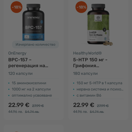
-18%
-18%
Изчерпано количество
OnEnergy
HealthyWorld®
BPC-157 –
5-HTP 150 мг -
регенерация на
Грифония
мускулите и ставите
симплицифолия
120 капсули
180 капсули
15 аминокиселини
150 мг 5-HTP в 1 капсула
1000 мг на 2 капсули
нервна система и психологическа функция
оптимално усвояване
с витамин В6
22.99 €
22.99 €
27.99 €
27.99 €
44.96 лв.
44.96 лв.
54.74 лв.
54.74 лв.