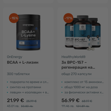
-15%
-17%
OnEnergy
HealthyWorld®
BCAA + L-лизин
3x BPC-157 –
регенерация на
мускулите и ставите
300 таблетки
общо 270 капсули
подкрепа по време и след тренировка
комплекс от 15 аминокиселини
синтез на протеини
общо 1000 мг на доза
левцин + изолевцин + валин
за физически активни хора
21.99 €
56.99 €
25.99 €
68.97 €
43.01 лв.
111.46 лв.
50.83 лв.
134.89 лв.