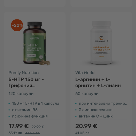
-22%
Purely Nutrition
Vita World
5-HTP 150 мг -
L-аргинин + L-
Грифония
орнитин + L-лизин
симплицифолия
120 капсули
60 капсули
150 мг 5-HTP в 1 капсула
при интензивни тренировки
с витамин В6
3 аминокиселини
психична функция
витамин C + цинк
17.99 €
20.99 €
22.99 €
35.19 лв.
41.05 лв.
44.96 лв.