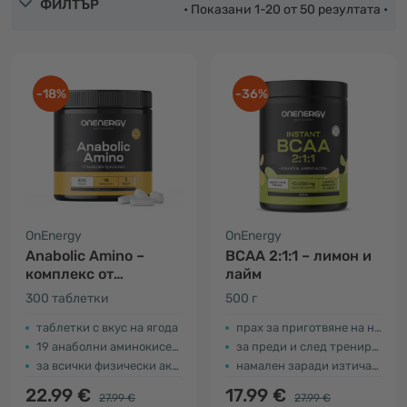
ФИЛТЪР
• Показани 1-20 от 50 резултата •
-18%
-36%
OnEnergy
OnEnergy
Anabolic Amino –
BCAA 2:1:1 – лимон и
комплекс от
лайм
анаболни
300 таблетки
500 г
аминокиселини
таблетки с вкус на ягода
прах за приготвяне на напитката
19 анаболни аминокиселини
за преди и след тренировка
за всички физически активни хора
намален заради изтичане на срока на годност
22.99 €
17.99 €
27.99 €
27.99 €