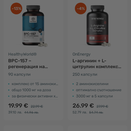
-13%
-4%
HealthyWorld®
OnEnergy
BPC-157 –
L-аргинин + L-
регенерация на
цитрулин комплекс
мускулите и ставите
3000 мг
90 капсули
250 капсули
комплекс от 15 аминокиселини
2 аминокиселини
общо 1000 мг на доза
оптимално съотношение
за физически активни хора
3000 мг в 5 капсули
19.99 €
26.99 €
22.99 €
27.99 €
39.10 лв.
52.79 лв.
44.96 лв.
54.74 лв.