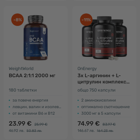
-8%
-11%
WeightWorld
OnEnergy
BCAA 2:1:1 2000 мг
3x L-аргинин + L-
цитрулин комплекс
3000 мг
180 таблетки
общо 750 капсули
за повече енергия
2 аминокиселини
левцин, валин и изолевцин
оптимално съотношение
от витамини В6 и В12
3000 мг в 5 капсули
23.99 €
74.99 €
25.99 €
83.97 €
46.92 лв.
146.67 лв.
50.83 лв.
164.23 лв.