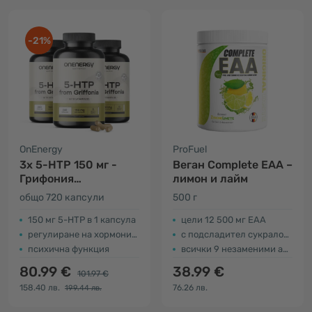
-21%
OnEnergy
ProFuel
3x 5-HTP 150 мг -
Веган Complete EAA –
Грифония
лимон и лайм
симплицифолия
общо 720 капсули
500 г
150 мг 5-HTP в 1 капсула
цели 12 500 мг EAA
регулиране на хормоните
с подсладител сукралоза
психична функция
всички 9 незаменими аминокиселини
80.99 €
38.99 €
101.97 €
158.40 лв.
76.26 лв.
199.44 лв.