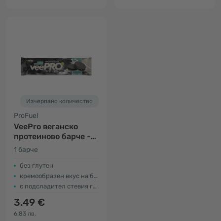
Изчерпано количество
ProFuel
VeePro веганскo
протеиново барче -
бисквита
1 барче
без глутен
кремообразен вкус на бисквити
с подсладител стевия гликозид
3.49 €
6.83 лв.