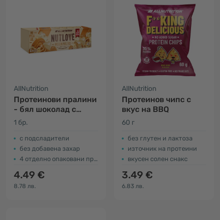
AllNutrition
AllNutrition
Протеинови пралини
Протеинов чипс с
- бял шоколад с
вкус на BBQ
фъстъци
1 бр.
60 г
с подсладители
без глутен и лактоза
без добавена захар
източник на протеини
4 отделно опаковани пралини
вкусен солен снакс
4.49 €
3.49 €
8.78 лв.
6.83 лв.