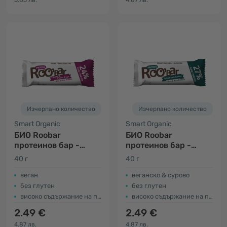
5.85 лв.
4.87 лв.
Изчерпано количество
Изчерпано количество
Smart Organic
Smart Organic
БИО Roobar
БИО Roobar
протеинов бар -
протеинов бар -
череша & шоколад
спирулина & лимон
40 г
40 г
веган
веганско & сурово
без глутен
без глутен
високо съдържание на протеини
високо съдържание на протеини
2.49 €
2.49 €
4.87 лв.
4.87 лв.