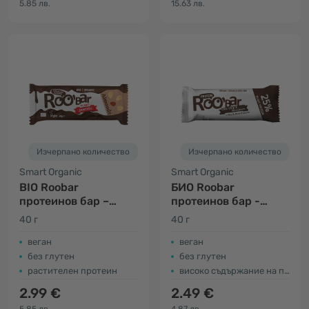
5.85 лв.
15.63 лв.
Изчерпано количество
Изчерпано количество
Smart Organic
Smart Organic
BIO Roobar
БИО Roobar
протеинов бар –
протеинов бар -
бадеми & шоколад
шоколад & лешници
40 г
40 г
веган
веган
без глутен
без глутен
растителен протеин
високо съдържание на протеини
2.99 €
2.49 €