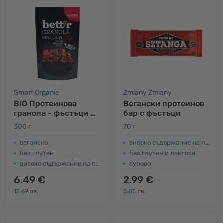
Smart Organic
Zmiany Zmiany
BIO Протеинова
Вегански протеинов
гранола - фъстъци и
бар с фъстъци
какао
300 г
70 г
веганско
високо съдържание на протеини
без глутен
без глутен и лактоза
високо съдържание на протеини
суровo
6.49 €
2.99 €
12.69 лв.
5.85 лв.