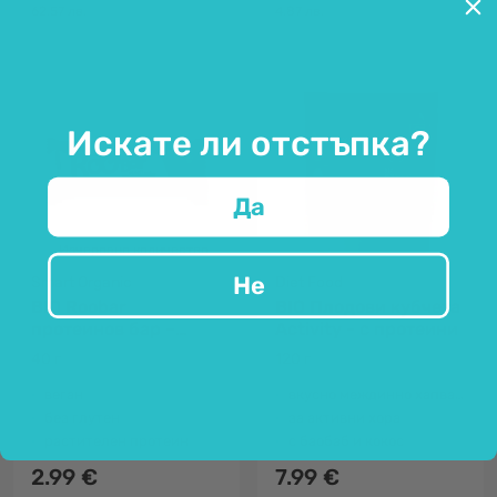
62.57 лв.
4.87 лв.
Искате ли отстъпка?
Да
Изчерпано количество
Не
Smart Organic
Diet Food
BIO Roobar
BIO Плодови кубчета
протеинов бар –
Activity - с протеини
лешник & шоколад
40 г
120 г
веган
вкуснo междинно хапване
без глутен
за активни хора
растителен протеин
с баобаб и кокос
2.99 €
7.99 €