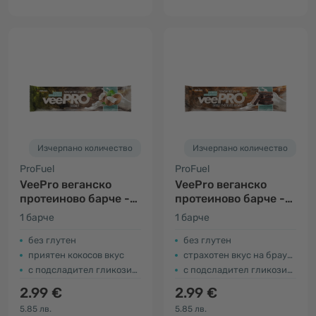
Изчерпано количество
Изчерпано количество
ProFuel
ProFuel
VeePro веганско
VeePro веганско
протеиново барче -
протеиново барче -
кокос
brownie
1 барче
1 барче
без глутен
без глутен
приятен кокосов вкус
страхотен вкус на брауни
с подсладител гликозид на стевия
с подсладител гликозид на стевия
2.99 €
2.99 €
5.85 лв.
5.85 лв.