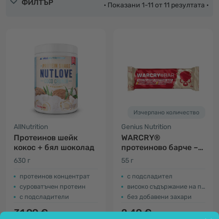
ФИЛТЪР
• Показани 1-11 от 11 резултата •
Изчерпано количество
AllNutrition
Genius Nutrition
Протеинов шейк
WARCRY®
кокос + бял шоколад
протеиново барче –
фъстъци и карамел
630 г
55 г
протеинов концентрат
с подсладител
суроватъчен протеин
високо съдържание на протеини
с подсладители
без добавени захари
31.99 €
2.49 €