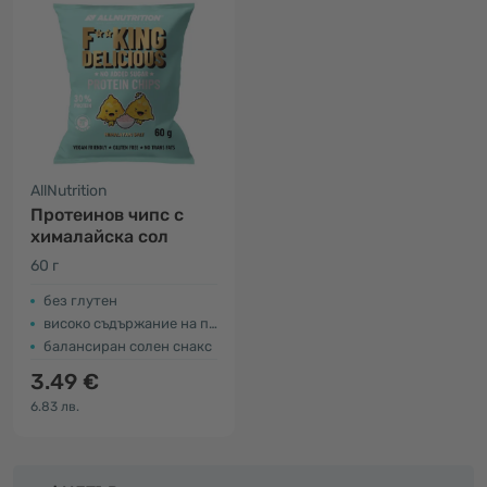
AllNutrition
Протеинов чипс с
хималайска сол
60 г
без глутен
високо съдържание на протеини
балансиран солен снакс
3.49 €
6.83 лв.