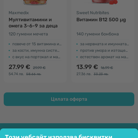
Maxmedix
Sweet Nutribites
Мултивитамини и
Витамин В12 500 µg
омега 3-6-9 за деца
120 гумени мечета
140 гумени бонбона
повече от 15 витамина и минерала
за нервната и имунната система
за кости, имунна система и енергия
против умора и изтощение
с вкус на портокал и малина
естествен аромат на малина
27.99 €
13.99 €
29.99 €
16.99 €
54.74 лв.
27.36 лв.
58.66 лв.
33.23 лв.
Цялата оферта
Компания
Този уебсайт използва бисквитки