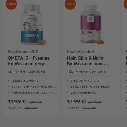
-20%
-22%
-
FutuNatura KIDS
HealthyWorld®
ОМЕГА-3 - Гумени
Hair, Skin & Nails –
бонбони за деца
Бонбони за коса,
кожа и нокти
60 гумени бонбона
120 гумени бонбона
мозък и зрение
биотин + колаген
естествен източник на DHА
за здрава кожа и коса
с вкус на малинова лимонада
цитрусов вкус
11.99 €
17.99 €
14.99 €
22.99 €
23.45 лв.
35.19 лв.
29.32 лв.
44.96 лв.