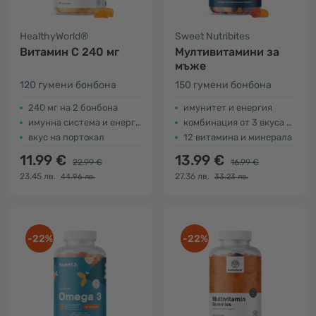
HealthyWorld®
Sweet Nutribites
Витамин C 240 мг
Мултивитамини за
мъже
120 гумени бонбона
150 гумени бонбона
240 мг на 2 бонбона
имунитет и енергия
имунна система и енергия
комбинация от 3 вкуса бонбони
вкус на портокал
12 витамина и минерала
11.99 €
13.99 €
22.99 €
16.99 €
23.45 лв.
27.36 лв.
44.96 лв.
33.23 лв.
-22%
-22%