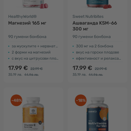
HealthyWorld®
Sweet Nutribites
Магнезий 165 мг
Ашваганда KSM-66
300 мг
90 гумени бонбонa
90 гумени бонбона
за мускулите + нервната система
300 мг на 2 бонбона
2 форми на магнезий
вкус на горски плодове
с вкус на цитрусови плодове
ефективност и релаксация
17.99 €
17.99 €
22.99 €
22.99 €
35.19 лв.
35.19 лв.
44.96 лв.
44.96 лв.
-48%
-18%