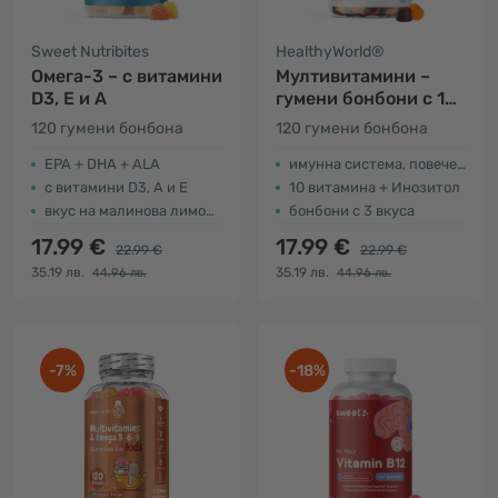
Sweet Nutribites
HealthyWorld®
Омега-3 – с витамини
Мултивитамини –
D3, E и A
гумени бонбони с 10
витамина
120 гумени бонбона
120 гумени бонбона
EPA + DHA + ALA
имунна система, повече енергия
с витамини D3, A и E
10 витамина + Инозитол
вкус на малинова лимонада
бонбони с 3 вкуса
17.99 €
17.99 €
22.99 €
22.99 €
35.19 лв.
35.19 лв.
44.96 лв.
44.96 лв.
-7%
-18%