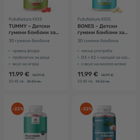
FutuNatura KIDS
FutuNatura KIDS
TUMMY – Детски
BONES – Детски
гумени бонбони за
гумени бонбони за
храносмилане
костите
30 гумени бонбона
30 гумени бонбона
чревна флора
лесна употреба
пробиотик за деца
D3 + K2 + калций за костите
вкус на ягода
с вкус на кисело мляко
11.99 €
11.99 €
14.99 €
14.99 €
23.45 лв.
23.45 лв.
29.32 лв.
29.32 лв.
-22%
-22%