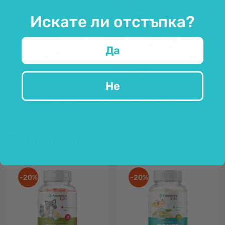
Искате ли отстъпка?
Да
Не
Продукти от категорията
-20%
-20%