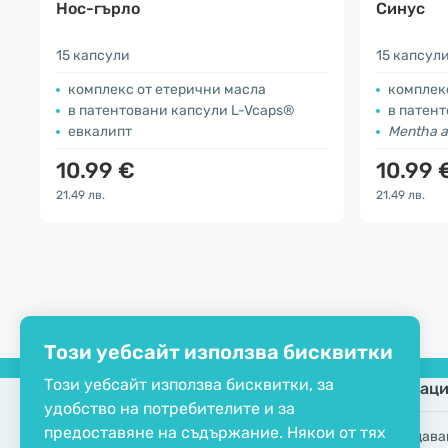
Нос-гърло
Синус
15 капсули
15 капсул
комплекс от етерични масла
комплек
в патентовани капсули L-Vcaps®
в патен
евкалипт
Mentha a
10.99 €
10.99 
21.49 лв.
21.49 лв.
Този уебсайт използва бисквитки
Този уебсайт използва бисквитки, за
Компания
Информаци
удобство на потребителите и за
предоставяне на съдържание. Някои от тях
ЕКО сертификат
Често задава