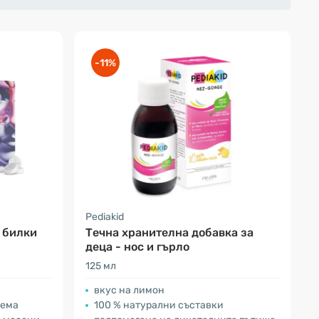
-11%
Pediakid
5 билки
Течна хранителна добавка за
деца - нос и гърло
125 мл
вкус на лимон
тема
100 % натурални съставки