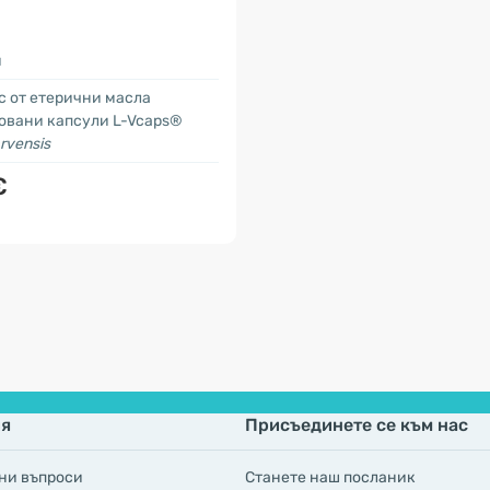
и
с от етерични масла
товани капсули L-Vcaps®
rvensis
€
я
Присъединете се към нас
ни въпроси
Станете наш посланик