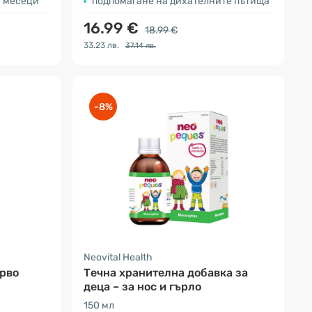
е месеци
подпомагане на дихателните пътища
16.99 €
18.99 €
33.23 лв.
37.14 лв.
-8%
Neovital Health
ърво
Tечна хранителна добавка за
деца – за нос и гърло
150 мл