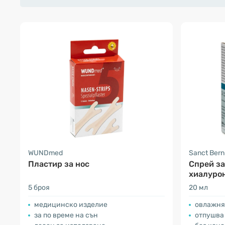
WUNDmed
Sanct Ber
Пластир за нос
Спрей за
хиалуро
5 броя
20 мл
медицинско изделие
овлажня
за по време на сън
отпушва