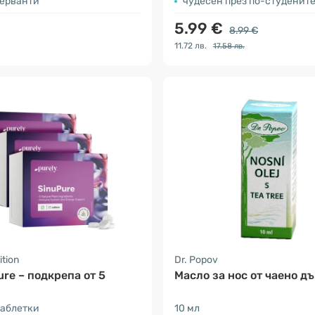
серванти
чудесен през по-студенит
5.99 €
8.99 €
11.72 лв.
17.58 лв.
ition
Dr. Popov
ure – подкрепа от 5
Масло за нос от чаено д
таблетки
10 мл