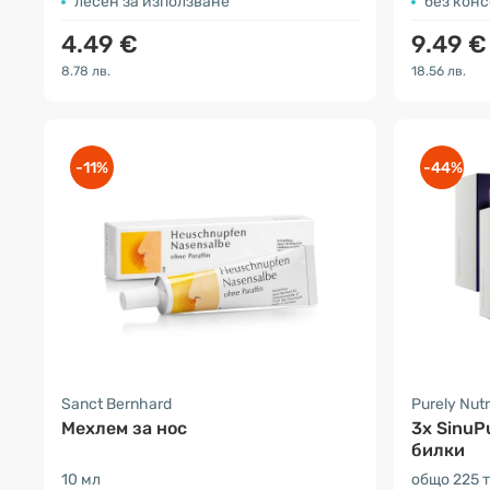
лесен за използване
без кон
4.49 €
9.49 €
8.78 лв.
18.56 лв.
-11%
-44%
Sanct Bernhard
Purely Nutr
Мехлем за нос
3x SinuP
билки
10 мл
общо 225 