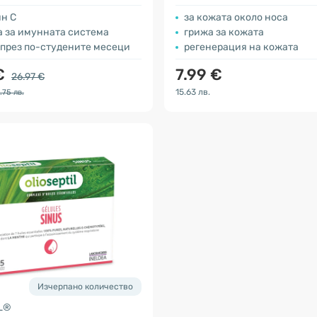
ин С
за кожата около носа
а за имунната система
грижа за кожата
 през по-студените месеци
регенерация на кожата
€
7.99 €
26.97 €
15.63 лв.
.75 лв.
Изчерпано количество
L®