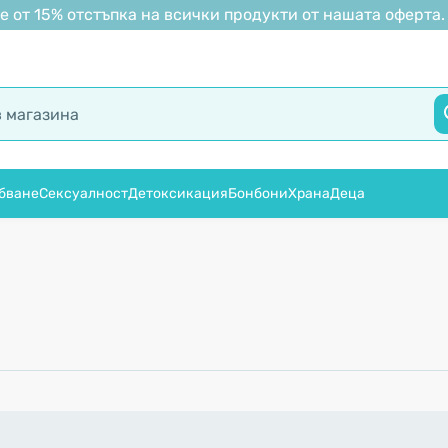
 от 15% отстъпка на всички продукти от нашата оферта.
бване
Сексуалност
Детоксикация
Бонбони
Храна
Деца