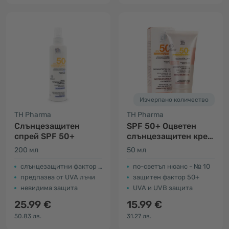
Изчерпано количество
TH Pharma
TH Pharma
Слънцезащитен
SPF 50+ Оцветен
спрей SPF 50+
слънцезащитен крем
- нюанс № 10
200 мл
50 мл
слънцезащитни фактор SPF 50+
по-светъл нюанс - № 10
предпазва от UVA лъчи
защитен фактор 50+
невидима защита
UVA и UVB защита
25.99 €
15.99 €
50.83 лв.
31.27 лв.