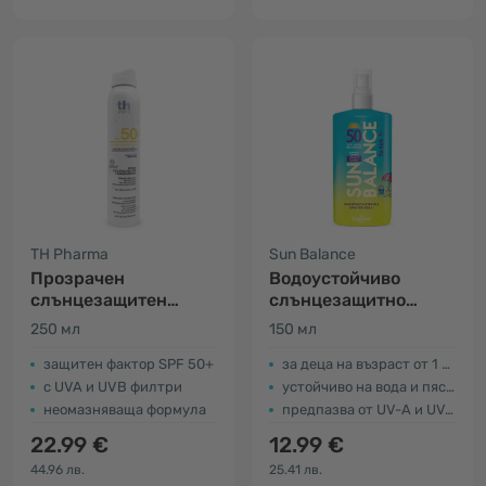
TH Pharma
Sun Balance
Прозрачен
Водоустойчиво
слънцезащитен
слънцезащитно
спрей SPF 50+
мляко SPF50 - за
250 мл
150 мл
деца
защитен фактор SPF 50+
за деца на възраст от 1 година
с UVA и UVB филтри
устойчиво на вода и пясък
неомазняваща формула
предпазва от UV-A и UV-B лъчи
22.99 €
12.99 €
44.96 лв.
25.41 лв.