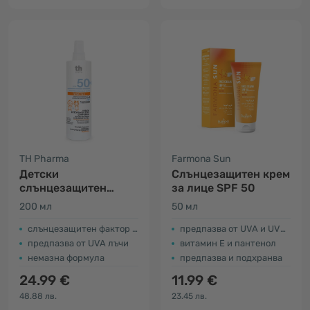
TH Pharma
Farmona Sun
Детски
Слънцезащитен крем
слънцезащитен
за лице SPF 50
спрей SPF 50+
200 мл
50 мл
слънцезащитен фактор SPF 50+
предпазва от UVA и UVB лъчи
предпазва от UVA лъчи
витамин Е и пантенол
немазна формула
предпазва и подхранва
24.99 €
11.99 €
48.88 лв.
23.45 лв.