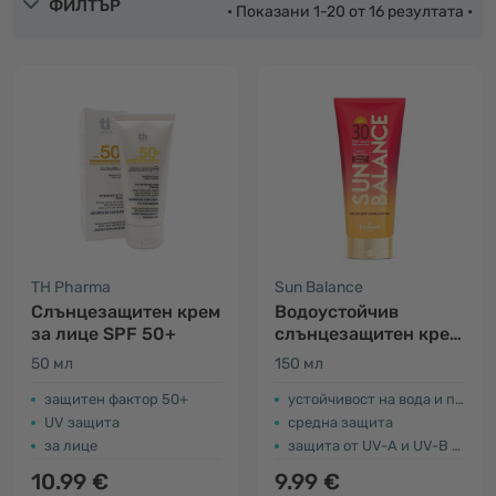
ФИЛТЪР
• Показани 1-20 от 16 резултата •
TH Pharma
Sun Balance
Слънцезащитен крем
Водоустойчив
за лице SPF 50+
слънцезащитен крем
SPF30
50 мл
150 мл
защитен фактор 50+
устойчивост на вода и пясък
UV защита
средна защита
за лице
защита от UV-A и UV-B лъчи
10.99 €
9.99 €