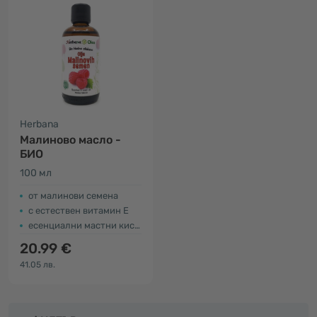
Herbana
Малиново масло -
БИО
100 мл
от малинови семена
с естествен витамин Е
есенциални мастни киселини
20.99 €
41.05 лв.