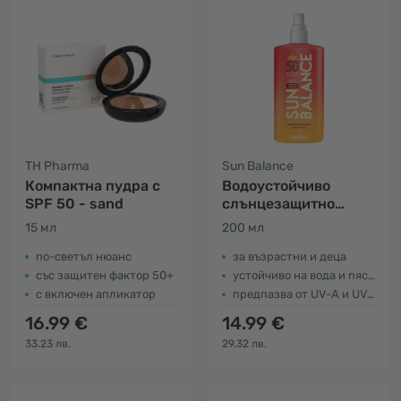
TH Pharma
Sun Balance
Компактна пудра с
Водоустойчиво
SPF 50 - sand
слънцезащитно
мляко SPF50 - за
15 мл
200 мл
цялото семейство
по-светъл нюанс
за възрастни и деца
със защитен фактор 50+
устойчиво на вода и пясък
с включен апликатор
предпазва от UV-A и UV-B лъчи
16.99 €
14.99 €
33.23 лв.
29.32 лв.