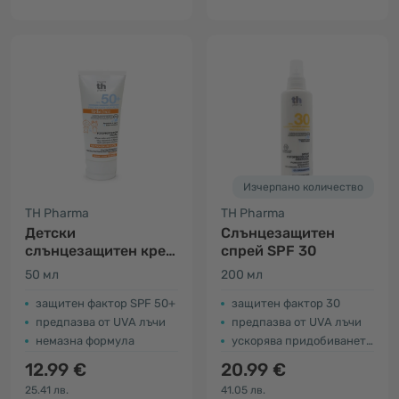
Изчерпано количество
TH Pharma
TH Pharma
Детски
Слънцезащитен
слънцезащитен крем
спрей SPF 30
за лице SPF 50+
50 мл
200 мл
защитен фактор SPF 50+
защитен фактор 30
предпазва от UVA лъчи
предпазва от UVA лъчи
немазна формула
ускорява придобиването на тен
12.99 €
20.99 €
25.41 лв.
41.05 лв.