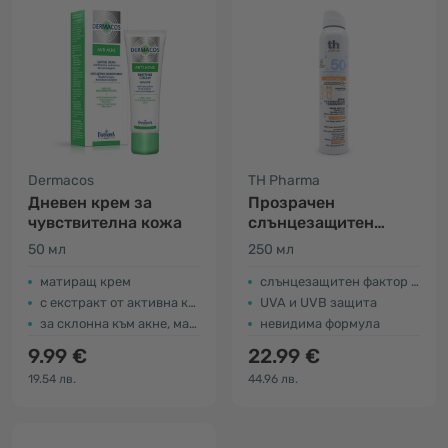
Dermacos
TH Pharma
Дневен крем за
Прозрачен
чувствителна кожа
слънцезащитен
спрей за деца SPF
50 мл
250 мл
50+
матиращ крем
слънцезащитен фактор SPF 50+
с екстракт от активна кал
UVA и UVB защита
за склонна към акне, мазна и смесена кожа
невидима формула
9.99 €
22.99 €
19.54 лв.
44.96 лв.