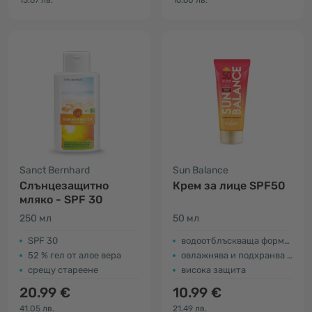
13.67 лв.
16.60 лв.
Sanct Bernhard
Sun Balance
Слънцезащитно
Крем за лице SPF50
мляко - SPF 30
250 мл
50 мл
SPF 30
водоотблъскваща формула
52 % гел от алое вера
овлажнява и подхранва кожата
срещу стареене
висока защита
20.99 €
10.99 €
41.05 лв.
21.49 лв.