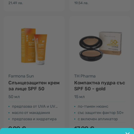
21.49 лв.
19.54 лв.
Farmona Sun
TH Pharma
Слънцезащитен крем
Компактна пудра със
за лице SPF 50
SPF 50 - gold
50 мл
15 мл
предпазва от UVA и UVB лъчи
по-тъмен нюанс
масло от макадамия
със защитен фактор 50+
предпазва и хидратира
с включен апликатор
9.99 €
17.99 €