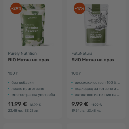
-29%
-17%
Purely Nutrition
FutuNatura
BIO Матча на прах
БИО Матча на прах
100 г
100 г
без добавки
висококачествен 100 % натурален чай
лесно приготвяне
подходящ за готвене и приготвяне на храна
многостранна употреба
естествен източник на витамин С
11.99 €
9.99 €
16.99 €
11.99 €
23.45 лв.
19.54 лв.
33.23 лв.
23.45 лв.