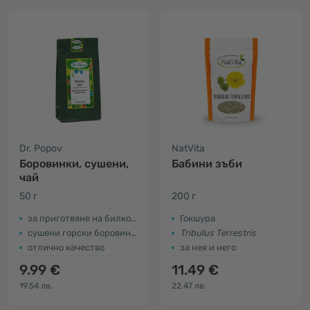
Dr. Popov
NatVita
Боровинки, сушени,
Бабини зъби
чай
50 г
200 г
за приготвяне на билков чай
Гокшура
сушени горски боровинки
Tribulus Terrestris
отлично качество
за нея и него
9.99 €
11.49 €
19.54 лв.
22.47 лв.