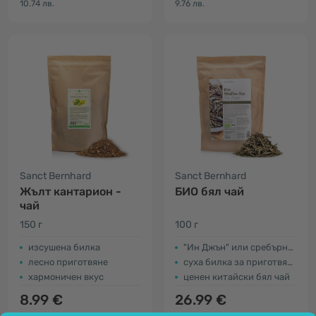
10.74 лв.
9.76 лв.
Sanct Bernhard
Sanct Bernhard
Жълт кантарион -
БИО бял чай
чай
150 г
100 г
изсушена билка
"Ин Джън" или сребърни иглички
лесно приготвяне
суха билка за приготвяне на напитка
хармоничен вкус
ценен китайски бял чай
8.99 €
26.99 €