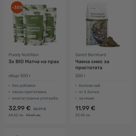
-35%
Purely Nutrition
Sanct Bernhard
3x BIO Матча на прах
Чаена смес за
простатата
общо 300 г
250 г
без добавки
билков чай
лесно приготвяне
от 5 билки
многостранна употреба
за мъже
32.99 €
11.99 €
50.97 €
64.52 лв.
23.45 лв.
99.69 лв.