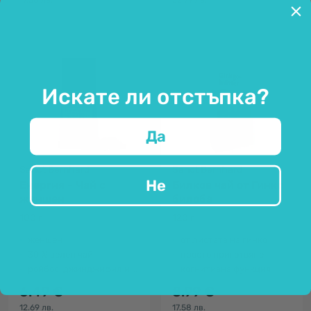
17.58 лв.
52.79 лв.
Искате ли отстъпка?
Да
Sanct Bernhard
Sanct Bernhard
Не
Енергия - Чай с
Билков чай от Гинко
женшен
билоба
100 г
120 г
женшен
от листата на гинко
30 % зелен чай
просто приготвяне
ройбос, джинджифил и лимонова трева
когнитивна функция
6.49 €
8.99 €
12.69 лв.
17.58 лв.