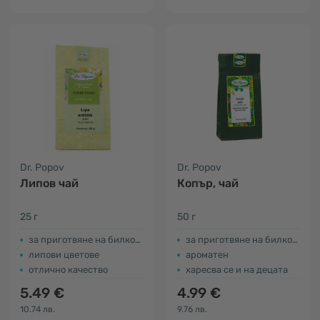
Dr. Popov
Dr. Popov
Липов чай
Копър, чай
25 г
50 г
за приготвяне на билков чай
за приготвяне на билков чай
липови цветове
ароматен
отлично качество
харесва се и на децата
5.49 €
4.99 €
10.74 лв.
9.76 лв.