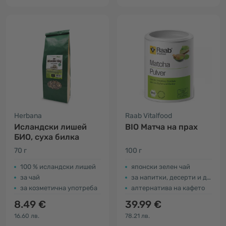
Herbana
Raab Vitalfood
Исландски лишей
BIO Матча на прах
БИО, суха билка
70 г
100 г
100 % исландски лишей
японски зелен чай
за чай
за напитки, десерти и др.
за козметична употреба
алтернатива на кафето
8.49 €
39.99 €
16.60 лв.
78.21 лв.