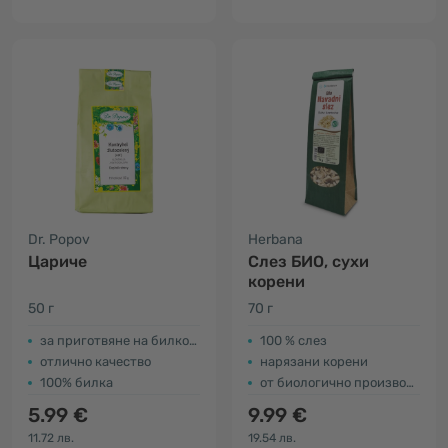
Dr. Popov
Herbana
Цариче
Слез БИО, сухи
корени
50 г
70 г
за приготвяне на билков чай
100 % слез
отлично качество
нарязани корени
100% билка
от биологично производство
5.99 €
9.99 €
11.72 лв.
19.54 лв.