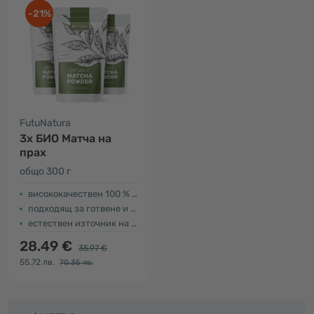
-21%
FutuNatura
3x БИО Матча на
прах
общо 300 г
висококачествен 100 % натурален чай
подходящ за готвене и приготвяне на храна
естествен източник на витамин С
28.49 €
35.97 €
55.72 лв.
70.35 лв.