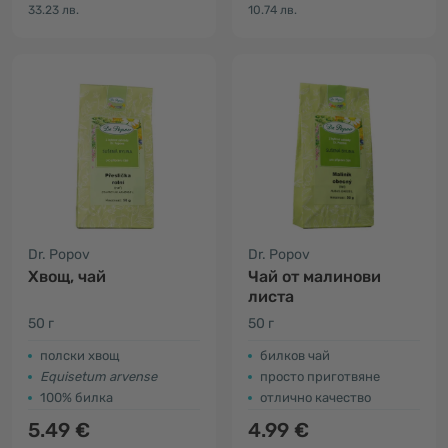
33.23 лв.
10.74 лв.
Dr. Popov
Dr. Popov
Хвощ, чай
Чай от малинови
листа
50 г
50 г
полски хвощ
билков чай
Equisetum arvense
просто приготвяне
100% билка
отлично качество
5.49 €
4.99 €