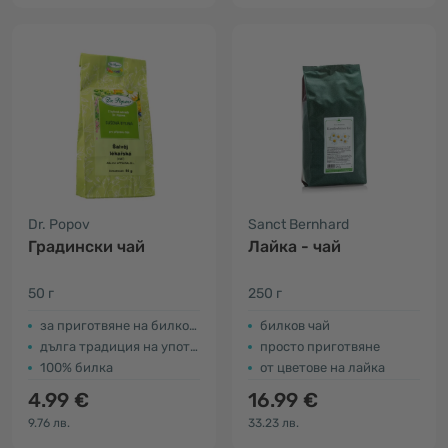
Dr. Popov
Sanct Bernhard
Градински чай
Лайка - чай
50 г
250 г
за приготвяне на билков чай
билков чай
дълга традиция на употреба
просто приготвяне
100% билка
от цветове на лайка
4.99 €
16.99 €
9.76 лв.
33.23 лв.