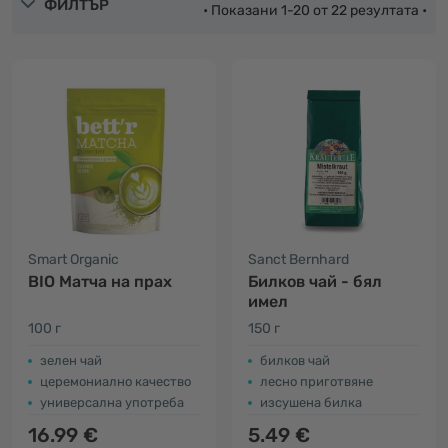
ФИЛТЪР
• Показани 1-20 от 22 резултата •
Smart Organic
Sanct Bernhard
BIO Матча на прах
Билков чай - бял
имел
100 г
150 г
зелен чай
билков чай
церемониално качество
лесно приготвяне
универсална употреба
изсушена билка
16.99 €
5.49 €