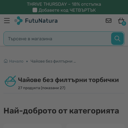
THRIVE THURSDAY – 18% отстъпка
Добавете код
ЧЕТВЪРТЪК
0
Начало
Чайове без филтърни торбички
Чайове без филтърни торбички
27 продукта (показани 27)
Най-доброто от категорията