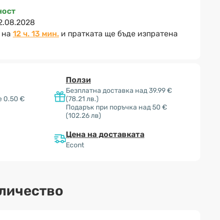
ност
2.08.2028
 на
12 ч. 13 мин.
и пратката ще бъде изпратена
Ползи
Безплатна доставка над 39.99 €
 0.50 €
(78.21 лв.)
Подарък при поръчка над 50 €
(102.26 лв)
Цена на доставката
Econt
оличество