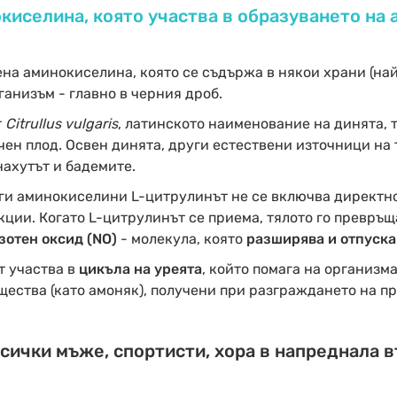
киселина, която участва в образуването на 
на аминокиселина, която се съдържа в някои храни (най
ганизъм - главно в черния дроб.
т
Citrullus vulgaris
, латинското наименование на динята, т
чен плод. Освен динята, други естествени източници на
нахутът и бадемите.
уги аминокиселини L-цитрулинът не се включва директно
ии. Когато L-цитрулинът се приема, тялото го превръща
отен оксид (NO)
- молекула, която
разширява и отпуска
т участва в
цикъла на уреята
, който помага на организм
щества (като амоняк), получени при разграждането на п
сички мъже, спортисти, хора в напреднала в