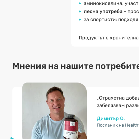
аминокиселина, учас
лесна употреба
- прос
за спортисти: подход
Продуктът е хранителна
Мнения на нашите потребит
„Страхотна доба
забелязвам разли
Димитър О.
Посланик на Health