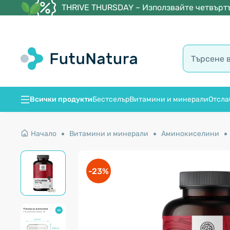
THRIVE THURSDAY – Използвайте четвъртъ
Всички продукти
Бестселър
Витамини и минерали
Отсла
Начало
Витамини и минерали
Аминокиселини
-23%