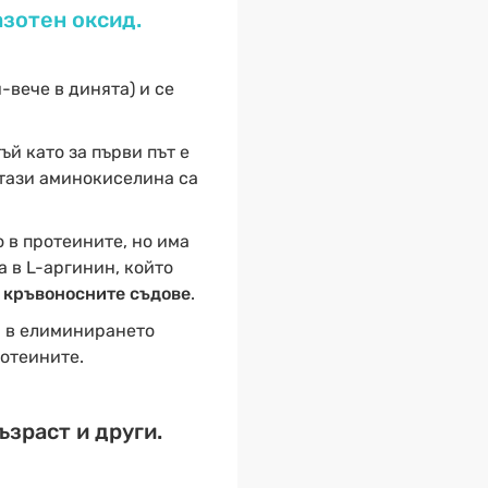
азотен оксид.
-вече в динята) и се
ъй като за първи път е
 тази аминокиселина са
 в протеините, но има
 в L-аргинин, който
 кръвоносните съдове
.
а в елиминирането
ротеините.
ъзраст и други.