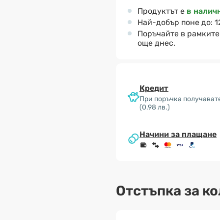
Продуктът е
в налич
Най-добър поне до:
1
Поръчайте в рамките
още днес.
Кредит
При поръчка получавате
(0.98 лв.)
Начини за плащане
Отстъпка за к