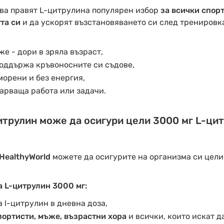
ва правят L-цитрулина популярен избор
за всички спор
та си
и да ускорят възстановяването си след тренировк
е - дори в зряла възраст,
поддържа кръвоносните си съдове,
морени и без енергия,
арваща работа или задачи.
итрулин може да осигури цели 3000 мг L-цит
HealthyWorld
можете да осигурите на организма си цели
а L-цитрулин 3000 мг:
 l-цитрулин в дневна доза,
портисти, мъже, възрастни хора
и всички, които искат да