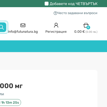
Добавете код
ЧЕТВЪРТЪК
Често задавани въпроси
0
info@futunatura.bg
Регистрация
0.00 €
(0.00 лв.)
3000 мг
ли
d 1h 13m 24s