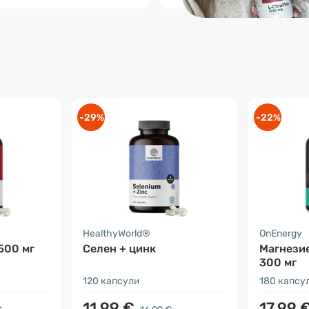
-29%
-22%
HealthyWorld®
OnEnergy
500 мг
Селен + цинк
Магнези
300 мг
120 капсули
180 капсу
11.99 €
17.99 