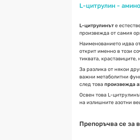
L-цитрулин - амино
L-цитрулинът
е естестве
произвежда от самия ор
Наименованието идва о
открит именно в този со
тиквата, краставиците, 
За разлика от някои др
важни метаболитни функц
след това
произвежда аз
Освен това L-цитрулинъ
на излишните азотни ве
Препоръчва се за в