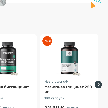
-12%
-
HealthyWorld®
H
ев бисглицинат
Магнезиев глицинат 250
мг
ли
180 капсули
1
€
22.99 €