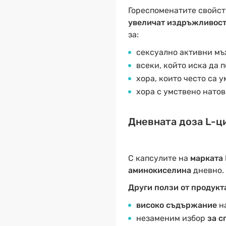
Гореспоменатите свойст
увеличат издръжливост
за:
сексуално активни мъж
всеки, който иска да 
хора, които често са у
хора с умствено натов
Дневната доза L-ц
С капсулите на
марката 
аминокиселина
дневно.
Други ползи от продукт
високо съдържание
на
незаменим избор
за с