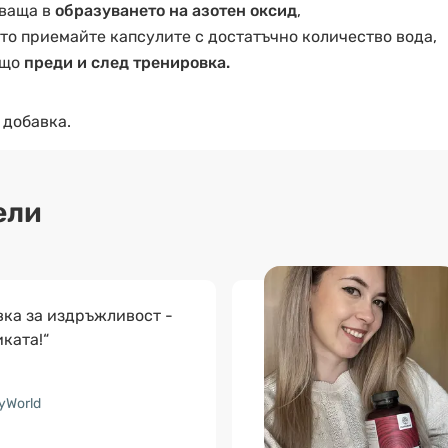
тваща в
образуването на азотен оксид
,
то приемайте капсулите с достатъчно количество вода,
ящо
преди и след тренировка.
 добавка.
ели
вка за издръжливост -
ката!“
yWorld