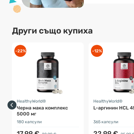
Други също купиха
-22%
-12%
HealthyWorld®
HealthyWorld®
Черна мака комплекс
L-аргинин HCL 4
5000 мг
180 капсули
365 капсули
17.99 €
22.99 €