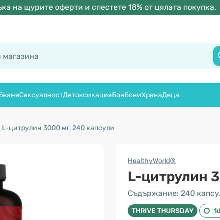
ка на щурите оферти и спестете 18% от цялата покупка.
бване
Сексуалност
Детоксикация
Бонбони
Храна
Деца
L-цитрулин 3000 мг, 240 капсули
HealthyWorld®
L-цитрулин 
Съдържание: 240 капсу
THRIVE THURSDAY
1