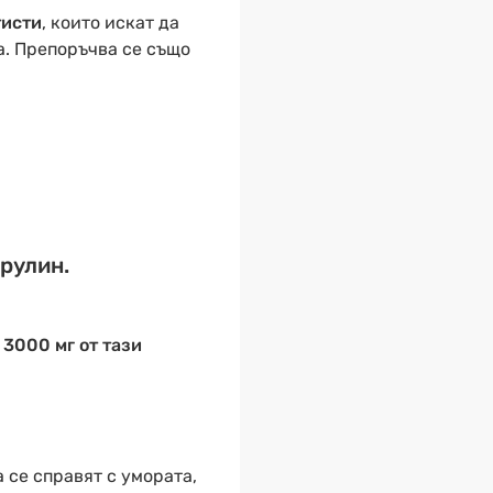
тисти
, които искат да
а. Препоръчва се също
рулин.
3000 мг от тази
 се справят с умората,