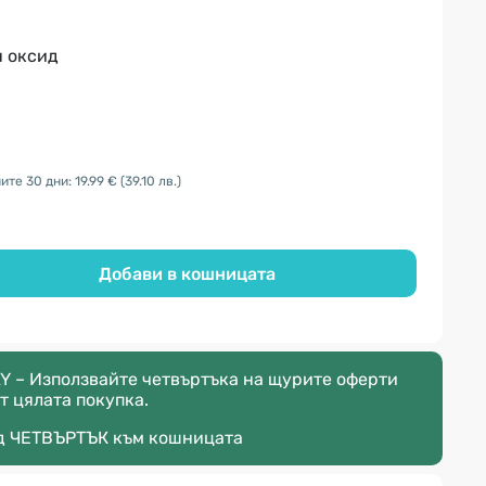
н оксид
те 30 дни: 19.99 €
(39.10 лв.)
Добави в кошницата
Y – Използвайте четвъртъка на щурите оферти
т цялата покупка.
д
ЧЕТВЪРТЪК
към кошницата