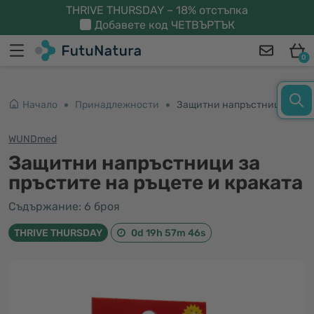
THRIVE THURSDAY – 18% отстъпка
Добавете код
ЧЕТВЪРТЪК
0
Начало
Принадлежности
Защитни напръстници за пръстите на ръцете и краката
WUNDmed
Защитни напръстници за
пръстите на ръцете и краката
Съдържание: 6 броя
THRIVE THURSDAY
0d 19h 57m 45s