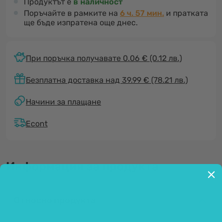
Продуктът е
в наличност
Поръчайте в рамките на
6 ч. 57 мин.
и пратката
ще бъде изпратена още днес.
При поръчка получавате 0.06 €
(0.12 лв.)
Безплатна доставка над 39.99 € (78.21 лв.)
Начини за плащане
Econt
Информация за продукта
Относно продукта