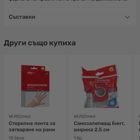
Съставки
Други също купиха
WUNDmed
WUNDmed
Стерилна лента за
Самозалепващ бинт,
затваряне на рани
ширина 2,5 см
10 броя
1 бр.