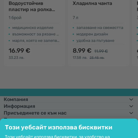
Водоустойчив
Хладилна чанта
пластир на ролка
XXL
1 брой
7 л
медицинско изделие
запазване на свежестта
възможност за рязане на желана дължина
модерен дизайн
марля, която не залепва за раната
удобна за пътуване
16.99 €
8.99 €
11.99 €
33.23 лв.
17.58 лв.
23.45 лв.
Компания
Информация
Присъединете се към нас
Помощ и поръчки
Този уебсайт използва бисквитки
Този уебсайт използва бисквитки, за удобство на