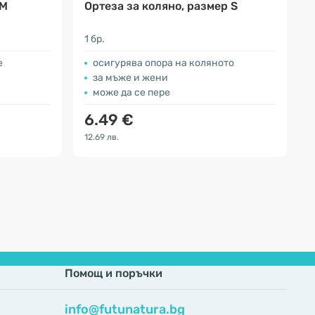
 M
Ортеза за коляно, размер S
1 бр.
е
осигурява опора на коляното
за мъже и жени
може да се пере
6.49 €
12.69 лв.
Помощ и поръчки
info@futunatura.bg