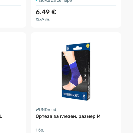
може да се пере
6.49 €
12.69 лв.
WUNDmed
L
Ортеза за глезен, размер М
1 бр.