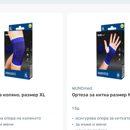
WUNDmed
а коляно, размер XL
Ортеза за китка размер 
1 бр.
а опора на коляното
осигурява опора за киткат
 и жени
за мъже и жени