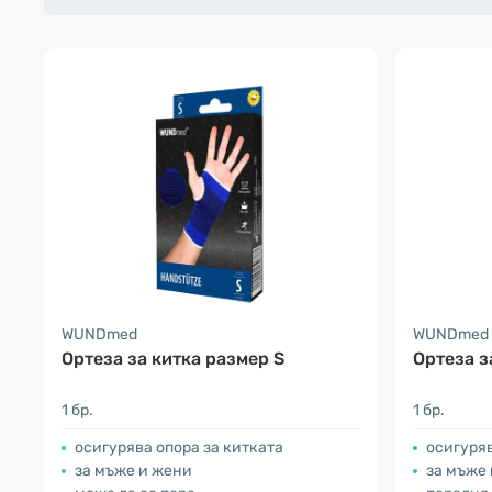
WUNDmed
WUNDmed
Ортеза за китка размер S
Ортеза з
1 бр.
1 бр.
осигурява опора за китката
осигуряв
за мъже и жени
за мъже