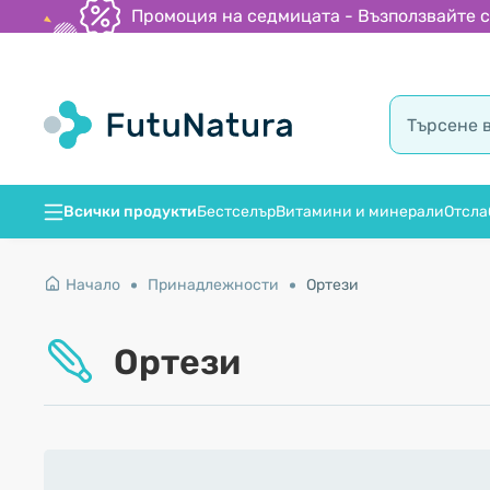
Промоция на седмицата - Възползвайте се
Всички продукти
Бестселър
Витамини и минерали
Отсла
Начало
Принадлежности
Ортези
Ортези