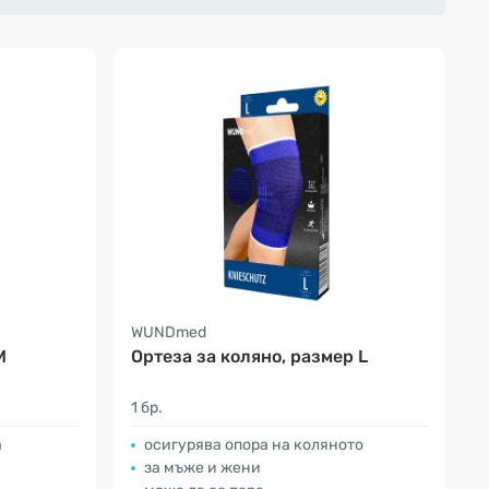
WUNDmed
М
Ортеза за коляно, размер L
1 бр.
а
осигурява опора на коляното
за мъже и жени