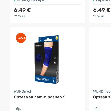
може да се пере
пералня
6.49 €
6.49 €
12.69 лв.
12.69 лв.
-46%
WUNDmed
WUNDmed
Ортеза за лакът, размер S
Ортеза з
1 бр.
1 бр.