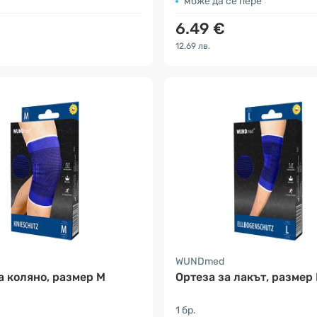
може да се пере
6.49 €
12.69 лв.
WUNDmed
а коляно, размер M
Ортеза за лакът, размер 
1 бр.