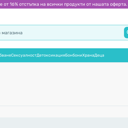
 от 16% отстъпка на всички продукти от нашата оферта.
бване
Сексуалност
Детоксикация
Бонбони
Храна
Деца