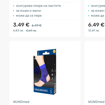
осигурява опора на лактите
осигуряв
за мъже и жени
за мъже
може да се пере
може да 
3.49 €
6.49 €
6.49 €
6.83 лв.
12.69 лв.
12.69 лв.
WUNDmed
WUNDmed