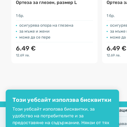
Ортеза за глезен, размер L
Ортеза з
1 бр.
1 бр.
осигурява опора на глезена
осигуряв
за мъже и жени
за мъже
може да се пере
може да 
6.49 €
6.49 €
12.69 лв.
12.69 лв.
Този уебсайт използва бисквитки
Този уебсайт използва бисквитки, за
Компания
Информаци
удобство на потребителите и за
предоставяне на съдържание. Някои от тях
ЕКО сертификат
Често задава