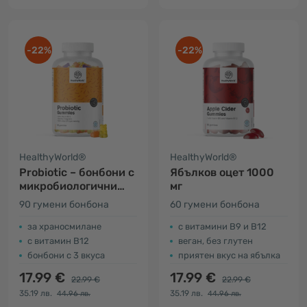
-22%
-22%
HealthyWorld®
HealthyWorld®
Probiotic – бонбони с
Ябълков оцет 1000
микробиологични
мг
култури
90 гумени бонбона
60 гумени бонбона
за храносмилане
с витамини В9 и В12
с витамин В12
веган, без глутен
бонбони с 3 вкуса
приятен вкус на ябълка
17.99 €
17.99 €
22.99 €
22.99 €
35.19 лв.
35.19 лв.
44.96 лв.
44.96 лв.