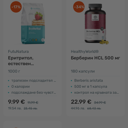
-17%
-34%
FutuNatura
HealthyWorld®
Еритритол,
Берберин HCL 500 мг
естествен
подсладител
1000 г
180 капсули
трапезен подсладител на основата на еритритол
Berberis aristata
0 калории
500 мг в 1 капсула
подслаждане без чувство за вина
контрол на кръвната захар
9.99 €
22.99 €
11.99 €
34.99 €
19.54 лв.
44.96 лв.
23.45 лв.
68.43 лв.