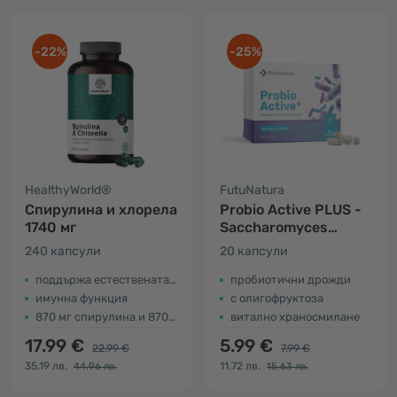
-22%
-25%
HealthyWorld®
FutuNatura
Спирулина и хлорела
Probio Active PLUS -
1740 мг
Saccharomyces
boulardii 250 мг
240 капсули
20 капсули
поддържа естествената детоксикация
пробиотични дрожди
имунна функция
с олигофруктоза
870 мг спирулина и 870 мг хлорела
витално храносмилане
17.99 €
5.99 €
22.99 €
7.99 €
35.19 лв.
11.72 лв.
44.96 лв.
15.63 лв.