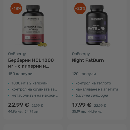
-18%
-22%
OnEnergy
OnEnergy
Берберин HCL 1000
Night FatBurn
мг - с пиперин и
хром
180 капсули
120 капсули
1000 мг в 2 капсули
контрол на теглото
контрол на кръвната захар
намаляване на апетита
метаболизъм на макронутриентите
Garcinia cambogia
22.99 €
17.99 €
27.99 €
22.99 €
44.96 лв.
35.19 лв.
54.74 лв.
44.96 лв.