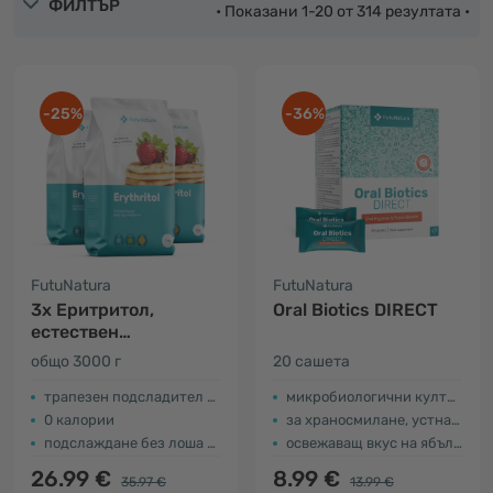
ФИЛТЪР
• Показани 1-20 от 314 резултата •
-25%
-36%
FutuNatura
FutuNatura
3x Еритритол,
Oral Biotics DIRECT
естествен
подсладител
общо 3000 г
20 сашета
трапезен подсладител на основата на еритритол
микробиологични култури + инулин
0 калории
за храносмилане, устна хигиена и свеж дъх
подслаждане без лоша съвест
освежаващ вкус на ябълка
26.99 €
8.99 €
35.97 €
13.99 €