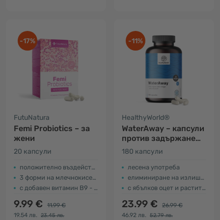
-17%
-11%
FutuNatura
HealthyWorld®
Femi Probiotics – за
WaterAway – капсули
жени
против задържане
на вода
20 капсули
180 капсули
положително въздействие върху флората
лесена употреба
3 форми на млечнокисели бактерии
елиминиране на излишната вода от организма
с добавен витамин В9 - фолиева киселина
с ябълков оцет и растителни екстракти
9.99 €
23.99 €
11.99 €
26.99 €
19.54 лв.
46.92 лв.
23.45 лв.
52.79 лв.