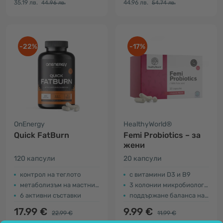
35.19 лв.
44.96 лв.
44.96 лв.
54.74 лв.
-22%
-17%
OnEnergy
HealthyWorld®
Quick FatBurn
Femi Probiotics – за
жени
120 капсули
20 капсули
контрол на теглото
с витамини D3 и B9
метаболизъм на мастните киселини
3 колонии микробиологични култури
6 активни съставки
поддържане баланса на флората
17.99 €
9.99 €
22.99 €
11.99 €