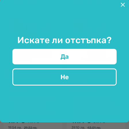
35.19 лв.
19.54 лв.
44.96 лв.
23.45 лв.
-33%
-9%
Искате ли отстъпка?
Да
HealthyWorld®
FutuNatura
Не
Oral Biotics DIRECT
Пробиотици - Biotics
Strong
20 сашета
60 капсули
микробиологични култури и инулин
устойчиви капсули
свеж вкус на ябълка
20 милиарда култури във всяка капсула
храносмилане + устна хигиена + свеж дъх
19 различни микро култури
9.99 €
19.99 €
14.99 €
21.99 €
19.54 лв.
39.10 лв.
29.32 лв.
43.01 лв.