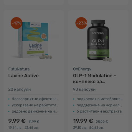
-17%
-23%
FutuNatura
OnEnergy
Laxine Active
GLP-1 Modulation –
комплекс за
подпомагане на
20 капсули
90 капсули
метаболизма
благоприятни ефекти на зърнастеца
подкрепа на метаболизма на макронутриентите
ускоряване на работата на червата
поддържане на нормални нива на глюкоза в кръвта
редовно движение на червата
6 растителни екстракта
9.99 €
19.99 €
11.99 €
25.99 €
19.54 лв.
39.10 лв.
23.45 лв.
50.83 лв.