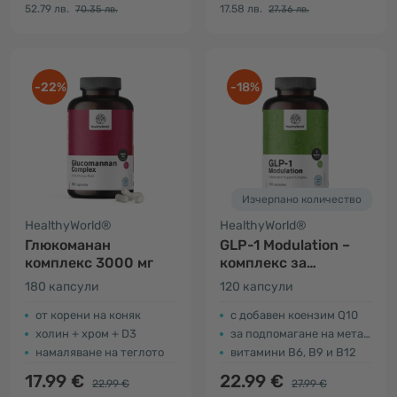
52.79 лв.
17.58 лв.
70.35 лв.
27.36 лв.
-22%
-18%
Изчерпано количество
HealthyWorld®
HealthyWorld®
Глюкоманан
GLP-1 Modulation –
комплекс 3000 мг
комплекс за
подпомагане на
180 капсули
120 капсули
метаболизма
от корени на коняк
с добавен коензим Q10
холин + хром + D3
за подпомагане на метаболизма
намаляване на теглото
витамини B6, B9 и B12
17.99 €
22.99 €
22.99 €
27.99 €