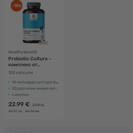
-18%
HealthyWorld®
Probiotic Culture -
комплекс от
микробиологични
120 капсули
култури
10 милиарда култури във всяка капсула
20 различни микро култури
с инулин
22.99 €
27.99 €
44.96 лв.
54.74 лв.