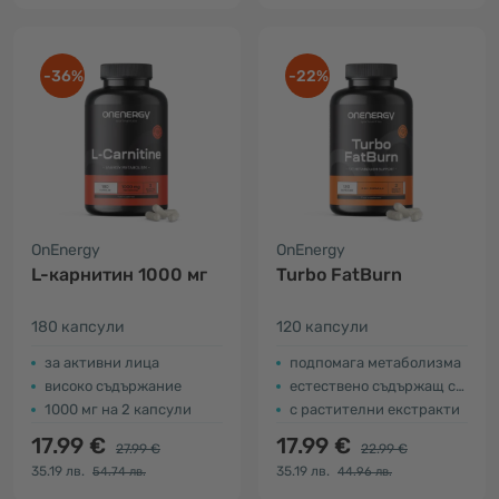
-36%
-22%
OnEnergy
OnEnergy
L-карнитин 1000 мг
Turbo FatBurn
180 капсули
120 капсули
за активни лица
подпомага метаболизма
високо съдържание
естествено съдържащ се кофеин
1000 мг на 2 капсули
с растителни екстракти
17.99 €
17.99 €
27.99 €
22.99 €
35.19 лв.
35.19 лв.
54.74 лв.
44.96 лв.