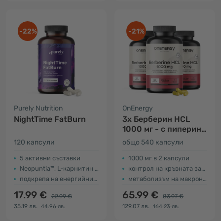
-22%
-21%
Purely Nutrition
OnEnergy
NightTime FatBurn
3x Берберин HCL
1000 мг - с пиперин
и хром
120 капсули
общо 540 капсули
5 активни съставки
1000 мг в 2 капсули
Neopuntia™, L-карнитин и валериана
контрол на кръвната захар
подкрепа на енергийния метаболизъм
метаболизъм на макронутриентите
17.99 €
65.99 €
22.99 €
83.97 €
35.19 лв.
129.07 лв.
44.96 лв.
164.23 лв.