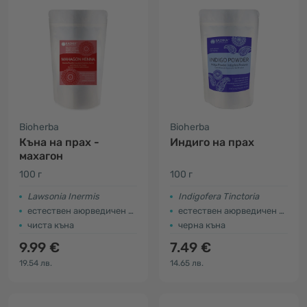
Bioherba
Bioherba
Къна на прах -
Индиго на прах
махагон
100 г
100 г
Lawsonia Inermis
Indigofera Tinctoria
естествен аюрведичен продукт
естествен аюрведичен продукт
чиста къна
черна къна
9.99 €
7.49 €
19.54 лв.
14.65 лв.