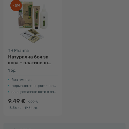
-5%
TH Pharma
Натурална боя за
коса – платинено
русо
1 бр.
без амоняк
перманентен цвят - нюанс 10
за оцветяване като в салона
9.49 €
9.99 €
18.56 лв.
19.54 лв.