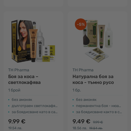
-5%
TH Pharma
TH Pharma
Боя за коса –
Натурална боя за
светлокафява
коса - тъмно русо
1 брой
1 бр.
без амоняк
без амоняк
дълготраен светлокафяв цвят - нюанс № 5
перманентна боя - нюанс 6
за боядисване като в салон
за боядисване както в салона
9.99 €
9.49 €
9.99 €
19.54 лв.
18.56 лв.
19.54 лв.