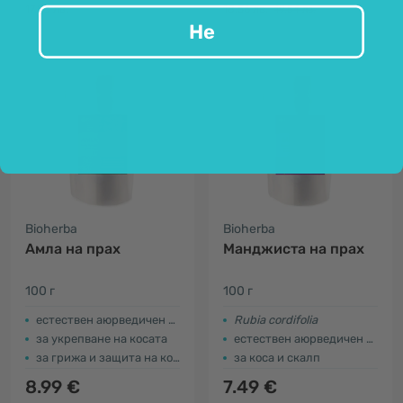
17.58 лв.
18.56 лв.
19.54 лв.
Не
Bioherba
Bioherba
Амла на прах
Манджиста на прах
100 г
100 г
естествен аюрведичен продукт
Rubia cordifolia
за укрепване на косата
естествен аюрведичен продукт
за грижа и защита на кожата
за коса и скалп
8.99 €
7.49 €