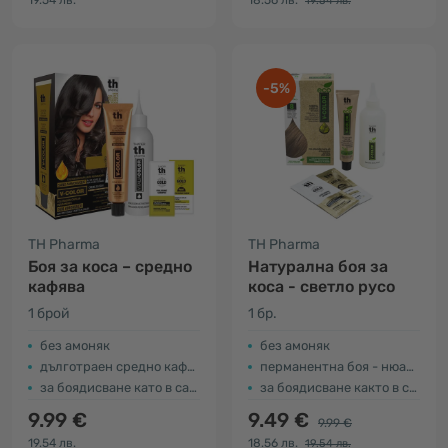
19.54 лв.
18.56 лв.
19.54 лв.
-5%
TH Pharma
TH Pharma
Боя за коса – средно
Натурална боя за
кафява
коса - светло русо
1 брой
1 бр.
без амоняк
без амоняк
дълготраен средно кафяв цвят – нюанс № 4
перманентна боя - нюанс 8
за боядисване като в салон
за боядисване както в салона
9.99 €
9.49 €
9.99 €
19.54 лв.
18.56 лв.
19.54 лв.