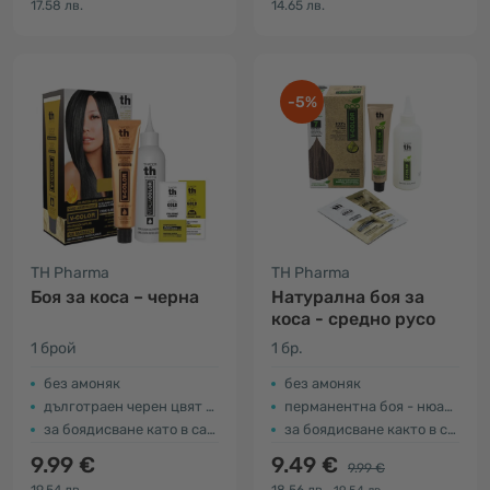
17.58 лв.
14.65 лв.
-5%
TH Pharma
TH Pharma
Боя за коса – черна
Натурална боя за
коса - средно русо
1 брой
1 бр.
без амоняк
без амоняк
дълготраен черен цвят – нюанс № 1
перманентна боя - нюанс 7
за боядисване като в салон
за боядисване както в салона
9.99 €
9.49 €
9.99 €