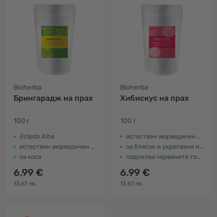
Bioherba
Bioherba
Брингарадж на прах
Хибискус на прах
100 г
100 г
Eclipta Alba
естествен аюрведичен продукт
естествен аюрведичен продукт
за блясък и укрепване на косата
за коса
подсилва червените тонове
6.99 €
6.99 €
13.67 лв.
13.67 лв.