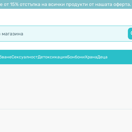
 от 15% отстъпка на всички продукти от нашата оферта.
бване
Сексуалност
Детоксикация
Бонбони
Храна
Деца