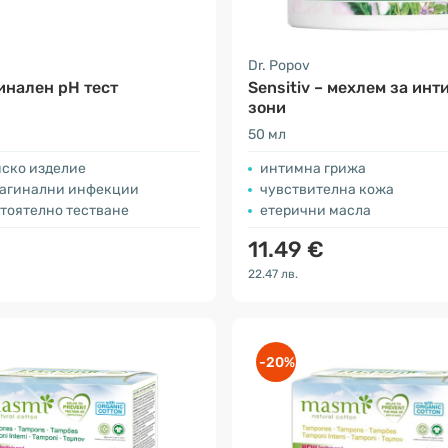
Dr. Popov
инален pH тест
Sensitiv – мехлем за инт
зони
50 мл
ско изделие
интимна грижа
 вагинални инфекции
чувствителна кожа
стоятелно тестване
етерични масла
11.49 €
22.47 лв.
-20%