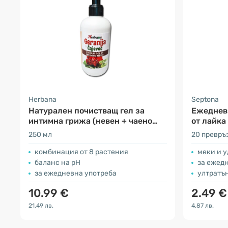
Herbana
Septona
Натурален почистващ гел за
Ежедневн
интимна грижа (невен + чаено
от лайка
дърво)
250 мл
20 превръ
комбинация от 8 растения
меки и 
баланс на pH
за ежед
за ежедневна употреба
ултратъ
10.99 €
2.49 €
21.49 лв.
4.87 лв.