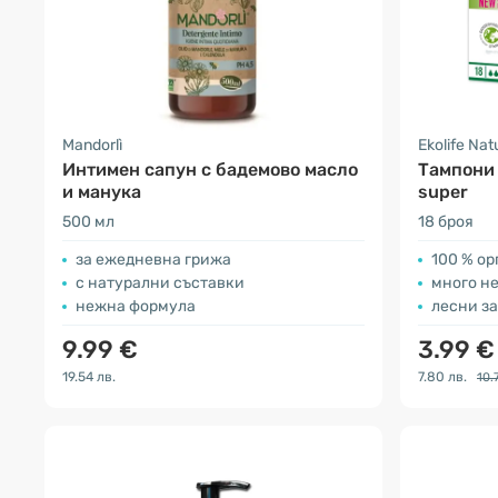
Mandorlì
Ekolife Nat
Интимен сапун с бадемово масло
Тампони 
и манука
super
500 мл
18 броя
за ежедневна грижа
100 % о
с натурални съставки
много н
нежна формула
лесни з
9.99 €
3.99 
19.54 лв.
7.80 лв.
10.