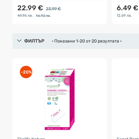
22.99 €
6.49 €
23.99 €
44.96 лв.
12.69 лв.
46.92 лв.
ФИЛТЪР
• Показани 1-20 от 20 резултата •
-20%