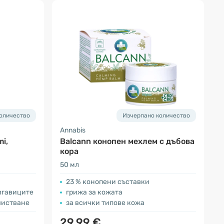
оличество
Изчерпано количество
Annabis
i,
Balcann конопен мехлем с дъбова
кора
50 мл
23 % конопени съставки
игавиците
грижа за кожата
чистване
за всички типове кожа
29.99 €