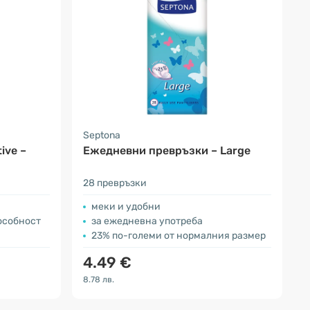
Septona
ive –
Ежедневни превръзки – Large
28 превръзки
меки и удобни
особност
за ежедневна употреба
23% по-големи от нормалния размер
4.49 €
8.78 лв.