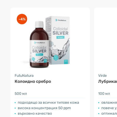
-4%
FutuNatura
Virde
Колоидно сребро
Лубрикан
500 мл
100 мл
подходящо за всички типове кожа
овлажня
висока концентрация 50 ppm
повече 
върховно качество
оптимал