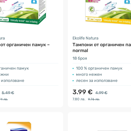
ura
Ekolife Natura
от органичен памук –
Тампони от органичен па
normal
18 броя
рганичен памук
100 % органичен памук
ежни
много нежен
а използване
лесен за използване
€
3.99 €
5.49 €
4.99 €
7.80 лв.
74 лв.
9.76 лв.