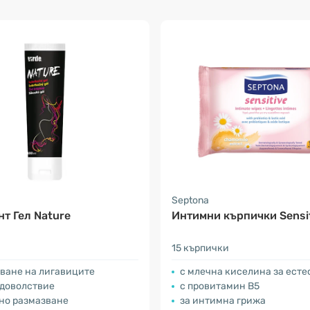
Septona
т Гел Nature
Интимни кърпички Sensi
15 кърпички
ване на лигавиците
с млечна киселина за есте
удоволствие
с провитамин В5
но размазване
за интимна грижа