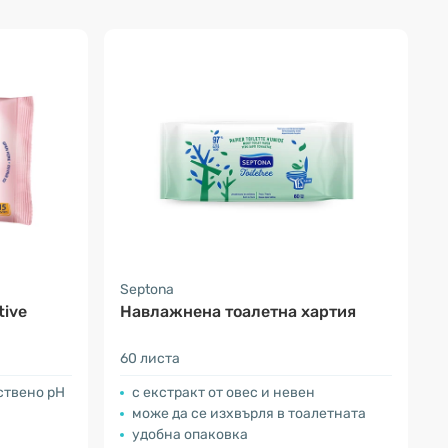
Septona
tive
Навлажнена тоалетна хартия
60 листа
ствено pH
с екстракт от овес и невен
може да се изхвърля в тоалетната
удобна опаковка