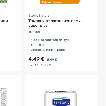
Ekolife Natura
имни
Тампони от органичен памук –
super plus
15 броя
100 % органичен памук
много нежни
лесни за използване
4.49 €
5.49 €
8.78 лв.
10.74 лв.