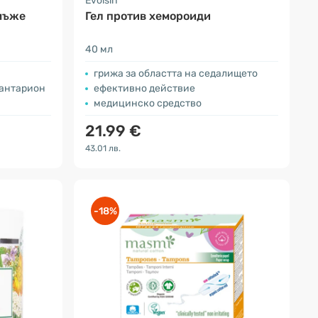
Evolsin
 мъже
Гел против хемороиди
40 мл
грижа за областта на седалището
кантарион
ефективно действие
медицинско средство
21.99 €
43.01 лв.
-18%