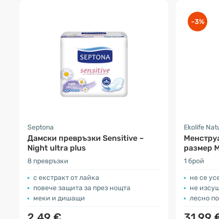
-3%
Septona
Ekolife Nat
Дамски превръзки Sensitive –
Менструа
Night ultra plus
размер 
8 превръзки
1 брой
с екстракт от лайка
не се ус
повече защита за през нощта
не изсуш
меки и дишащи
лесно по
2.49 €
31.99 