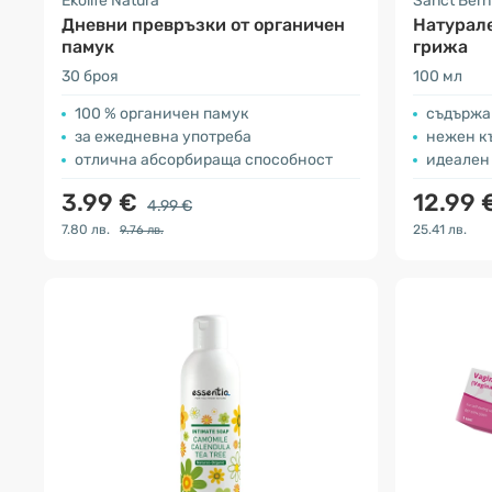
Ekolife Natura
Sanct Ber
Дневни превръзки от органичен
Натурале
памук
грижа
30 броя
100 мл
100 % органичен памук
съдържа 
за ежедневна употреба
нежен к
отлична абсорбираща способност
идеален 
3.99 €
12.99 
4.99 €
7.80 лв.
25.41 лв.
9.76 лв.