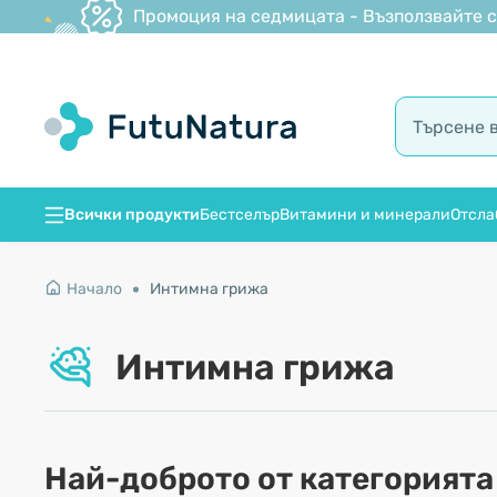
Промоция на седмицата - Възползвайте се
Всички продукти
Бестселър
Витамини и минерали
Отсла
Начало
Интимна грижа
Интимна грижа
Най-доброто от категорията