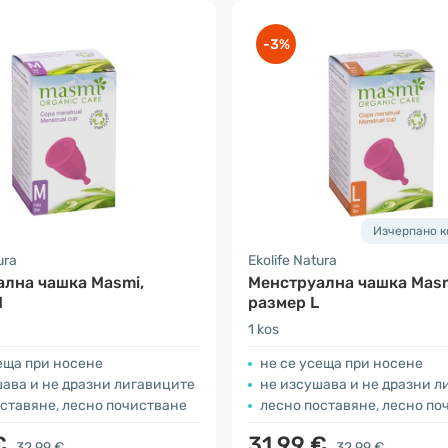
-3%
Изчерпано к
ura
Ekolife Natura
лна чашка Masmi,
Менструална чашка Masm
M
размер L
1 kos
еща при носене
не се усеща при носене
ава и не дразни лигавиците
не изсушава и не дразни л
ставяне, лесно почистване
лесно поставяне, лесно по
€
31.99 €
32.99 €
32.99 €