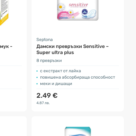
Septona
мук -
Дамски превръзки Sensitive –
Super ultra plus
8 превръзки
с екстракт от лайка
повишена абсорбираща способност
меки и дишащи
2.49 €
4.87 лв.