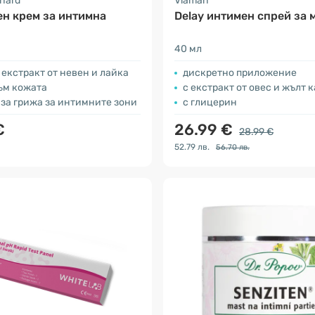
nhard
Viaman
н крем за интимна
Delay интимен спрей за
40 мл
екстракт от невен и лайка
дискретно приложение
ъм кожата
с екстракт от овес и жълт 
за грижа за интимните зони
с глицерин
€
26.99 €
28.99 €
52.79 лв.
56.70 лв.