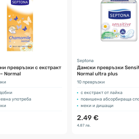
Septona
и превръзки с екстракт
Дамски превръзки Sensit
 – Normal
Normal ultra plus
зки
10 превръзки
удобни
с екстракт от лайка
невна употреба
повишена абсорбираща сп
нки
меки и дишащи
2.49 €
4.87 лв.