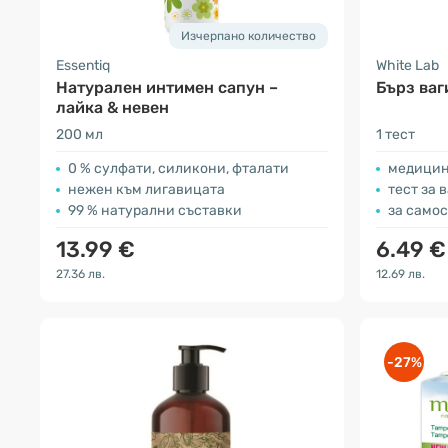
Изчерпано количество
Essentiq
White Lab
Натурален интимен сапун –
Бърз ваг
лайка & невен
200 мл
1 тест
0 % сулфати, силикони, фталати
медицин
нежен към лигавицата
тест за
99 % натурални съставки
за само
13.99 €
6.49 €
27.36 лв.
12.69 лв.
-27%