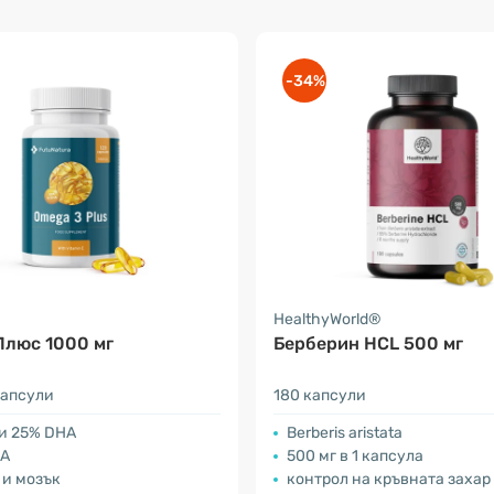
-34%
a
HealthyWorld®
Плюс 1000 мг
Берберин HCL 500 мг
капсули
180 капсули
 и 25% DHA
Berberis aristata
HA
500 мг в 1 капсула
 и мозък
контрол на кръвната захар