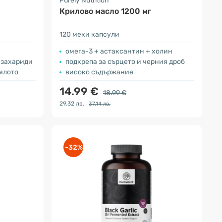
Purely Nutrition
Крилово масло 1200 мг
120 меки капсули
омега-3 + астаксантин + холин
изахариди
подкрепа за сърцето и черния дроб
ялото
високо съдържание
14.99 €
18.99 €
29.32 лв.
37.14 лв.
-32%