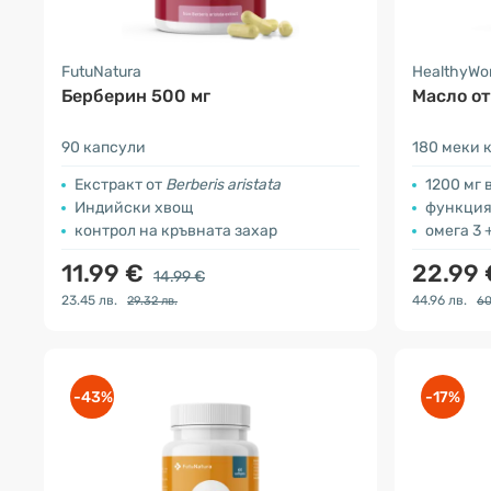
FutuNatura
HealthyWo
Берберин 500 мг
Масло от
90 капсули
180 меки 
Екстракт от
Berberis aristata
1200 мг 
Индийски хвощ
функция 
контрол на кръвната захар
омега 3 
11.99 €
22.99
14.99 €
23.45 лв.
44.96 лв.
29.32 лв.
60
-43%
-17%