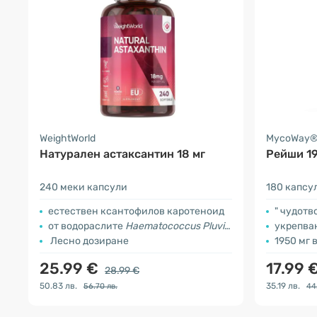
WeightWorld
MycoWay
Натурален астаксантин 18 мг
Рейши 19
240 меки капсули
180 капсу
естествен ксантофилов каротеноид
" чудотв
от водораслите
Haematococcus Pluvialis
укрепване
Лесно дозиране
1950 мг 
25.99 €
17.99 
28.99 €
50.83 лв.
35.19 лв.
56.70 лв.
44