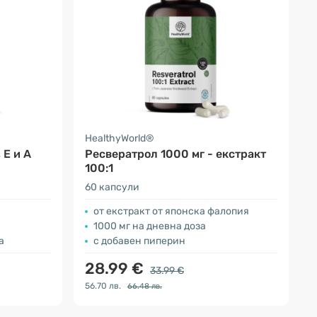
HealthyWorld®
 E и A
Ресвератрол 1000 мг - екстракт
100:1
60 капсули
от екстракт от японска фалопия
1000 мг на дневна доза
а
с добавен пиперин
28.99 €
33.99 €
56.70 лв.
66.48 лв.