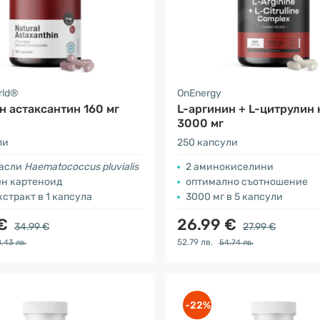
rld®
OnEnergy
н астаксантин 160 мг
L-аргинин + L-цитрулин
3000 мг
ли
250 капсули
расли
Haematococcus pluvialis
2 аминокиселини
ен картеноид
оптимално съотношение
кстракт в 1 капсула
3000 мг в 5 капсули
 €
26.99 €
34.99 €
27.99 €
52.79 лв.
.43 лв.
54.74 лв.
-22%