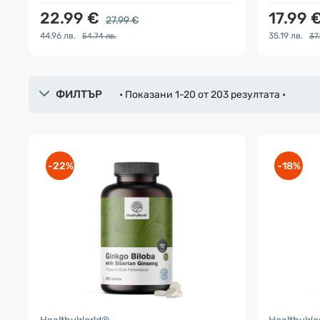
22.99 €
17.99 
27.99 €
44.96 лв.
35.19 лв.
54.74 лв.
37.
ФИЛТЪР
• Показани 1-20 от 203 резултата •
-22%
-18%