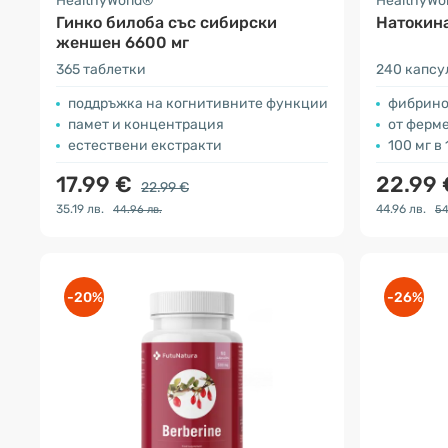
HealthyWorld®
HealthyWo
Гинко билоба със сибирски
Натокин
женшен 6600 мг
365 таблетки
240 капсу
поддръжка на когнитивните функции
фибрино
памет и концентрация
от ферме
естествени екстракти
100 мг в
17.99 €
22.99
22.99 €
35.19 лв.
44.96 лв.
44.96 лв.
54
-20%
-26%