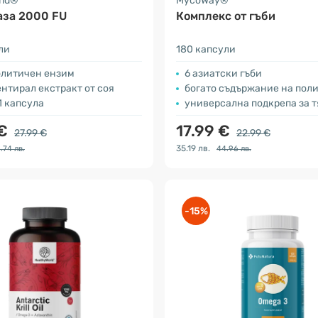
rld®
MycoWay®
аза 2000 FU
Комплекс от гъби
ли
180 капсули
литичен ензим
6 азиатски гъби
нтирал екстракт от соя
богато съдържание на пол
 1 капсула
универсална подкрепа за т
 €
17.99 €
27.99 €
22.99 €
35.19 лв.
.74 лв.
44.96 лв.
-15%