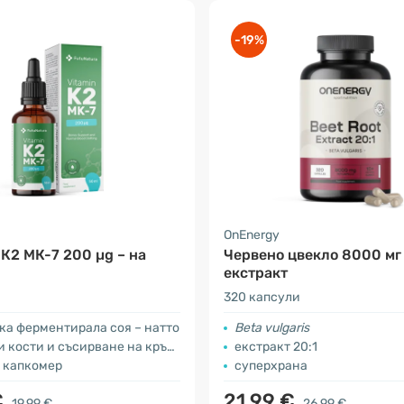
-19%
a
OnEnergy
К2 МК-7 200 µg – на
Червено цвекло 8000 мг
екстракт
320 капсули
ка ферментирала соя – натто
Beta vulgaris
 кости и съсирване на кръвта
екстракт 20:1
н капкомер
суперхрана
€
21.99 €
19.99 €
26.99 €