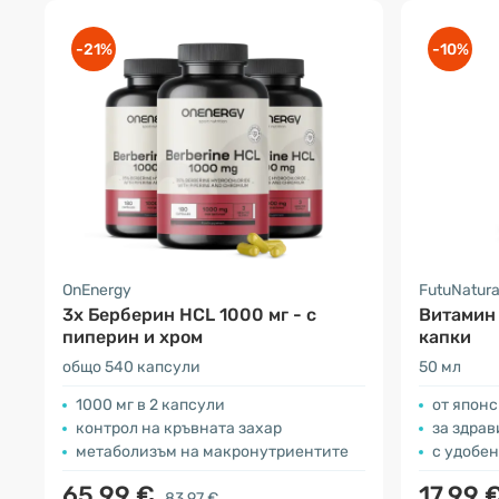
-21%
-10%
OnEnergy
FutuNatur
3x Берберин HCL 1000 мг - с
Витамин 
пиперин и хром
капки
общо 540 капсули
50 мл
1000 мг в 2 капсули
от японс
контрол на кръвната захар
за здрави
метаболизъм на макронутриентите
с удобе
65.99 €
17.99 
83.97 €