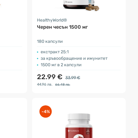
HealthyWorld®
Черен чесън 1500 мг
180 капсули
екстракт 25:1
за кръвообращение и имунитет
1500 мг в 2 капсули
22.99 €
33.99 €
44.96 лв.
66.48 лв.
-4%