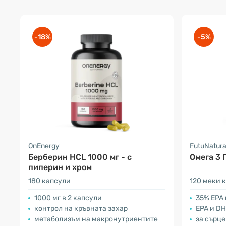
-18%
-5%
OnEnergy
FutuNatur
Берберин HCL 1000 мг - с
Омега 3 
пиперин и хром
180 капсули
120 меки 
1000 мг в 2 капсули
35% EPA
контрол на кръвната захар
EPA и D
метаболизъм на макронутриентите
за сърце