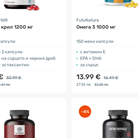
rld®
FutuNatura
 крил 1200 мг
Омега 3 1000 мг
капсули
150 меки капсули
в 2 капсули
с витамин Е
на сърцето и черния дроб
EPA + DHA
+ астаксантин
за сърце
 €
13.99 €
30.99 €
16.49 €
27.36 лв.
.61 лв.
32.25 лв.
-4%