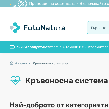
Промоция на седмицата - Възползвайте се
Всички продукти
Бестселър
Витамини и минерали
Отсла
Начало
Кръвоносна система
Кръвоносна система
Най-доброто от категорията