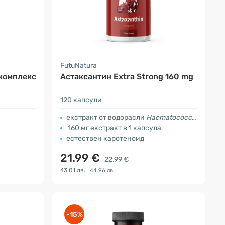
FutuNatura
 комплекс
Астаксантин Extra Strong​ 160 mg
120 капсули
eкстракт от водорасли
Haematococcus pluvialis
160 мг екстракт в 1 капсула
естествен каротеноид
21.99 €
22.99 €
43.01 лв.
44.96 лв.
-15%