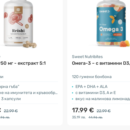
®
Sweet Nutribites
50 мг - екстракт 5:1
Омега-3 – с витамини D3,
ли
120 гумени бонбона
орна гъба"
EPA + DHA + ALA
 на имунитета и кръвообращението
с витамини D3, A и E
в 3 капсули
вкус на малинова лимонад
€
17.99 €
22.99 €
22.99 €
35.19 лв.
.96 лв.
44.96 лв.