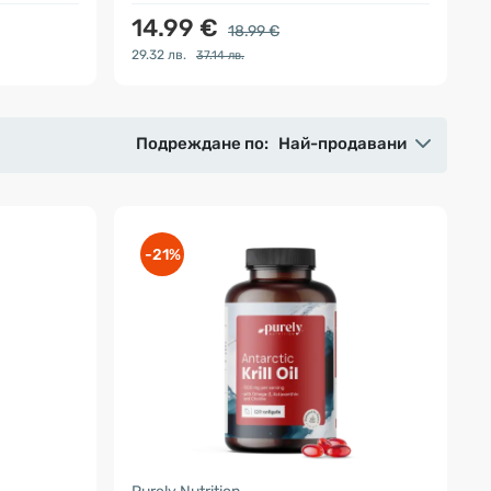
14.99 €
18.99 €
29.32 лв.
37.14 лв.
Подреждане по:
Най-продавани
-21%