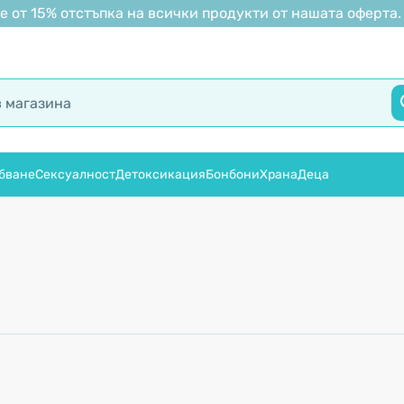
 от 15% отстъпка на всички продукти от нашата оферта.
бване
Сексуалност
Детоксикация
Бонбони
Храна
Деца