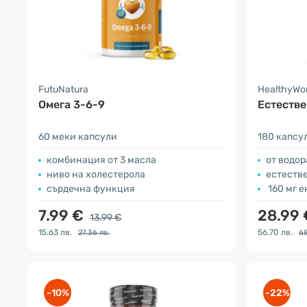
FutuNatura
HealthyWo
Омега 3-6-9
Естестве
60 меки капсули
180 капсу
комбинация от 3 масла
от водо
ниво на холестерола
естеств
сърдечна функция
160 мг е
7.99 €
28.99
13.99 €
15.63 лв.
56.70 лв.
27.36 лв.
68
-10%
-22%