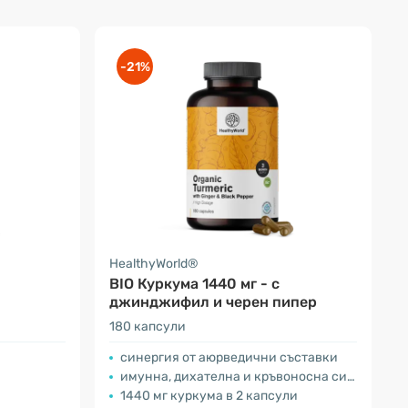
-21%
HealthyWorld®
BIO Куркума 1440 мг - с
джинджифил и черен пипер
180 капсули
синергия от аюрведични съставки
имунна, дихателна и кръвоносна система
1440 мг куркума в 2 капсули