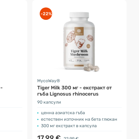
-22%
MycoWay®
 -
Tiger Milk 300 мг - екстракт от
гъба Lignosus rhinocerus
90 капсули
ценна азиатска гъба
естествен източник на бета глюкан
300 мг екстракт в капсула
17.99 €
22.99 €