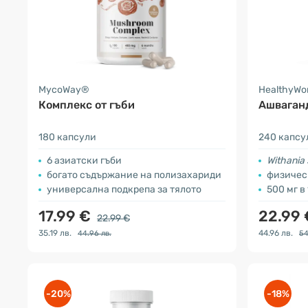
MycoWay®
HealthyWo
Комплекс от гъби
Ашваган
180 капсули
240 капсу
6 азиатски гъби
Withania
богато съдържание на полизахариди
физичес
универсална подкрепа за тялото
500 мг в
17.99 €
22.99
22.99 €
35.19 лв.
44.96 лв.
44.96 лв.
54
-20%
-18%