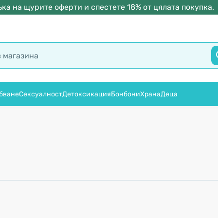
ка на щурите оферти и спестете 18% от цялата покупка.
бване
Сексуалност
Детоксикация
Бонбони
Храна
Деца