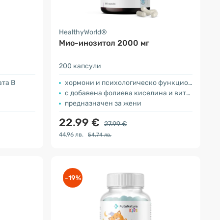
HealthyWorld®
Мио-инозитол 2000 мг
200 капсули
ата В
хормони и психологическо функциониране
с добавена фолиева киселина и витамин В6
предназначен за жени
22.99 €
27.99 €
44.96 лв.
54.74 лв.
-19%