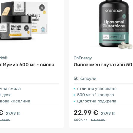
rld®
OnEnergy
 Мумио 600 мг - смола
Липозомен глутатион 50
60 капсули
чна смола
отлично усвояване
а доза
500 мг в 1 капсула
лвова киселина
цялостна подкрепа
 €
22.99 €
27.99 €
27.99 €
44.96 лв.
.74 лв.
54.74 лв.