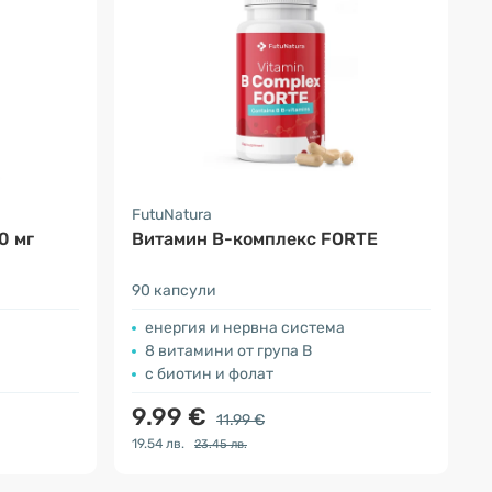
FutuNatura
0 мг
Витамин B-комплекс FORTE
90 капсули
енергия и нервна система
8 витамини от група В
с биотин и фолат
9.99 €
11.99 €
19.54 лв.
23.45 лв.