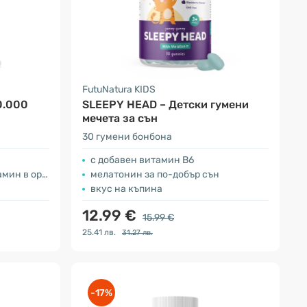
FutuNatura KIDS
0.000
SLEEPY HEAD – Детски гумени
мечета за сън
30 гумени бонбона
с добавен витамин В6
в организма
мелатонин за по-добър сън
вкус на къпина
12.99 €
15.99 €
25.41 лв.
31.27 лв.
-17%