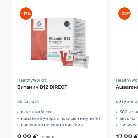
-17%
-22%
HealthyWorld®
HealthyWo
Витамин B12 DIRECT
Ашваган
30 сашета
60 гумени
вкус на ябълка
300 мг н
намалена умора и повишен имунитет
вкус на 
подпомага нервната система
физическа
9.99 €
17.99 
11.99 €