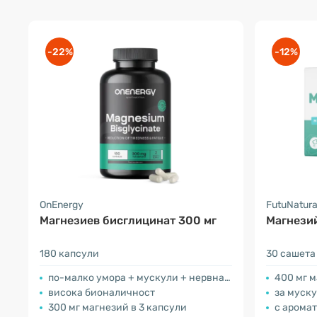
-22%
-12%
OnEnergy
FutuNatur
Магнезиев бисглицинат 300 мг
Магнезий
180 капсули
30 сашета
по-малко умора + мускули + нервна система
400 мг 
висока бионаличност
за муск
300 мг магнезий в 3 капсули
с аромат