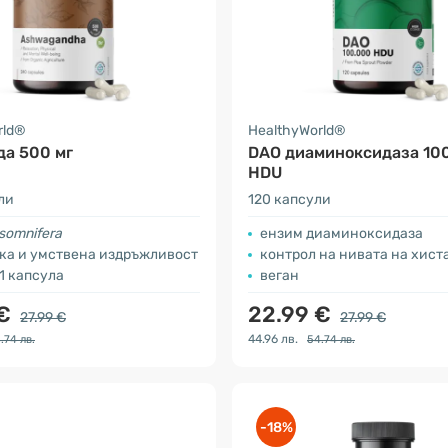
rld®
HealthyWorld®
да 500 мг
DAO диаминоксидаза 10
HDU
ли
120 капсули
 somnifera
ензим диаминоксидаза
ка и умствена издръжливост
контрол на нивата на хистамин 
 1 капсула
веган
 €
22.99 €
27.99 €
27.99 €
44.96 лв.
.74 лв.
54.74 лв.
-18%