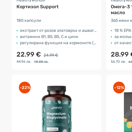
HealthyWorld®
HealthyWo
Кортизол Support
Омега-3 
масло
180 капсули
365 меки 
екстракт от розов златовръх и ашваганда
18 % EPA
витамини В1, В5, В5, С и цинк
за мозък
регулирана функция на хормоните (витамин В6)
от каче
22.99 €
28.99
24.99 €
44.96 лв.
56.70 лв.
48.88 лв.
66
-22%
-12%