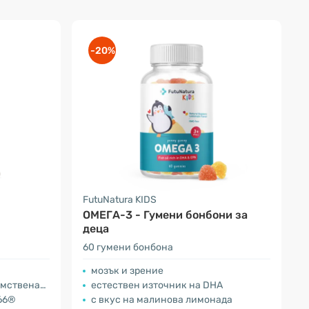
-20%
FutuNatura KIDS
ОМЕГА-3 - Гумени бонбони за
деца
60 гумени бонбона
мозък и зрение
отоспособност
естествен източник на DHА
66®
с вкус на малинова лимонада