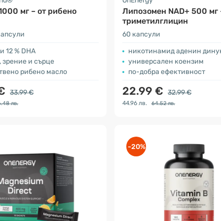
rld®
OnEnergy
1000 мг – от рибено
Липозомен NAD+ 500 мг 
триметилглицин
капсули
60 капсули
 и 12 % DHA
никотинамид аденин дину
, зрение и сърце
универсален коензим
ствено рибено масло
по-добра ефективност
 €
22.99 €
33.99 €
32.99 €
44.96 лв.
.48 лв.
64.52 лв.
-20%