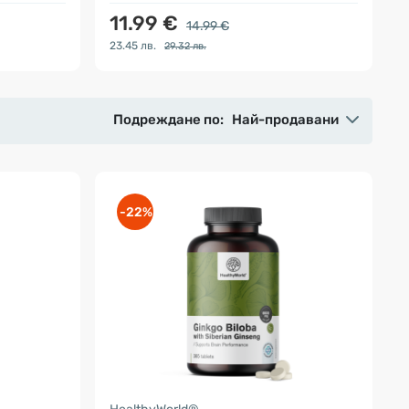
11.99 €
14.99 €
23.45 лв.
29.32 лв.
Подреждане по:
Най-продавани
-22%