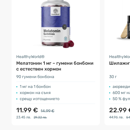
HealthyWorld®
HealthyWo
Мелатонин 1 мг – гумени бонбони
Шилажит
с естествен хормон
90 гумени бонбона
30 г
1 мг на 1 бонбон
аюрведи
хормон на съня
600 мг н
срещу изтощението
50 % фу
11.99 €
22.99
14.99 €
23.45 лв.
44.96 лв.
29.32 лв.
54