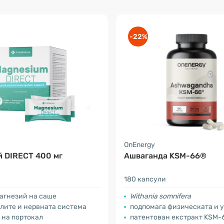
-22%
a
OnEnergy
 DIRECT 400 мг
Ашваганда KSM-66®
180 капсули
магнезий на саше
Withania somnifera
улите и нервната система
подпомага физическата и умствената раб
 на портокал
патентован екстракт KSM-