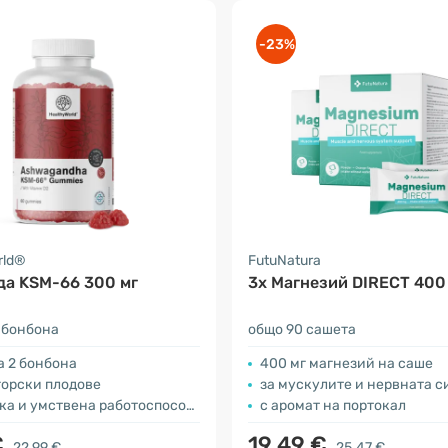
-23%
rld®
FutuNatura
да KSM-66 300 мг
3x Магнезий DIRECT 400
 бонбона
общо 90 сашета
а 2 бонбона
400 мг магнезий на саше
горски плодове
за мускулите и нервната с
 и умствена работоспособност
с аромат на портокал
€
19.49 €
22.99 €
25.47 €