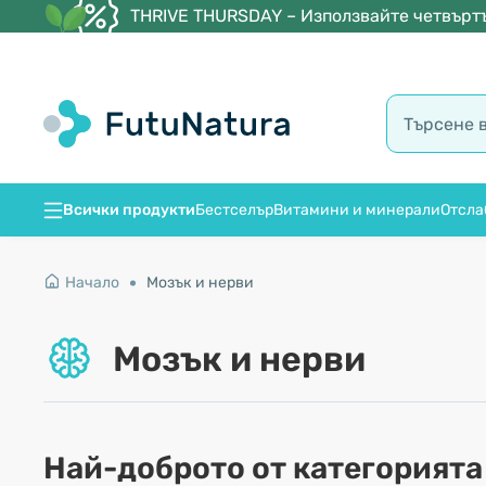
THRIVE THURSDAY – Използвайте четвъртъ
Всички продукти
Бестселър
Витамини и минерали
Отсла
Начало
Мозък и нерви
Мозък и нерви
Най-доброто от категорията