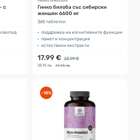
HealthyWorld®
- с
Гинко билоба със сибирски
женшен 6600 мг
365 таблетки
клеотид
поддръжка на когнитивните функции
памет и концентрация
естествени екстракти
17.99 €
22.99 €
35.19 лв.
44.96 лв.
-18%