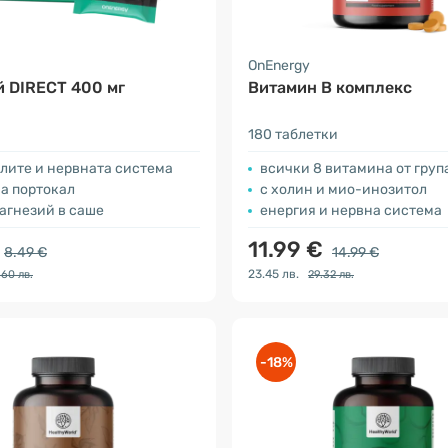
OnEnergy
 DIRECT 400 мг
Витамин В комплекс
180 таблетки
улите и нервната система
всички 8 витамина от груп
а портокал
с холин и мио-инозитол
агнезий в саше
енергия и нервна система
11.99 €
8.49 €
14.99 €
23.45 лв.
.60 лв.
29.32 лв.
-18%