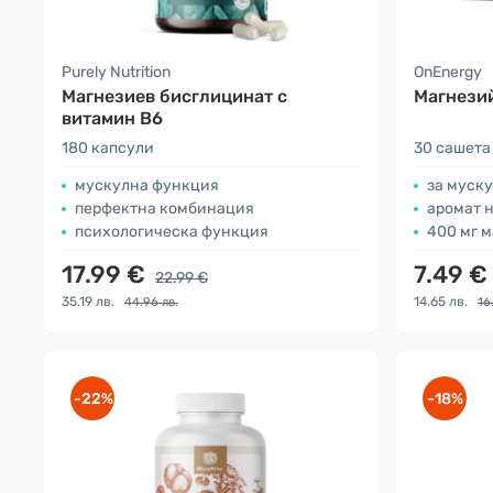
Purely Nutrition
OnEnergy
Магнезиев бисглицинат с
Магнезий
витамин В6
180 капсули
30 сашета
мускулна функция
за муск
перфектна комбинация
аромат н
психологическа функция
400 мг м
17.99 €
7.49 €
22.99 €
35.19 лв.
14.65 лв.
44.96 лв.
16
-22%
-18%