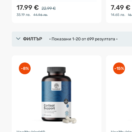
17.99 €
7.49 €
22.99 €
35.19 лв.
14.65 лв.
44.96 лв.
16
ФИЛТЪР
• Показани 1-20 от 699 резултата •
-8%
-15%