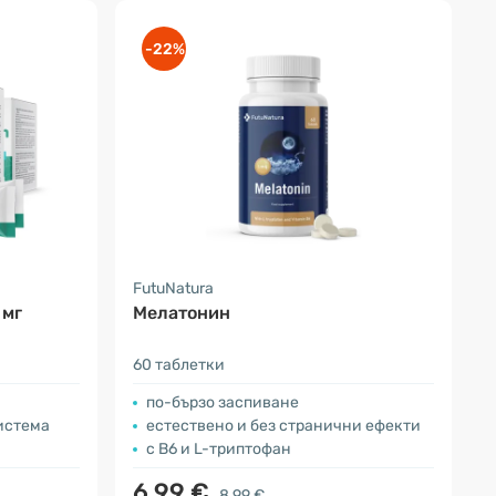
-22%
FutuNatura
 мг
Мелатонин
60 таблетки
по-бързо заспиване
истема
естествено и без странични ефекти
с В6 и L-триптофан
6.99 €
8.99 €