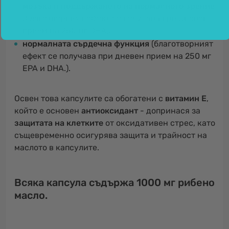
мозъка
и
поддържането на нормалното зрение
(благотворният ефект се получава при дневен
прием на 250 мг DHA),
нормалната сърдечна функция
(благотворният
ефект се получава при дневен прием на 250 мг
EPA и DHA.).
Освен това капсулите са обогатени с
витамин Е
,
който е основен
антиоксидант
- допринася за
защитата на клетките
от оксидативен стрес, като
същевременно осигурява защита и трайност на
маслото в капсулите.
Всяка капсула съдържа 1000 мг рибено
масло.