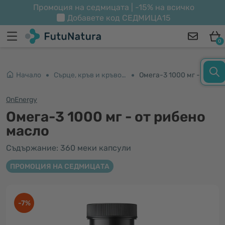
Промоция на седмицата | -15% на всичко
Добавете код
СЕДМИЦА15
0
Начало
Сърце, кръв и кръвоносни съдове
Омега-3 1000 мг - от рибено масло
OnEnergy
Омега-3 1000 мг - от рибено
масло
Съдържание: 360 меки капсули
ПРОМОЦИЯ НА СЕДМИЦАТА
-7%