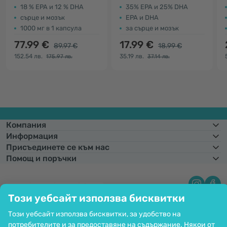
18 % EPA и 12 % DHA
35% EPA и 25% DHA
сърце и мозък
EPA и DHA
1000 мг в 1 капсула
за сърце и мозък
77.99 €
17.99 €
89.97 €
18.99 €
152.54 лв.
35.19 лв.
175.97 лв.
37.14 лв.
Компания
Информация
Присъединете се към нас
Помощ и поръчки
Този уебсайт използва бисквитки
Фиксиран курс на конвертиране:
1 € =
1,95583 лв.
Възможност за
плащане с карта. Гарантирана защита на личните данни чрез SSL
Този уебсайт използва бисквитки, за удобство на
криптиране.
Copyright © 2012 - 2026   |   Be Healthy Group d.o.o.
потребителите и за предоставяне на съдържание. Някои от