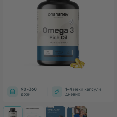
90–360
1–4
меки капсули
дози
дневно