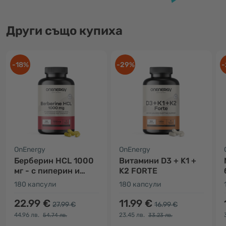
Други също купиха
-18%
-29%
-
OnEnergy
OnEnergy
Берберин HCL 1000
Витамини D3 + K1 +
мг - с пиперин и
K2 FORTE
хром
180 капсули
180 капсули
22.99 €
11.99 €
27.99 €
16.99 €
44.96 лв.
23.45 лв.
54.74 лв.
33.23 лв.