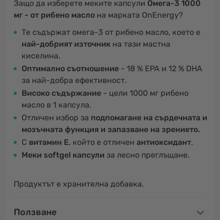
Защо да изберете меките капсули
Омега-3 1000
мг - от рибено масло
на марката OnEnergy?
Те съдържат омега-3 от рибено масло, което е
най-добрият източник
на тази мастна
киселина.
Оптимално съотношение
- 18 % EPA и 12 % DHA
за най-добра ефективност.
Високо съдържание
- цели 1000 мг рибено
масло в 1 капсула.
Отличен избор за
подпомагане на сърдечната и
мозъчната функция и запазване на зрението.
С
витамин Е
, който е отличен
антиоксидант
.
Меки softgel капсули
за лесно преглъщане.
Продуктът е хранителна добавка.
Ползване