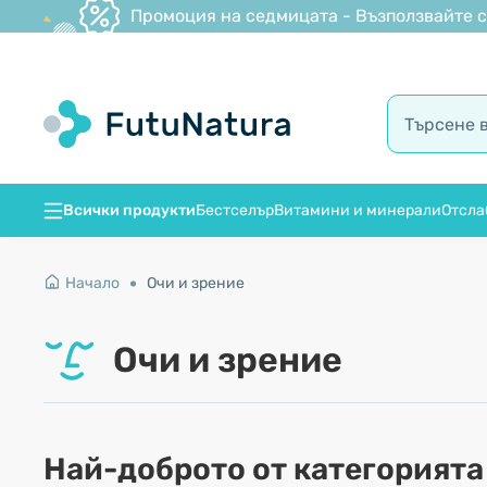
Промоция на седмицата - Възползвайте се
Всички продукти
Бестселър
Витамини и минерали
Отсла
Начало
Очи и зрение
Очи и зрение
Най-доброто от категорията