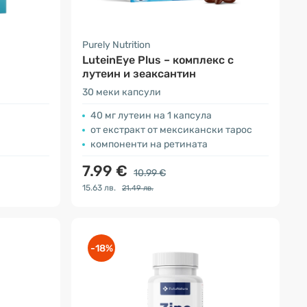
Purely Nutrition
LuteinEye Plus – комплекс с
лутеин и зеаксантин
30 меки капсули
40 мг лутеин на 1 капсула
от екстракт от мексикански тарос
компоненти на ретината
7.99 €
10.99 €
15.63 лв.
21.49 лв.
-18%