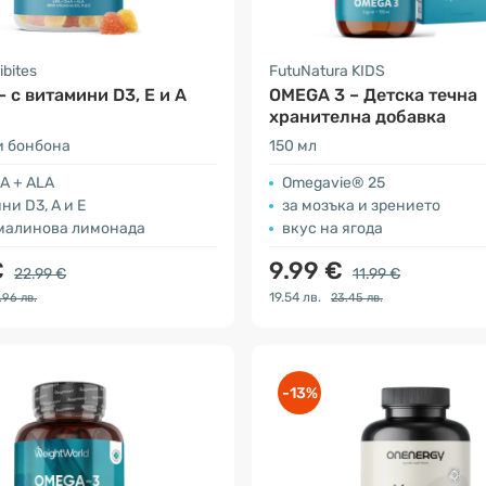
ibites
FutuNatura KIDS
– с витамини D3, E и A
OMEGA 3 – Детска течна
хранителна добавка
и бонбона
150 мл
A + ALA
Omegavie® 25
ни D3, A и E
за мозъка и зрението
 малинова лимонада
вкус на ягода
€
9.99 €
22.99 €
11.99 €
19.54 лв.
.96 лв.
23.45 лв.
-13%