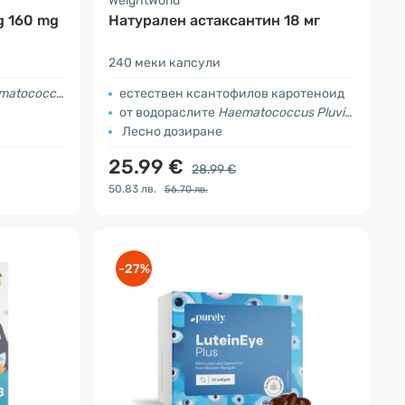
WeightWorld
​ 160 mg
Натурален астаксантин 18 мг
240 меки капсули
coccus pluvialis
естествен ксантофилов каротеноид
а
от водораслите
Haematococcus Pluvialis
Лесно дозиране
25.99 €
28.99 €
50.83 лв.
56.70 лв.
-27%