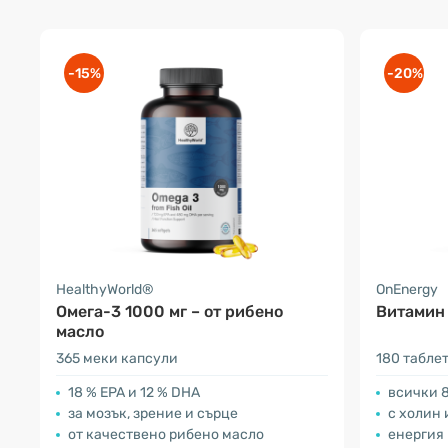
-15%
-20%
HealthyWorld®
OnEnergy
Омега-3 1000 мг – от рибено
Витамин
масло
365 меки капсули
180 табле
18 % EPA и 12 % DHA
всички 8
за мозък, зрение и сърце
с холин
от качествено рибено масло
енергия