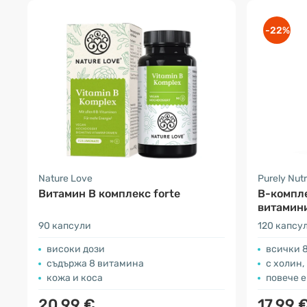
-22%
Nature Love
Purely Nutr
Витамин B комплекс forte
В-компле
витамини
90 капсули
120 капсу
високи дози
всички 8
съдържа 8 витамина
с холин,
кожа и коса
повече енергия, 
20.99 €
17.99 