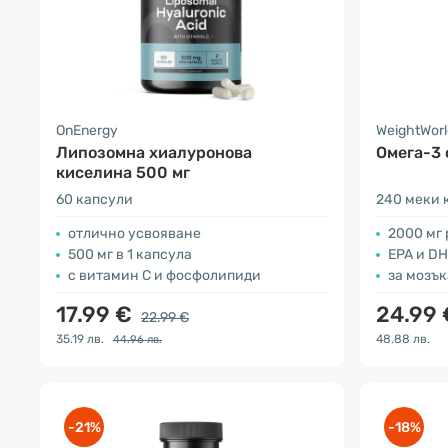
OnEnergy
WeightWorl
Липозомна хиалуронова
Омега-3 
киселина 500 мг
60 капсули
240 меки 
отличнo усвояване
2000 мг 
500 мг в 1 капсула
EPA и D
с витамин С и фосфолипиди
за мозък
17.99 €
24.99 
22.99 €
35.19 лв.
48.88 лв.
44.96 лв.
-21%
-18%