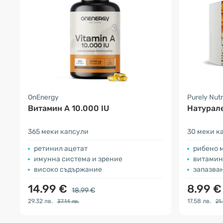
OnEnergy
Purely Nutr
Витамин А 10.000 IU
Натурале
365 меки капсули
30 меки к
ретинил ацетат
рибено 
имунна система и зрение
витамин
високо съдържание
запазва
14.99 €
8.99 
18.99 €
29.32 лв.
17.58 лв.
37.14 лв.
21