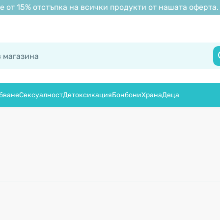
 от 15% отстъпка на всички продукти от нашата оферта.
бване
Сексуалност
Детоксикация
Бонбони
Храна
Деца