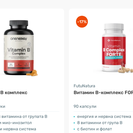
-17%
FutuNatura
 В комплекс
Витамин B-комплекс FO
тки
90 капсули
 витамина от групата В
енергия и нервна система
 и мио-инозитол
8 витамини от група В
 и нервна система
с биотин и фолат