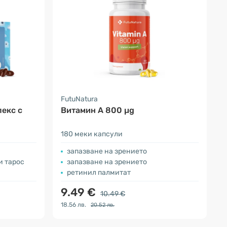
FutuNatura
лекс с
Витамин A 800 µg
180 меки капсули
запазване на зрението
и тарос
запазване на зрението
ретинил палмитат
9.49 €
10.49 €
18.56 лв.
20.52 лв.