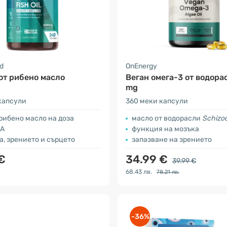
d
OnEnergy
от рибено маслo
Веган омега-3 от водора
mg
капсули
360 меки капсули
рибено масло на доза
масло от водорасли
Schizoc
HA
функция на мозъка
а, зрението и сърцето
запазване на зрението
€
34.99 €
39.99 €
68.43 лв.
78.21 лв.
-36%