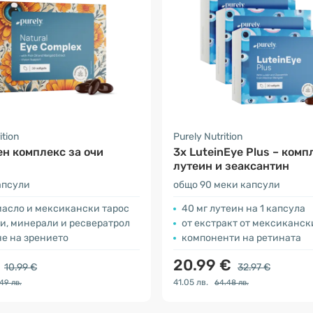
ition
Purely Nutrition
н комплекс за очи
3x LuteinEye Plus – комп
лутеин и зеаксантин
апсули
общо 90 меки капсули
масло и мексикански тарос
40 мг лутеин на 1 капсула
и, минерали и ресвератрол
от екстракт от мексиканск
не на зрението
компоненти на ретината
€
20.99 €
10.99 €
32.97 €
41.05 лв.
.49 лв.
64.48 лв.