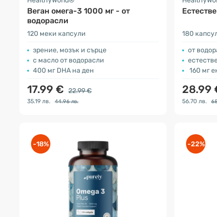
HealthyWorld®
HealthyWo
Веган омега-3 1000 мг - от
Естестве
водорасли
120 меки капсули
180 капсу
зрение, мозък и сърце
от водо
с масло от водорасли
естеств
400 мг DHA на ден
160 мг е
17.99 €
28.99
22.99 €
35.19 лв.
56.70 лв.
44.96 лв.
68
-18%
-22%