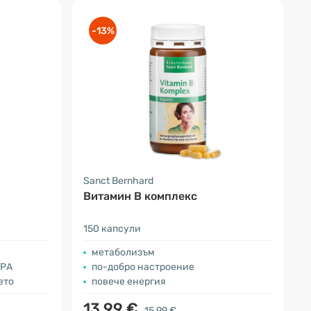
-13%
Sanct Bernhard
Витамин В комплекс
150 капсули
метаболизъм
EPА
по-добро настроение
ето
повече енергия
13.99 €
15.99 €