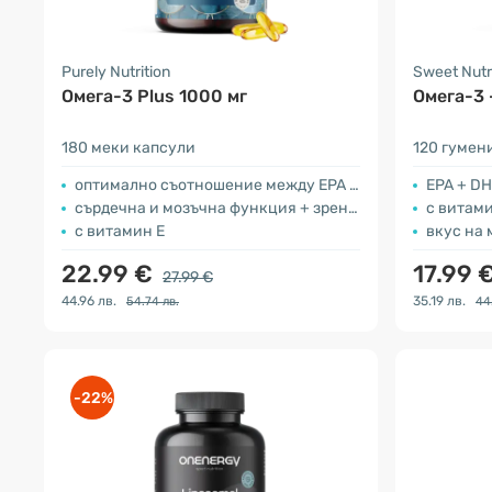
Purely Nutrition
Sweet Nutr
Омега-3 Plus 1000 мг
Омега-3 
180 меки капсули
120 гумен
оптимално съотношение между EPA и DHA
EPA + DH
сърдечна и мозъчна функция + зрение
с витами
с витамин Е
вкус на
22.99 €
17.99 
27.99 €
44.96 лв.
35.19 лв.
54.74 лв.
44
-22%