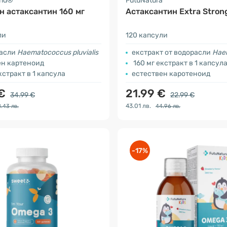
rld®
FutuNatura
н астаксантин 160 мг
Астаксантин Extra Strong
ли
120 капсули
расли
Haematococcus pluvialis
eкстракт от водорасли
Haemato
ен картеноид
160 мг екстракт в 1 капсул
кстракт в 1 капсула
естествен каротеноид
 €
21.99 €
34.99 €
22.99 €
43.01 лв.
.43 лв.
44.96 лв.
-17%