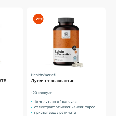
-22%
HealthyWorld®
RTE
Лутеин + зеаксантин
120 капсули
16 мг лутеин в 1 капсула
от екстракт от мексикански тарос
присъстващ в ретината