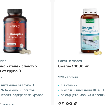
ition
Sanct Bernhard
кс - пълен спектър
Омега-3 1000 мг
 от група В
ли
220 капсули
 витамина от група В
с витамин Е
 PABA и мио-инозитол
с мастни киселини DHА и 
подкрепа за кръвта, мускулите, нервната система и др.
за сърцето, мозъка и зрени
€
25.99 €
22.99 €