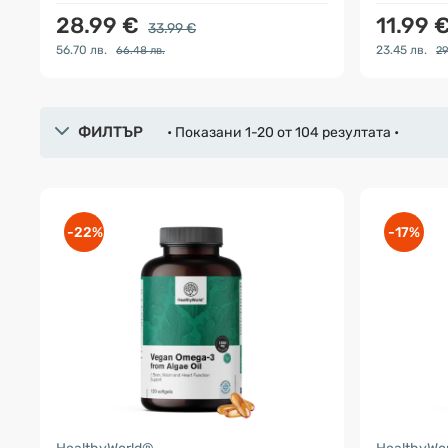
28.99 €
11.99 
33.99 €
56.70 лв.
23.45 лв.
66.48 лв.
29
ФИЛТЪР
• Показани 1-20 от 104 резултата •
-22%
-17%