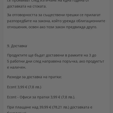
се проявяват след изтичане на една година от
доставката на стоката.
За отговорността за съществени грешки се прилагат
разпоредбите на закона, който урежда облигационните
отношения, освен ако този закон предвижда друго.
9. Доставка
Продуктите ще бъдат доставени в рамките на 3 до
5 работни дни след направена поръчка, ако продуктът
е наличен.
Разходи за доставка на пратки:
Econt 3,99 € (7,8 лв.)
Econt - Офиси за пратки 3,99 € (7,8 лв.).
При плащане над 39,99 € (78,21 лв.) доставката е