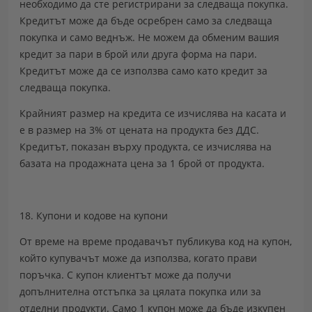
необходимо да сте регистрирани за следваща покупка.
Кредитът може да бъде осребрен само за следваща
покупка и само веднъж. Не можем да обменим вашия
кредит за пари в брой или друга форма на пари.
Кредитът може да се използва само като кредит за
следваща покупка.
Крайният размер на кредита се изчислява на касата и
е в размер на 3% от цената на продукта без ДДС.
Кредитът, показан върху продукта, се изчислява на
базата на продажната цена за 1 брой от продукта.
18. Купони и кодове на купони
От време на време продавачът публикува код на купон,
който купувачът може да използва, когато прави
поръчка. С купон клиентът може да получи
допълнителна отстъпка за цялата покупка или за
отделни продукти. Само 1 купон може да бъде изкупен