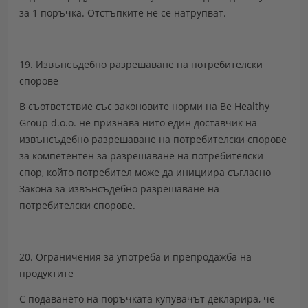
за 1 поръчка. Отстъпките не се натрупват.
19. Извънсъдебно разрешаване на потребителски
спорове
В съответствие със законовите норми на Be Healthy
Group d.o.o. не признава нито един доставчик на
извънсъдебно разрешаване на потребителски спорове
за компетентен за разрешаване на потребителски
спор, който потребител може да инициира съгласно
Закона за извънсъдебно разрешаване на
потребителски спорове.
20. Ограничения за употреба и препродажба на
продуктите
С подаването на поръчката купувачът декларира, че