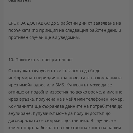
безплатна!
СРОК ЗА ДОСТАВКА: до 5 работни дни от заявяване на
поръчката (по принцип на следващия работен ден). В
противен случай ще ви уведомим.
10. Политика за поверителност
С покупката купувачът
се съгласява да бъде
информиран периодично
за новостите на компанията
чрез имейл адрес или SMS
. Купувачът може да се
отпише от подобни известия по всяко време, а именно
чрез връзка,
получена на имейл или телефонен номер
.
Компанията ще съхранява данните на потребителя до
анулиране. Купувачът може да получи достъп до
договора, като се свърже с доставчика. В случай, че
клиент поръча безплатна електронна книга на нашия