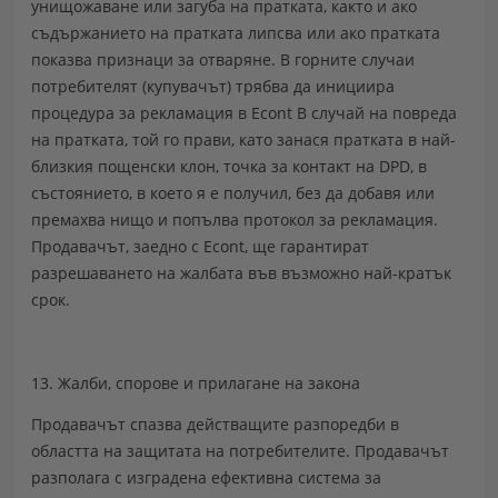
унищожаване или загуба на пратката, както и ако
съдържанието на пратката липсва или ако пратката
показва признаци за отваряне. В горните случаи
потребителят (купувачът) трябва да инициира
процедура за рекламация в Econt В случай на повреда
на пратката, той го прави, като занася пратката в най-
близкия пощенски клон, точка за контакт на DPD, в
състоянието, в което я е получил, без да добавя или
премахва нищо и попълва протокол за рекламация.
Продавачът, заедно с Econt, ще гарантират
разрешаването на жалбата във възможно най-кратък
срок.
13. Жалби, спорове и прилагане на закона
Продавачът спазва действащите разпоредби в
областта на защитата на потребителите. Продавачът
разполага с изградена ефективна система за