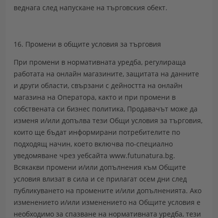
веднага след напускане на търговския обект.
16. Промени в общите условия за търговия
При промени в нормативната уредба, регулираща
работата на онлайн магазините, защитата на данните
и други области, свързани с дейността на онлайн
магазина на Оператора, както и при промени в
собствената си бизнес политика, Продавачът може да
изменя и/или допълва тези Общи условия за търговия,
които ще бъдат информирани потребителите по
подходящ начин, което включва по-специално
уведомяване чрез уебсайта www.futunatura.bg.
Всякакви промени и/или допълнения към Общите
условия влизат в сила и се прилагат осем дни след
публикуването на промените и/или допълненията. Ако
изменението и/или изменението на Общите условия е
необходимо за спазване на нормативната уредба, тези