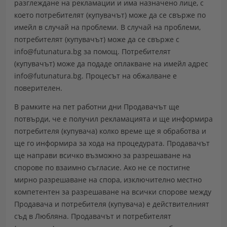
разглеждане на рекламации и има назначено лице, с
което потребителят (купувачът) може да се свърже по
имейл в случай на проблеми. В случай на проблеми,
потребителят (купувачът) може да се свърже с
info@futunatura.bg за помощ. Потребителят
(купувачът) може да подаде оплакване на имейл адрес
info@futunatura.bg. Процесът на обжалване е
поверителен.
В рамките на пет работни дни Продавачът ще
потвърди, че е получил рекламацията и ще информира
потребителя (купувача) колко време ще я обработва и
ще го информира за хода на процедурата. Продавачът
ще направи всичко възможно за разрешаване на
спорове по взаимно съгласие. Ако не се постигне
мирно разрешаване на спора, изключително местно
компетентен за разрешаване на всички спорове между
Продавача и потребителя (купувача) е действителният
съд в Любляна. Продавачът и потребителят