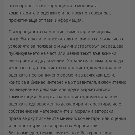
отговорност за информацията в мненията,
коментарите и оценките и не носят отговорност,
произтичаща от тази информация.
С изпращането на мнение, коментар или оценка,
потребителят или посетителят изрично се съгласява с
условията за ползване и Администраторът разрешава
публикуването на част или целия текст във всички
електронни и други медии. Управителят има право да
използва съдържанието на мнението, коментара или
оценката неограничено време и за всякакви цели,
които са в бизнес интерес на Управителя, включително
публикуване в реклами или други маркетингови
комуникации. Авторът на мнението, коментара или
оценката едновременно декларира и гарантира, че е
собственик на материалните и морални авторски
права върху писмените мнения, коментари или оценки
и че прехвърля тези права на Управителя
безвъзмездно, неизключително и без краен срок.