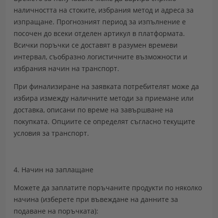
наличността на стоките, избрания метод и адреса за
изпращане. Прогнозният период за изпълнение е
посочен до всеки отделен артикул в платформата.
Всички поръчки се доставят в разумен времеви
интервал, съобразно логистичните възможности и
избрания начин на транспорт.
При финализиране на заявката потребителят може да
избира измежду наличните методи за приемане или
доставка, описани по време на завършване на
покупката. Опциите се определят съгласно текущите
условия за транспорт.
4. Начин на заплащане
Можете да заплатите поръчаните продукти по няколко
начина (изберете при въвеждане на данните за
подаване на поръчката):