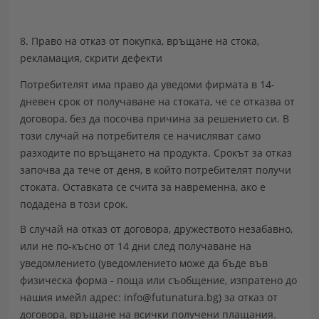
8. Право на отказ от покупка, връщане на стока,
рекламация, скрити дефекти
Потребителят има право да уведоми фирмата в 14-
дневен срок от получаване на стоката, че се отказва от
договора, без да посочва причина за решението си. В
този случай на потребителя се начисляват само
разходите по връщането на продукта. Срокът за отказ
започва да тече от деня, в който потребителят получи
стоката. Оставката се счита за навременна, ако е
подадена в този срок.
В случай на отказ от договора, дружеството незабавно,
или не по-късно от 14 дни след получаване на
уведомлението (
уведомлението може да бъде във
физическа форма - поща или съобщение, изпратено до
нашия имейл адрес: info@futunatura.bg
) за отказ от
договора, връщане на всички получени плащания.