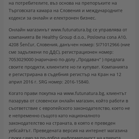
на потребителите, въз основа на препоръките на
Търговската камара на Словения и международните
кодекси за онлайн и електронен бизнес.
Онлайн магазинът www.futunatura.bg се управлява от
компанията
Be Healthy Group d.o.o., Poslovna cona A10,
4208 Šenčur
, Словения, данъчен номер: SI71012966 (ние
сме задължени по ДДС), регистрационен номер:
7053029000 (
наричано по-долу „Продавач“
) предлага
своите продукти, клиентите но ги купуват. Компанията
е регистрирана в съдебния регистър на Кран на 12
април 2016 г. SRG номер: 2016-15840.
Когато прави покупка на www.futunatura.bg, клиентът
пазарува от словенски онлайн магазин
, който работи в
съответствие с европейското законодателство, което не
е непременно същото като
националното
законодателство на страната, в която е преведен
уебсайтът
. Преведената версия на интернет магазина
служи само за по-добра информираност на клиента,