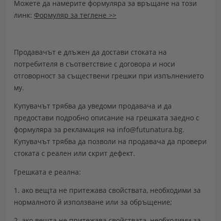
Можете да намерите формуляра за връщане на този
линк:
Формуляр за теглене >>
Продавачът е длъжен да достави стоката на
потребителя в съответствие с договора и носи
отговорност за съществени грешки при изпълнението
му.
Купувачът трябва да уведоми продавача и да
предостави подробно описание на грешката заедно с
формуляра за
рекламация на info@futunatura.bg
.
Купувачът трябва да позволи на продавача да провери
стоката с реален или скрит дефект.
Грешката е реална:
1. ако вещта не притежава свойствата, необходими за
нормалното й използване или за обръщение;
2. ако вещта не притежава свойствата, необходими за