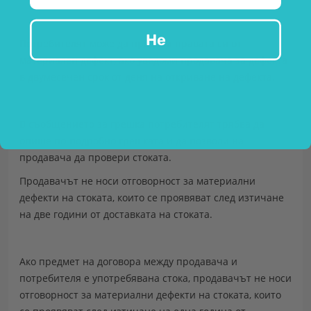
Не
Потребителят може да предяви правата си от
материален дефект, ако уведоми продавача за дефекта
в двумесечен срок от деня на откриване на дефекта.
В съобщението за грешка потребителят трябва да
опише по-подробно грешката и да позволи на
продавача да провери стоката.
Продавачът не носи отговорност за материални
дефекти на стоката, които се проявяват след изтичане
на две години от доставката на стоката.
Ако предмет на договора между продавача и
потребителя е употребявана стока, продавачът не носи
отговорност за материални дефекти на стоката, които