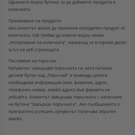
Щракнете върху бутона, за да добавите продукта в
количката.
Премахване на продукти
Ако клиентът желае да премахне определен продукт от
количката, той трябва да кликне върху линка
„Изпразване на количката“, намиращ се в горния десен
ъгъл на уеб страницата.
Поставяне на поръчки
Купувачът завършва поръчката си, като натиска
десния бутон над „Поръчай“ и въвежда цялата
необходима информация (име, фамилия, адрес,
телефонен номер, имейл адрес) във формата на
уебсайта. Клиентът завършва поръчката с натискане
на бутона "Завърши поръчката". Ако съобщението е
препратено успешно, купувачът получава обратен
имейл.