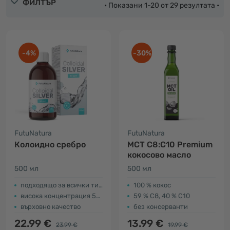
ФИЛТЪР
• Показани 1-20 от 29 резултата •
-4%
-30%
FutuNatura
FutuNatura
Колоидно сребро
MCT C8:C10 Premium
кокосово масло
500 мл
500 мл
подходящо за всички типове кожа
100 % кокос
висока концентрация 50 ppm
59 % C8, 40 % C10
върховно качество
без консерванти
22.99 €
13.99 €
23.99 €
19.99 €