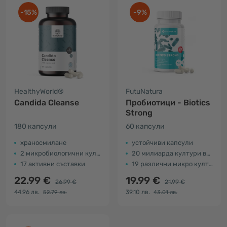
-15%
-9%
HealthyWorld®
FutuNatura
Candida Cleanse
Пробиотици - Biotics
Strong
180 капсули
60 капсули
храносмилане
устойчиви капсули
2 микробиологични култури
20 милиарда култури във всяка капсула
17 активни съставки
19 различни микро култури
22.99 €
19.99 €
26.99 €
21.99 €
44.96 лв.
39.10 лв.
52.79 лв.
43.01 лв.