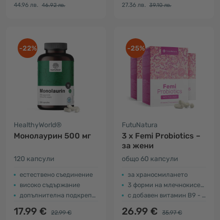
44.96 лв.
27.36 лв.
46.92 лв.
39.10 лв.
-22%
-25%
HealthyWorld®
FutuNatura
Монолаурин 500 мг
3 x Femi Probiotics –
за жени
120 капсули
общо 60 капсули
естествено съединение
за храносмилането
високо съдържание
3 форми на млечнокисели бактерии
допълнителна подкрепа за организма
с добавен витамин В9 - фолиева киселина
17.99 €
26.99 €
22.99 €
35.97 €