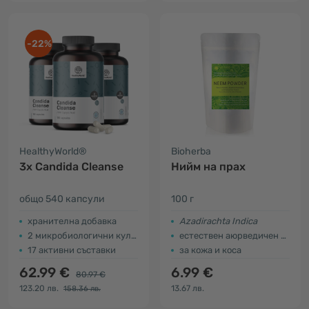
-22%
HealthyWorld®
Bioherba
3x Candida Cleanse
Нийм на прах
общо 540 капсули
100 г
хранителна добавка
Azadirachta Indica
2 микробиологични култури
естествен аюрведичен продукт
17 активни съставки
за кожа и коса
62.99 €
6.99 €
80.97 €
123.20 лв.
13.67 лв.
158.36 лв.