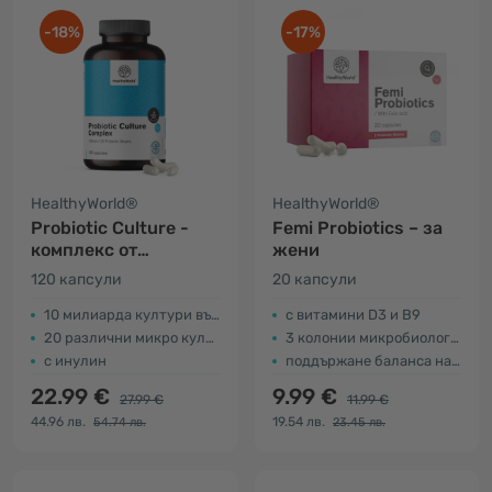
-18%
-17%
HealthyWorld®
HealthyWorld®
Probiotic Culture -
Femi Probiotics – за
комплекс от
жени
микробиологични
120 капсули
20 капсули
култури
10 милиарда култури във всяка капсула
с витамини D3 и B9
20 различни микро култури
3 колонии микробиологични култури
с инулин
поддържане баланса на флората
22.99 €
9.99 €
27.99 €
11.99 €
44.96 лв.
19.54 лв.
54.74 лв.
23.45 лв.