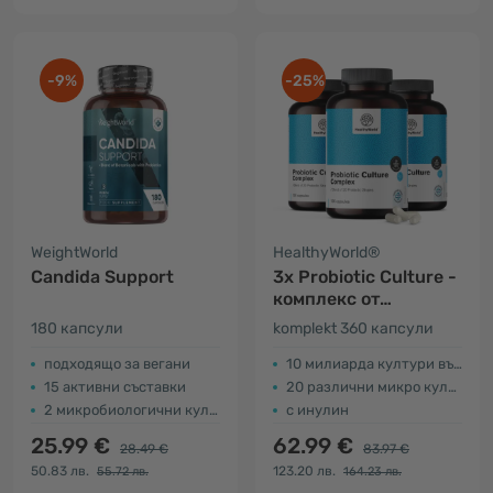
-9%
-25%
WeightWorld
HealthyWorld®
Candida Support
3x Probiotic Culture -
комплекс от
микробиологични
180 капсули
komplekt 360 капсули
култури
подходящо за вегани
10 милиарда култури във всяка капсула
15 активни съставки
20 различни микро култури
2 микробиологични култури
с инулин
25.99 €
62.99 €
28.49 €
83.97 €
50.83 лв.
123.20 лв.
55.72 лв.
164.23 лв.