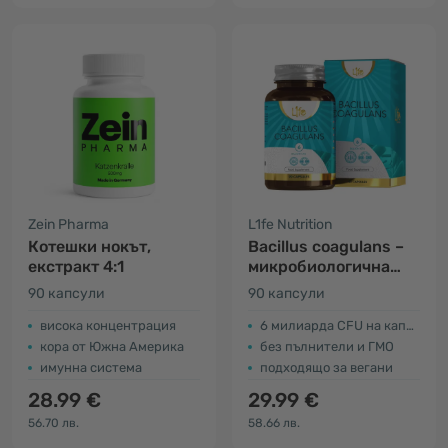
Zein Pharma
L1fe Nutrition
Котешки нокът,
Bacillus coagulans –
екстракт 4:1
микробиологична
култура
90 капсули
90 капсули
висока концентрация
6 милиарда CFU на капсула
кора от Южна Америка
без пълнители и ГМО
имунна система
подходящо за вегани
28.99 €
29.99 €
56.70 лв.
58.66 лв.