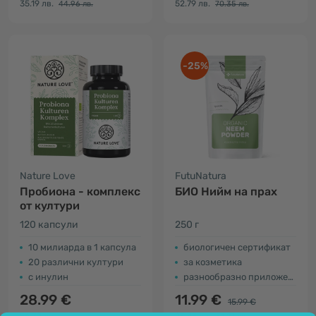
35.19 лв.
52.79 лв.
44.96 лв.
70.35 лв.
-25%
Nature Love
FutuNatura
Пробиона - комплекс
БИО Нийм на прах
от култури
120 капсули
250 г
10 милиарда в 1 капсула
биологичен сертификат
20 различни култури
за козметика
с инулин
разнообразно приложение
28.99 €
11.99 €
15.99 €