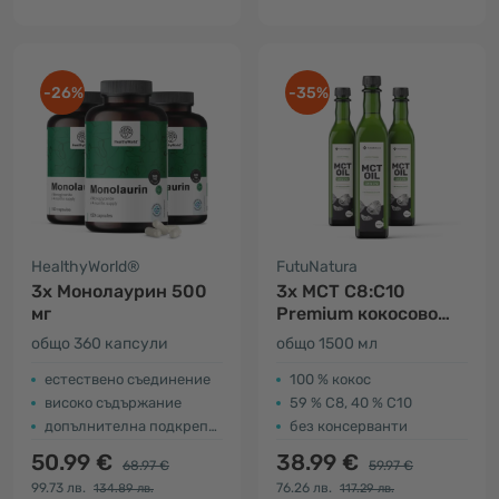
-26%
-35%
HealthyWorld®
FutuNatura
3x Монолаурин 500
3x MCT C8:C10
мг
Premium кокосово
масло
общо 360 капсули
общо 1500 мл
естествено съединение
100 % кокос
високо съдържание
59 % C8, 40 % C10
допълнителна подкрепа за организма
без консерванти
50.99 €
38.99 €
68.97 €
59.97 €
99.73 лв.
76.26 лв.
134.89 лв.
117.29 лв.