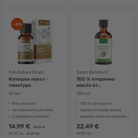
-6%
FutuNatura Drops
Sanct Bernhard
Котешки нокът -
100 % етерично
тинктура
масло от
австралийско чаено
50 мл
100 мл
дърво
без алкохол
100 % натурално
за имунната система
свежа билкова арома
с добавено желязо
широка гама на приложение
14.99 €
22.49 €
15.99 €
29.32 лв.
43.99 лв.
31.27 лв.