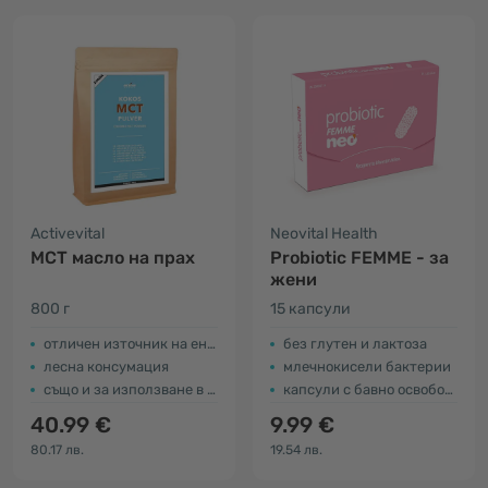
Activevital
Neovital Health
MCT масло на прах
Probiotic FEMME - за
жени
800 г
15 капсули
отличен източник на енергия
без глутен и лактоза
лесна консумация
млечнокисели бактерии
също и за използване в рецепти
капсули с бавно освобождаване
40.99 €
9.99 €
80.17 лв.
19.54 лв.