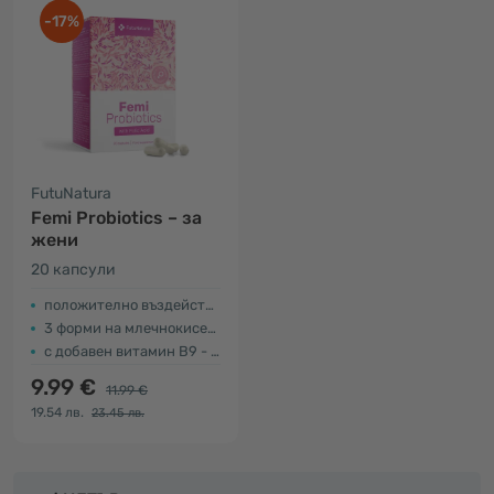
-17%
FutuNatura
Femi Probiotics – за
жени
20 капсули
положително въздействие върху флората
3 форми на млечнокисели бактерии
с добавен витамин В9 - фолиева киселина
9.99 €
11.99 €
19.54 лв.
23.45 лв.