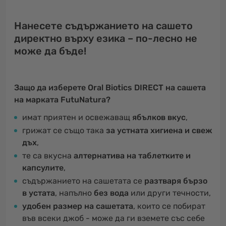
Нанесете съдържанието на сашето
директно върху езика – по-лесно не
може да бъде!
Защо да изберете Oral Biotics DIRECT на сашета
на марката FutuNatura?
имат приятен и освежаващ
ябълков вкус
,
грижат се също така
за устната хигиена и свеж
дъх
,
те са вкусна
алтернатива на таблетките и
капсулите
,
съдържанието на сашетата се
разтваря бързо
в устата
, напълно
без вода
или други течности,
удобен размер на сашетата
, които се побират
във всеки джоб - може да ги вземете със себе