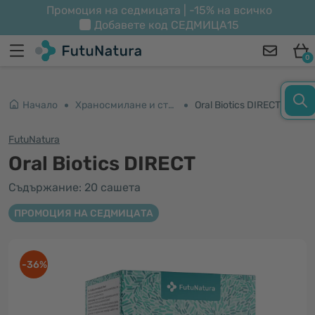
Промоция на седмицата | -15% на всичко
Добавете код
СЕДМИЦА15
0
Начало
Храносмилане и стомах
Oral Biotics DIRECT
FutuNatura
Oral Biotics DIRECT
Съдържание: 20 сашета
ПРОМОЦИЯ НА СЕДМИЦАТА
-36%