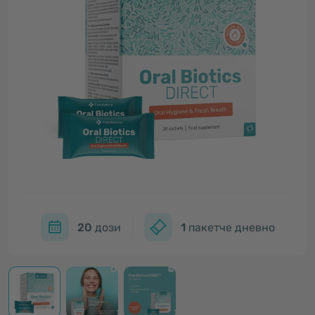
20
дози
1
пакетче дневно