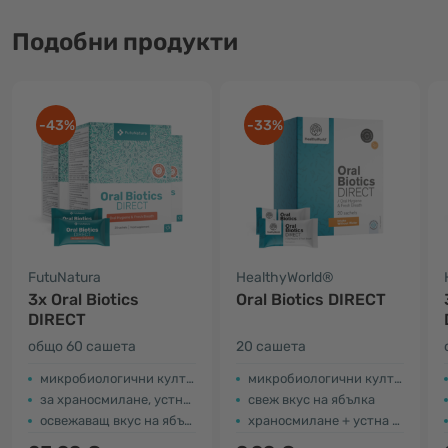
Подобни продукти
-43%
-33%
FutuNatura
HealthyWorld®
3x Oral Biotics
Oral Biotics DIRECT
DIRECT
общо 60 сашета
20 сашета
микробиологични култури + инулин
микробиологични култури и инулин
за храносмилане, устна хигиена и свеж дъх
свеж вкус на ябълка
освежаващ вкус на ябълка
храносмилане + устна хигиена + свеж дъх