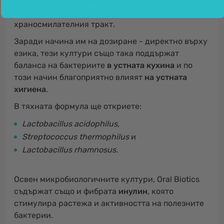
микробиологични култури
за поддържане на
баланса между добрите и лошите бактерии в
храносмилателния тракт.
Заради начина им на дозиране - директно върху
езика, тези култури също така поддържат
баланса на бактериите
в устната кухина
и по
този начин благоприятно влияят
на устната
хигиена
.
В тяхната формула ще откриете:
Lactobacillus acidophilus,
Streptococcus thermophilus
и
Lactobacillus rhamnosus.
Освен микробиологичните култури, Oral Biotics
съдържат също и фибрата
инулин
, която
стимулира растежа и активността на полезните
бактерии.