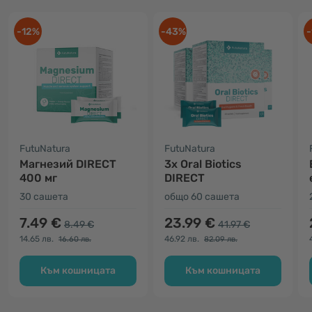
-12%
-43%
-
FutuNatura
FutuNatura
Магнезий DIRECT
3x Oral Biotics
400 мг
DIRECT
30 сашета
общо 60 сашета
7.49 €
23.99 €
8.49 €
41.97 €
14.65 лв.
46.92 лв.
16.60 лв.
82.09 лв.
Към кошницата
Към кошницата