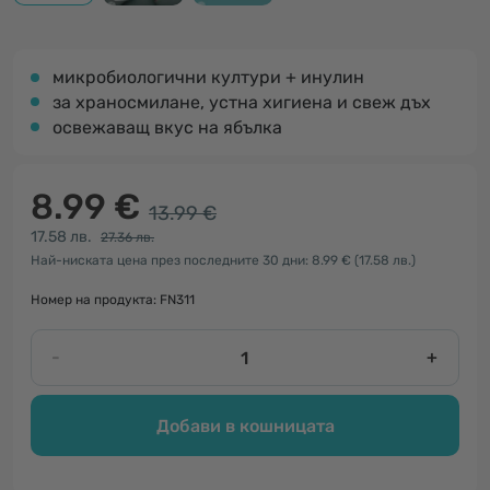
микробиологични култури + инулин
за храносмилане, устна хигиена и свеж дъх
освежаващ вкус на ябълка
8.99 €
13.99 €
17.58 лв.
27.36 лв.
Най-ниската цена през последните 30 дни: 8.99 €
(17.58 лв.)
Номер на продукта: FN311
-
+
Добави в кошницата