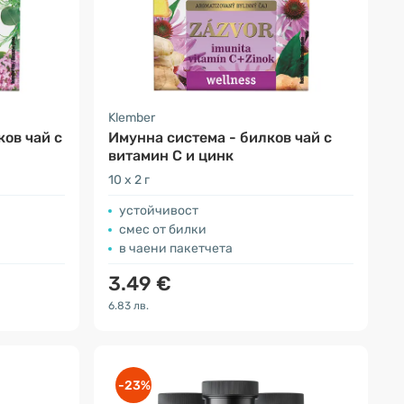
Klember
ов чай с
Имунна система - билков чай с
витамин С и цинк
10 x 2 г
устойчивост
смес от билки
в чаени пакетчета
3.49 €
6.83 лв.
-23%