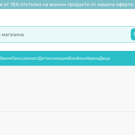
 от 15% отстъпка на всички продукти от нашата оферта.
бване
Сексуалност
Детоксикация
Бонбони
Храна
Деца