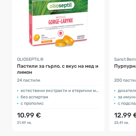
OLIOSEPTIL®
Sanct Ber
Пастили за гърло, с вкус на мед и
Пурпурна
лимон
24 пастили
200 пасти
естествени екстракти и етерични масла
дихателн
без аспартам
за имун
с прополис
с подсл
10.99 €
12.99 
21.49 лв.
25.41 лв.