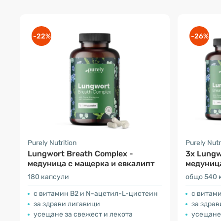
-22%
-26%
Purely Nutrition
Purely Nutr
Lungwort Breath Complex -
3x Lungw
медуница с мащерка и евкалипт
медуница
180 капсули
общо 540 
с витамин B2 и N-ацетил-L-цистеин
с витам
за здрави лигавици
за здрав
усещане за свежест и лекота
усещане 