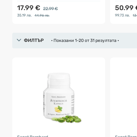
17.99 €
50.99
22.99 €
35.19 лв.
99.73 лв.
44.96 лв.
13
ФИЛТЪР
• Показани 1-20 от 31 резултата •