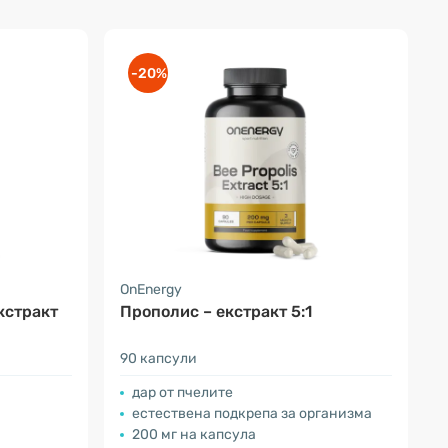
-20%
OnEnergy
кстракт
Прополис – екстракт 5:1
90 капсули
дар от пчелите
естествена подкрепа за организма
200 мг на капсула