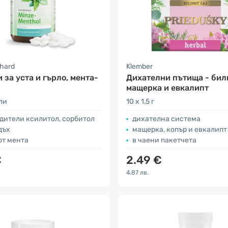
nhard
Klember
 за уста и гърло, мента-
Дихателни пътища - билк
мащерка и евкалипт
ли
10 x 1,5 г
дители ксилитол, сорбитол
дихателна система
дъх
мащерка, копър и евкалипт
от мента
в чаени пакетчета
€
2.49 €
4.87 лв.