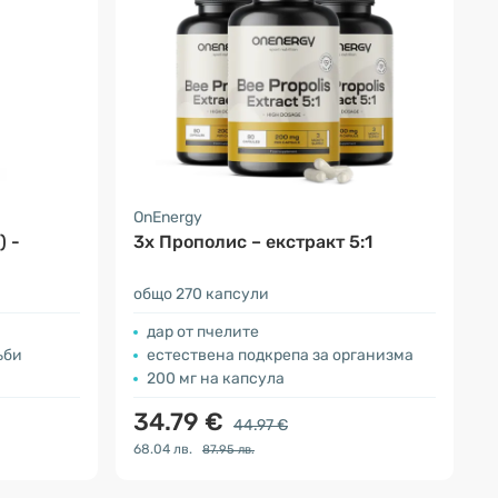
OnEnergy
) -
3x Прополис – екстракт 5:1
общо 270 капсули
дар от пчелите
ъби
естествена подкрепа за организма
200 мг на капсула
34.79 €
44.97 €
68.04 лв.
87.95 лв.