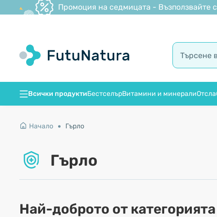
Промоция на седмицата - Възползвайте се
Всички продукти
Бестселър
Витамини и минерали
Отсла
Начало
Гърло
Гърло
Най-доброто от категорията