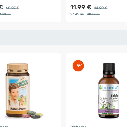
 €
11.99 €
68.97 €
14.99 €
23.45 лв.
4.89 лв.
29.32 лв.
-8%