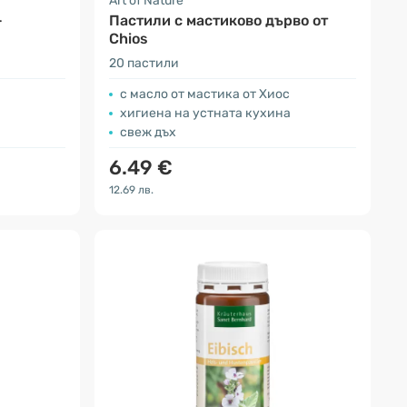
Art of Nature
-
Пастили с мастиково дърво от
Chios
20 пастили
с масло от мастика от Хиос
хигиена на устната кухина
свеж дъх
6.49 €
12.69 лв.