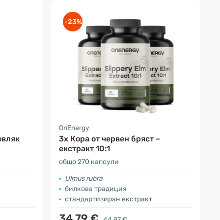
-23%
OnEnergy
овляк
3x Кора от червен бряст –
екстракт 10:1
общо 270 капсули
Ulmus rubra
билкова традиция
стандартизиран екстракт
34.79 €
44.97 €