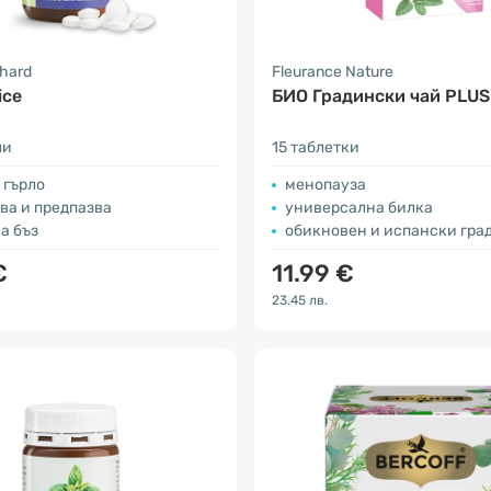
nhard
Fleurance Nature
ice
БИО Градински чай PLUS
ли
15 таблетки
и гърло
менопауза
ва и предпазва
универсална билка
а бъз
обикновен и испански гради
€
11.99 €
23.45 лв.