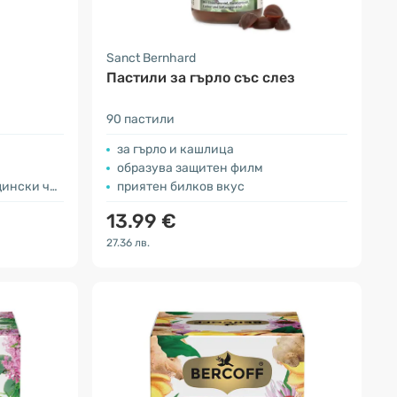
Sanct Bernhard
Пастили за гърло със слез
90 пастили
за гърло и кашлица
образува защитен филм
нски чай
приятен билков вкус
13.99 €
27.36 лв.