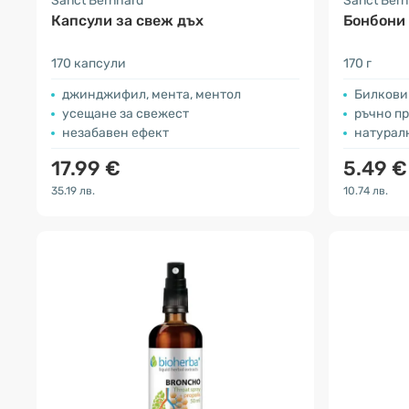
Sanct Bernhard
Sanct Ber
Капсули за свеж дъх
Бонбони
170 капсули
170 г
джинджифил, мента, ментол
Билкови
усещане за свежест
ръчно п
незабавен ефект
натурал
17.99 €
5.49 €
35.19 лв.
10.74 лв.