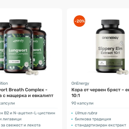
-20%
ition
OnEnergy
ort Breath Complex -
Кора от червен бряст – е
 с мащерка и евкалипт
10:1
капсули
90 капсули
ин B2 и N-ацетил-L-цистеин
Ulmus rubra
и лигавици
билкова традиция
за свежест и лекота
стандартизиран екстракт