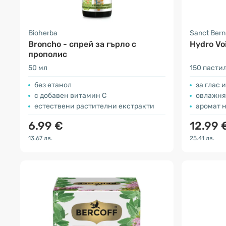
Bioherba
Sanct Ber
Broncho - спрей за гърло с
Hydro Vo
прополис
50 мл
150 пасти
без етанол
за глас 
с добавен витамин C
овлажня
естествени растителни екстракти
аромат н
6.99 €
12.99 
13.67 лв.
25.41 лв.