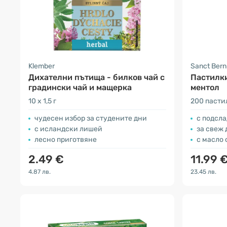
Klember
Sanct Ber
Дихателни пътища - билков чай с
Пастилки
градински чай и мащерка
ментол
10 x 1,5 г
200 пасти
чудесен избор за студените дни
с подсла
с исландски лишей
за свеж 
лесно приготвяне
с масло 
2.49 €
11.99 
4.87 лв.
23.45 лв.