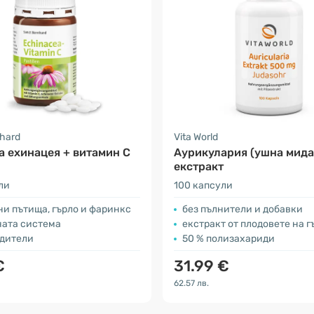
nhard
Vita World
 ехинацея + витамин C
Аурикулария (ушна мида
екстракт
ли
100 капсули
и пътища, гърло и фаринкс
без пълнители и добавки
ната система
екстракт от плодовете на г
адители
50 % полизахариди
€
31.99 €
62.57 лв.