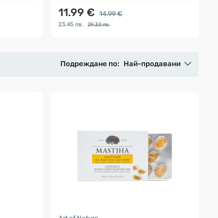
11.99 €
14.99 €
23.45 лв.
29.32 лв.
Подреждане по:
Най-продавани