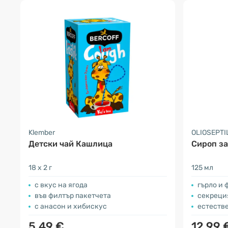
Klember
OLIOSEPTI
Детски чай Кашлица
Сироп за
18 x 2 г
125 мл
с вкус на ягода
гърло и
във филтър пакетчета
секреция
с анасон и хибискус
естеств
5.49 €
12.99 