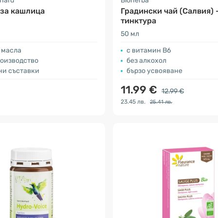
nhard
Bioherba
 за кашлица
Градински чай (Салвия) 
тинктура
50 мл
 масла
c витамин B6
роизводство
без алкохол
ни съставки
бързо усвояване
11.99 €
12.99 €
23.45 лв.
25.41 лв.