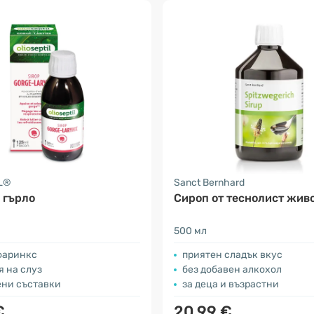
L®
Sanct Bernhard
 гърло
Сироп от теснолист жив
500 мл
 фаринкс
приятен сладък вкус
 на слуз
без добавен алкохол
ени съставки
за деца и възрастни
€
20.99 €