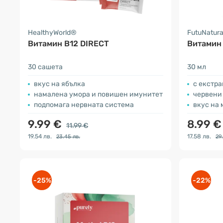
HealthyWorld®
FutuNatur
Витамин B12 DIRECT
Витамин 
30 сашета
30 мл
вкус на ябълка
с екстра
намалена умора и повишен имунитет
червени к
подпомага нервната система
вкус на 
9.99 €
8.99 
11.99 €
19.54 лв.
17.58 лв.
23.45 лв.
29
-25%
-22%