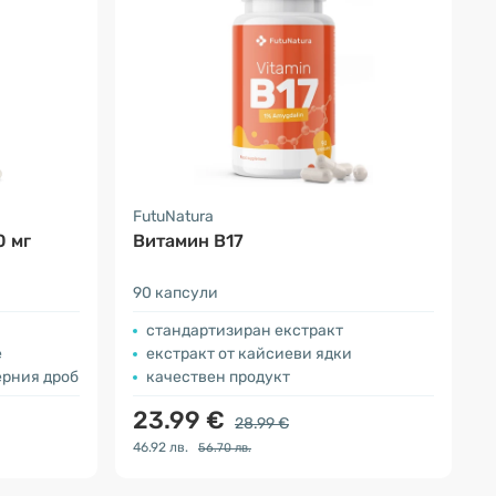
FutuNatura
0 мг
Витамин B17
90 капсули
стандартизиран екстракт
е
екстракт от кайсиеви ядки
ерния дроб
качествен продукт
23.99 €
28.99 €
46.92 лв.
56.70 лв.