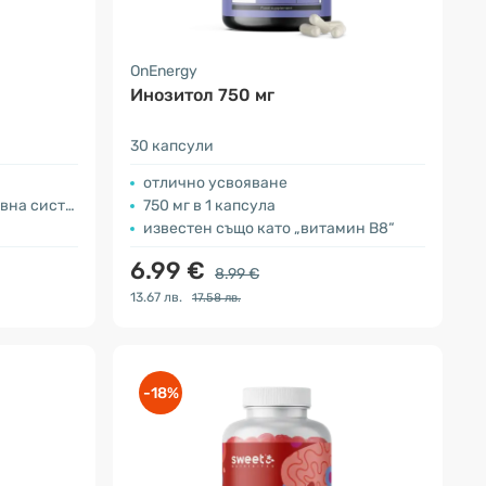
OnEnergy
Инозитол 750 мг
30 капсули
отлично усвояване
а система
750 мг в 1 капсула
известен също като „витамин В8“
6.99 €
8.99 €
13.67 лв.
17.58 лв.
-18%