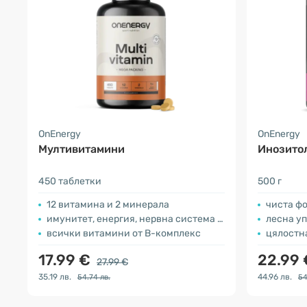
OnEnergy
OnEnergy
Мултивитамини
Инозитол
450 таблетки
500 г
12 витамина и 2 минерала
чиста ф
имунитет, енергия, нервна система …
лесна у
всички витамини от B-комплекс
цялостна
17.99 €
22.99
27.99 €
35.19 лв.
44.96 лв.
54.74 лв.
54