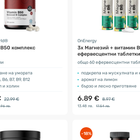
rld®
OnEnergy
 B50 комплекс
3x Магнезий + витамин В
ефервесцентни таблетк
ли
общо 60 ефервесцентни таб
ане на умората
подкрепа на мускулната и нервн
, B6, B7, B9, B12
аромат на лимон
л и холин
бързo и лесно приготвяне
€
6.89 €
22.99 €
8.97 €
13.48 лв.
.96 лв.
17.54 лв.
-18%