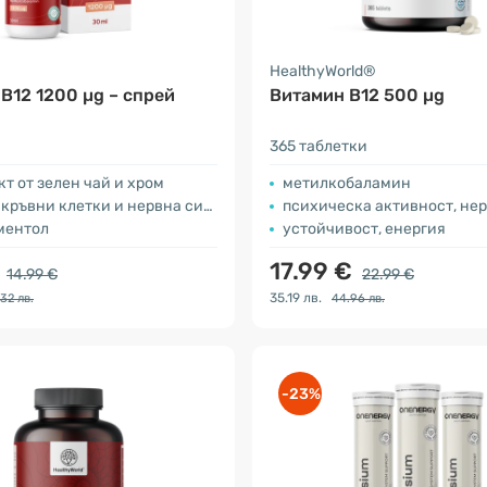
a
HealthyWorld®
B12 1200 µg – спрей
Витамин B12 500 µg
365 таблетки
кт от зелен чай и хром
метилкобаламин
ръвни клетки и нервна система
психическа активност, нервн
ментол
устойчивост, енергия
€
17.99 €
14.99 €
22.99 €
35.19 лв.
.32 лв.
44.96 лв.
-23%