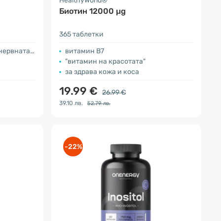
HealthyWorld®
Биотин 12000 µg
и
365 таблетки
ата система
витамин B7
"витамин на красотата"
за здрава кожа и коса
19.99 €
26.99 €
39.10 лв.
52.79 лв.
-22%