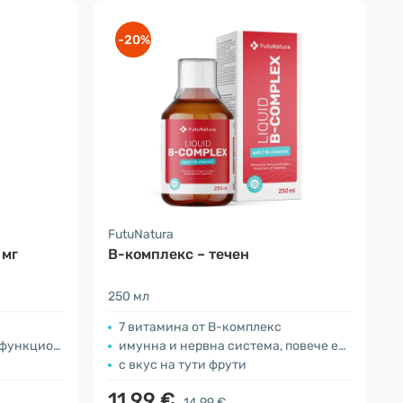
-20%
FutuNatura
 мг
B-комплекс – течен
250 мл
7 витамина от B-комплекс
циониране
имунна и нервна система, повече енергия
с вкус на тути фрути
11.99 €
14.99 €