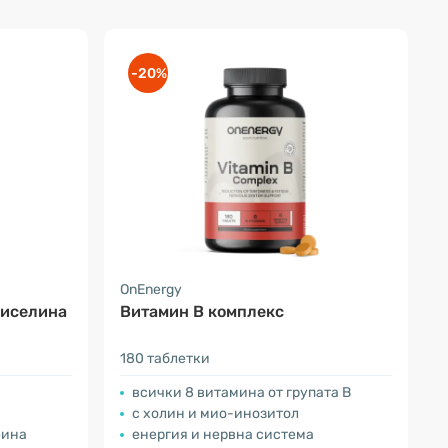
-20%
OnEnergy
киселина
Витамин В комплекс
180 таблетки
всички 8 витамина от групата В
с холин и мио-инозитол
еина
енергия и нервна система