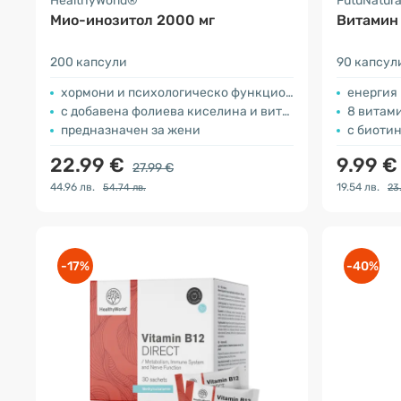
HealthyWorld®
FutuNatur
Мио-инозитол 2000 мг
Витамин
200 капсули
90 капсул
хормони и психологическо функциониране
енергия
с добавена фолиева киселина и витамин В6
8 витами
предназначен за жени
с биотин
22.99 €
9.99 
27.99 €
44.96 лв.
19.54 лв.
54.74 лв.
23
-17%
-40%