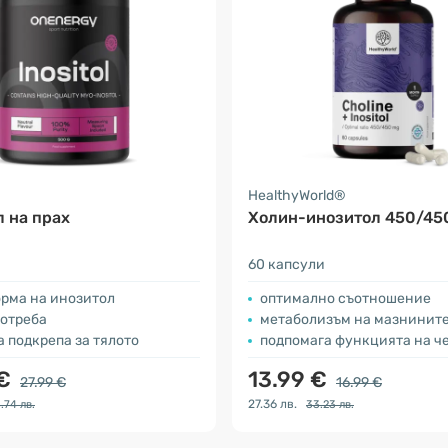
HealthyWorld®
 на прах
Холин-инозитол 450/45
60 капсули
орма на инозитол
оптимално съотношение
потреба
метаболизъм на мазнинит
 подкрепа за тялото
подпомага функцията на ч
 €
13.99 €
27.99 €
16.99 €
27.36 лв.
.74 лв.
33.23 лв.