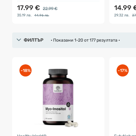
17.99 €
14.99 
22.99 €
35.19 лв.
29.32 лв.
44.96 лв.
37
ФИЛТЪР
• Показани 1-20 от 177 резултата •
-18%
-17%