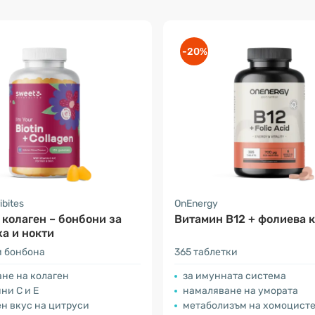
-20%
ibites
OnEnergy
 колаген – бонбони за
Витамин В12 + фолиева 
жа и нокти
и бонбона
365 таблетки
ане на колаген
за имунната система
ни C и E
намаляване на умората
н вкус на цитруси
метаболизъм на хомоцист