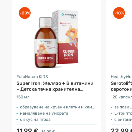
-20%
-18%
FutuNatura KIDS
HealthyWo
Super Iron: Желязо + В витамини
Serotolif
– Детска течна хранителна
серотон
добавка
150 мл
120 капсу
образуване на кръвни клетки и хемоглобин
за пови
намаляване на умората
L-триптоф
с вкус на ягода
с витам
11.99 €
22.99
14.99 €