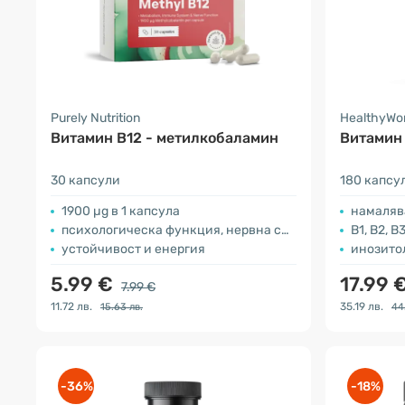
Purely Nutrition
HealthyWo
Витамин В12 - метилкобаламин
Витамин
30 капсули
180 капсу
1900 µg в 1 капсула
намаляв
психологическа функция, нервна система
B1, B2, B3
устойчивост и енергия
инозито
5.99 €
17.99 
7.99 €
11.72 лв.
35.19 лв.
15.63 лв.
44
-36%
-18%