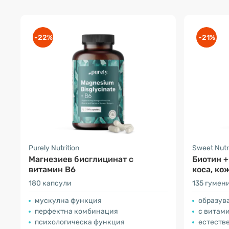
-22%
-21%
Purely Nutrition
Sweet Nutr
Магнезиев бисглицинат с
Биотин +
витамин В6
коса, ко
180 капсули
135 гумен
мускулна функция
образув
перфектна комбинация
с витами
психологическа функция
естестве