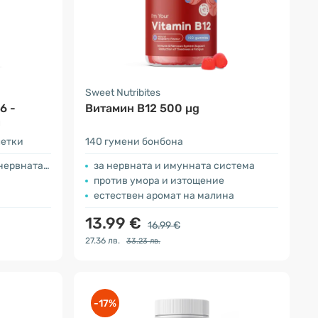
Sweet Nutribites
6 -
Витамин В12 500 µg
и
летки
140 гумени бонбона
ата система
за нервната и имунната система
против умора и изтощение
естествен аромат на малина
13.99 €
16.99 €
27.36 лв.
33.23 лв.
-17%