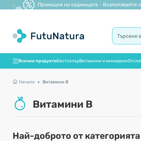
Промоция на седмицата - Възползвайте се
Всички продукти
Бестселър
Витамини и минерали
Отсла
Начало
Витамини B
Витамини B
Най-доброто от категорията