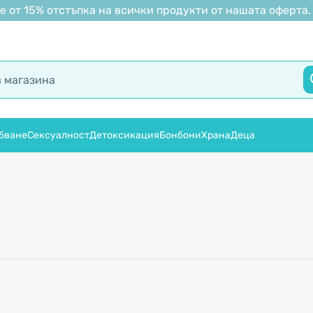
 от 15% отстъпка на всички продукти от нашата оферта.
бване
Сексуалност
Детоксикация
Бонбони
Храна
Деца