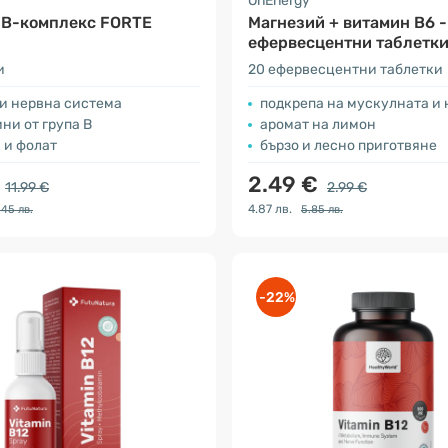
a
OnEnergy
 B-комплекс FORTE
Магнезий + витамин В6 -
ефервесцентни таблетк
и
20 ефервесцентни таблетки
 и нервна система
подкрепа на мускулната и нервн
ни от група В
аромат на лимон
 и фолат
бързo и лесно приготвяне
€
2.49 €
11.99 €
2.99 €
4.87 лв.
.45 лв.
5.85 лв.
-22%