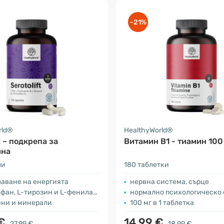
-21%
rld®
HealthyWorld®
t – подкрепа за
Витамин В1 - тиамин 100
ина
ли
180 таблетки
шаване на енергията
нервна система, сърце
ан, L-тирозин и L-фенилаланин
нормално психологическо функ
ини и минерали
100 мг в 1 таблетка
 €
14.99 €
27.99 €
18.99 €