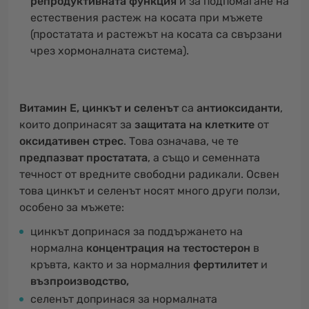
репродуктивната функция
и за подпомагане на
естествения растеж на косата при мъжете
(простатата и растежът на косата са свързани
чрез хормоналната система).
Витамин Е, цинкът и селенът
са
антиоксиданти
,
които допринасят за
защитата на клетките
от
оксидативен стрес
. Това означава, че те
предпазват простатата
, а също и семенната
течност от вредните свободни радикали. Освен
това цинкът и селенът носят много други ползи,
особено за мъжете:
цинкът допринася за поддържането на
нормална
концентрация на тестостерон
в
кръвта, както и за нормалния
фертилитет
и
възпроизводство,
селенът допринася за нормалната