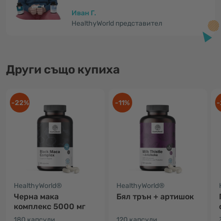
Иван Г.
HealthyWorld представител
Други също купиха
-22%
-11%
-
HealthyWorld®
HealthyWorld®
Черна мака
Бял трън + артишок
комплекс 5000 мг
180 капсули
120 капсули