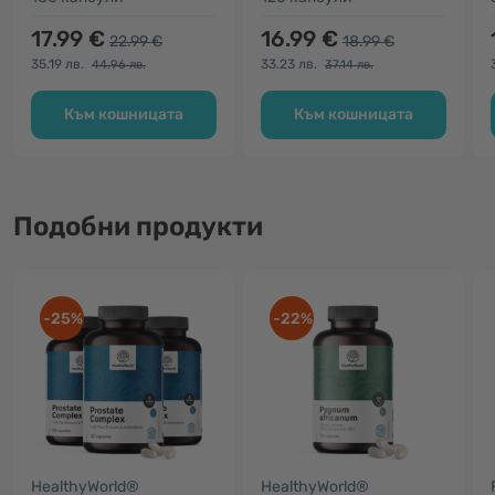
17.99 €
16.99 €
22.99 €
18.99 €
35.19 лв.
33.23 лв.
44.96 лв.
37.14 лв.
Към кошницата
Към кошницата
Подобни продукти
-25%
-22%
HealthyWorld®
HealthyWorld®