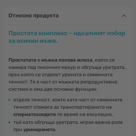
Относно продукта
Простата комплекс - идеалният избор
за всички мъже.
Простатата
е
мъжка полова жлеза
, която се
намира под пикочния мехур и обгръща уретрата,
през която се отделят урината и семенната
течност. Тя е част от мъжката репродуктивна
система и има две основни функции:
отделя течност, която като част от семенната
течност спомага за транспортирането на
сперматозоидите
по време на еякулация,
тъй като обгръща уретрата, играе важна роля
при
уринирането
.