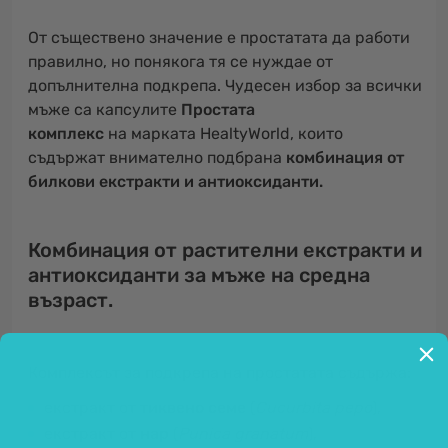
От съществено значение е простатата да работи
правилно, но понякога тя се нуждае от
допълнителна подкрепа. Чудесен избор за всички
мъже са капсулите
Простата
комплекс
на марката HealtyWorld, които
съдържат внимателно подбрана
комбинация от
билкови екстракти и антиоксиданти.
Комбинация от растителни екстракти и
антиоксиданти за мъже на средна
възраст.
Комплексът за подкрепа на простатата съдържа:
екстракт от
тиквено семе
(
Cucurbita pepo
),
екстракт от
нар
(
Punica granatum
),