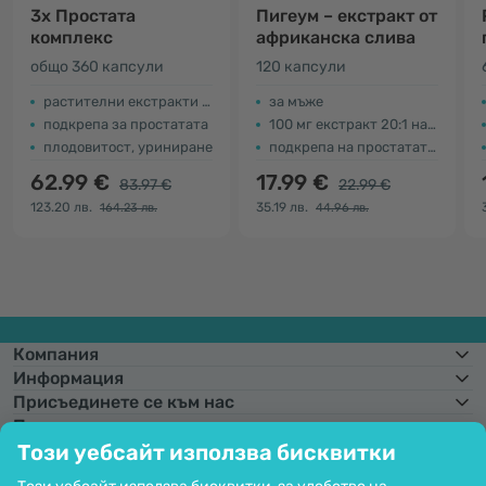
3x Простата
Пигеум – екстракт от
комплекс
африканска слива
общо 360 капсули
120 капсули
растителни екстракти + антиоксиданти
за мъже
подкрепа за простатата
100 мг екстракт 20:1 на капсула
плодовитост, уриниране
подкрепа на простатата и пикочните пътища
62.99 €
17.99 €
83.97 €
22.99 €
123.20 лв.
35.19 лв.
164.23 лв.
44.96 лв.
Компания
Информация
Присъединете се към нас
Помощ и поръчки
Този уебсайт използва бисквитки