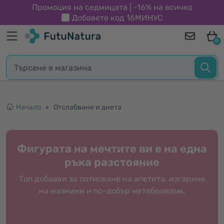
Промоция на седмицата | -16% на всичко
Добавете код
16МИНУС
0
Начало
Отслабване и диета
Фигурата на мечтите ви е на една
ръка разстояние
Топ добавки за потискане на апетита, изгаряне
на мазнини и по-добър метаболизъм.