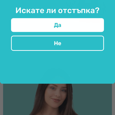
Искате ли отстъпка?
Виж повече
Да
0 калории, 0 грижи
Не
Еритритол за подслаждане без угризения на
съвестта