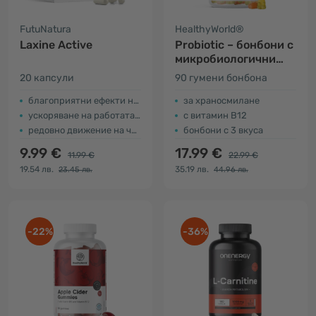
FutuNatura
HealthyWorld®
Laxine Active
Probiotic – бонбони с
микробиологични
култури
20 капсули
90 гумени бонбона
благоприятни ефекти на зърнастеца
за храносмилане
ускоряване на работата на червата
с витамин В12
редовно движение на червата
бонбони с 3 вкуса
9.99 €
17.99 €
11.99 €
22.99 €
19.54 лв.
35.19 лв.
23.45 лв.
44.96 лв.
-22%
-36%