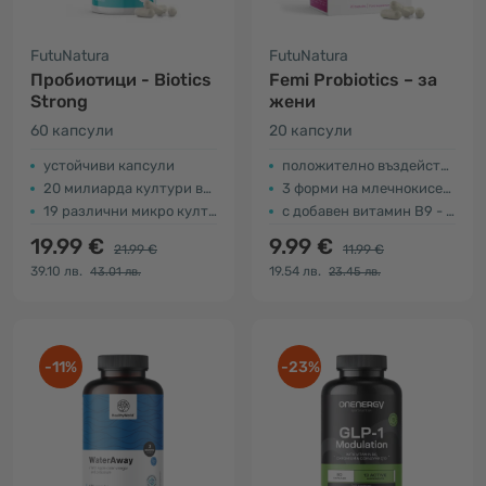
FutuNatura
FutuNatura
Пробиотици - Biotics
Femi Probiotics – за
Strong
жени
60 капсули
20 капсули
устойчиви капсули
положително въздействие върху флората
20 милиарда култури във всяка капсула
3 форми на млечнокисели бактерии
19 различни микро култури
с добавен витамин В9 - фолиева киселина
19.99 €
9.99 €
21.99 €
11.99 €
39.10 лв.
19.54 лв.
43.01 лв.
23.45 лв.
-11%
-23%