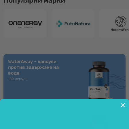
Популярни марки
WaterAway – капсули
против задържане на
вода
180 капсули
Виж повече
БИО Спирулина 500 мг
600 таблетки