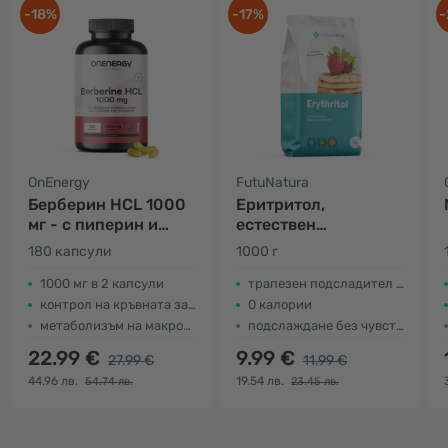
-18%
-17%
-
OnEnergy
FutuNatura
Берберин HCL 1000
Еритритол,
мг - с пиперин и
естествен
хром
подсладител
180 капсули
1000 г
1000 мг в 2 капсули
трапезен подсладител на основата на еритритол
контрол на кръвната захар
0 калории
метаболизъм на макронутриентите
подслаждане без чувство за вина
22.99 €
9.99 €
27.99 €
11.99 €
44.96 лв.
19.54 лв.
54.74 лв.
23.45 лв.