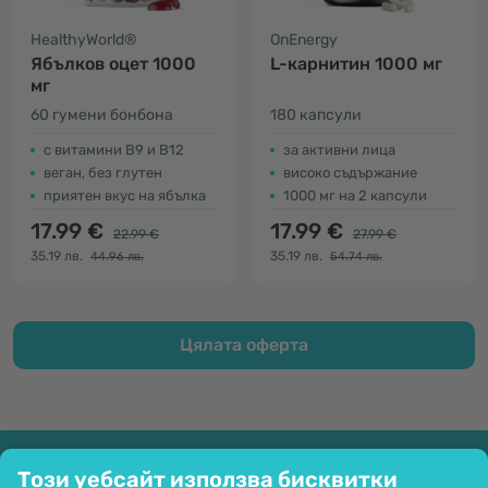
HealthyWorld®
OnEnergy
Ябълков оцет 1000
L-карнитин 1000 мг
мг
60 гумени бонбона
180 капсули
с витамини В9 и В12
за активни лица
веган, без глутен
високо съдържание
приятен вкус на ябълка
1000 мг на 2 капсули
17.99 €
17.99 €
22.99 €
27.99 €
35.19 лв.
35.19 лв.
44.96 лв.
54.74 лв.
Цялата оферта
Компания
Този уебсайт използва бисквитки