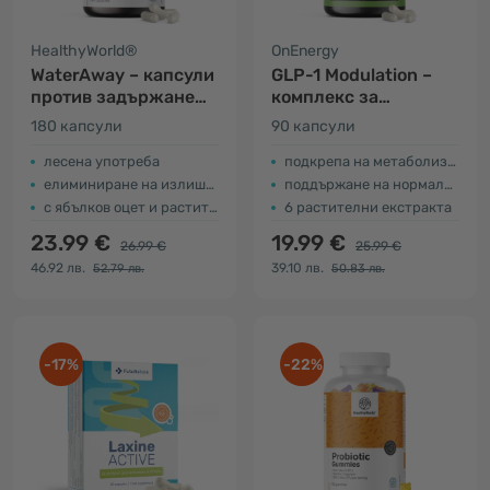
HealthyWorld®
OnEnergy
WaterAway – капсули
GLP-1 Modulation –
против задържане
комплекс за
на вода
подпомагане на
180 капсули
90 капсули
метаболизма
лесена употреба
подкрепа на метаболизма на макронутриентите
елиминиране на излишната вода от организма
поддържане на нормални нива на глюкоза в кръвта
с ябълков оцет и растителни екстракти
6 растителни екстракта
23.99 €
19.99 €
26.99 €
25.99 €
46.92 лв.
39.10 лв.
52.79 лв.
50.83 лв.
-17%
-22%