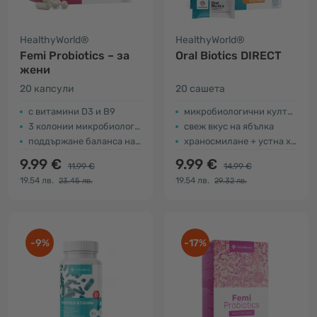
HealthyWorld®
HealthyWorld®
Femi Probiotics – за
Oral Biotics DIRECT
жени
20 капсули
20 сашета
с витамини D3 и B9
микробиологични култури и инулин
3 колонии микробиологични култури
свеж вкус на ябълка
поддържане баланса на флората
храносмилане + устна хигиена + свеж дъх
9.99 €
9.99 €
11.99 €
14.99 €
19.54 лв.
19.54 лв.
23.45 лв.
29.32 лв.
-9%
-17%