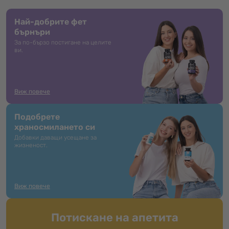
Най-добрите фет
бърнъри
За по-бързо постигане на целите
ви.
Виж повече
Подобрете
храносмилането си
Добавки даващи усещане за
жизненост.
Виж повече
Потискане на апетита