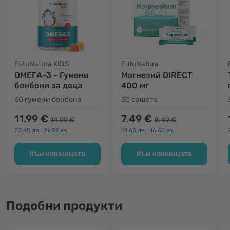
FutuNatura KIDS
FutuNatura
ОМЕГА-3 - Гумени
Магнезий DIRECT
бонбони за деца
400 мг
60 гумени бонбона
30 сашета
11.99 €
7.49 €
14.99 €
8.49 €
23.45 лв.
14.65 лв.
29.32 лв.
16.60 лв.
Към кошницата
Към кошницата
Подобни продукти