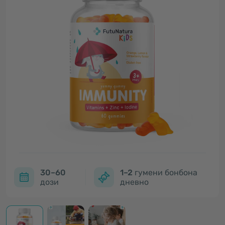
30–60
1–2
гумени бонбона
дози
дневно