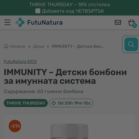
THRIVE THURSDAY – 18% отстъпка
Добавете код
ЧЕТВЪРТЪК
0
Начало
Деца
IMMUNITY – Детски бонбони за имунната система
FutuNatura KIDS
IMMUNITY – Детски бонбони
за имунната система
Съдържание: 60 гумени бонбона
THRIVE THURSDAY
0d 20h 19m 14s
-21%