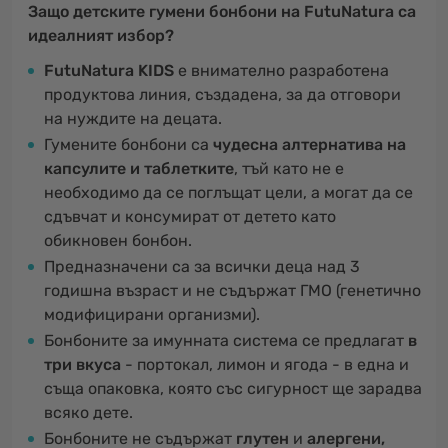
Защо детските гумени бонбони на FutuNatura са
идеалният избор?
FutuNatura KIDS
е внимателно разработена
продуктова линия, създадена, за да отговори
на нуждите на децата.
Гумените бонбони са
чудесна алтернатива на
капсулите и таблетките
, тъй като не е
необходимо да се поглъщат цели, а могат да се
сдъвчат и консумират от детето като
обикновен бонбон.
Предназначени са за всички деца над 3
годишна възраст и не съдържат ГМО (генетично
модифицирани организми).
Бонбоните за имунната система се предлагат
в
три вкуса
- портокал, лимон и ягода - в една и
съща опаковка, която със сигурност ще зарадва
всяко дете.
Бонбоните не съдържат
глутен
и
алергени,