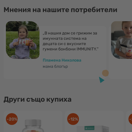
Мнения на нашите потребители
„В нашия дом се грижим за
имунната система на
децата си с вкусните
гумени бонбони IMMUNITY."
Пламена Николова
мама блогър
Други също купиха
-20%
-12%
-