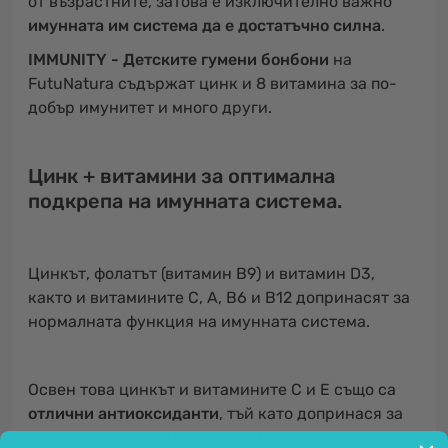
от възрастните, затова е изключително важно
имунната им система да е достатъчно силна
.
IMMUNITY - Детските гумени бонбони
на
FutuNatura съдържат цинк и 8 витамина за по-
добър имунитет и много други.
Цинк + витамини за оптимална
подкрепа на имунната система.
Цинкът, фолатът (витамин В9) и витамин D3,
както и витамините С, А, В6 и В12 допринасят за
нормалната функция на имунната система.
Освен това цинкът и витамините С и Е също са
отлични антиоксиданти
, тъй като допринася за
защитата на клетките от
оксидативен стрес
,