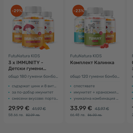
-29%
-23%
FutuNatura KIDS
FutuNatura KIDS
3 x IMMUNITY -
Комплект Калинка
Детски гумени
мечета за имунната
общо 180 гумени бонбона
общо 120 гумени бонбона
система
съдържат цинк и 8 витамина
спестявате
за по-добър имунитет
имунитет + храносмилане + кости
смесени вкусове: портокал, лимон и ягода
уникална комбинация за деца
29.99 €
33.99 €
41.97 €
43.97 €
58.66 лв.
66.48 лв.
82.09 лв.
86.00 лв.