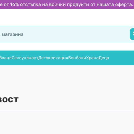
 от 16% отстъпка на всички продукти от нашата оферта.
бване
Сексуалност
Детоксикация
Бонбони
Храна
Деца
вост