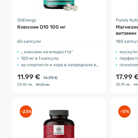
OnEnergy
Purely Nutr
Коензим Q10 100 мг
Магнезие
витамин
60 капсули
180 капсу
„ коензим на младостта“
мускулн
100 мг в 1 капсула
перфект
за спортисти и хора в напреднала възраст
психоло
11.99 €
17.99 
14.99 €
23.45 лв.
35.19 лв.
29.32 лв.
44
-23%
-17%