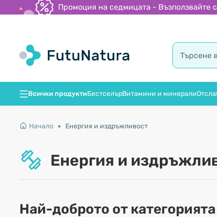
Промоция на седмицата - Възползвайте се
Всички продукти
Бестселър
Витамини и минерали
Отсла
Начало
Енергия и издръжливост
Енергия и издръжли
Най-доброто от категорията