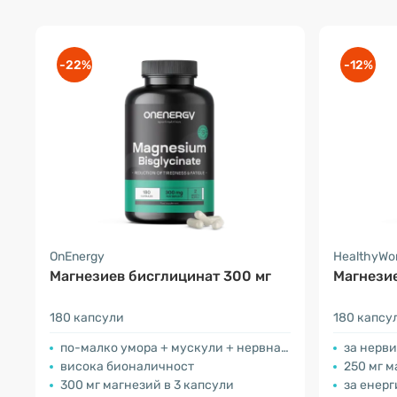
-22%
-12%
OnEnergy
HealthyWo
Магнезиев бисглицинат 300 мг
Магнезие
180 капсули
180 капсу
по-малко умора + мускули + нервна система
за нерви
висока бионаличност
250 мг м
300 мг магнезий в 3 капсули
за енер