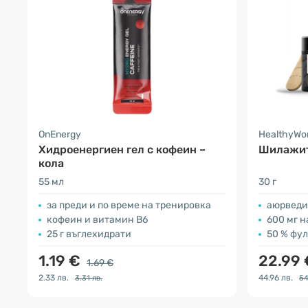
OnEnergy
HealthyWo
Хидроенергиен гел с кофеин –
Шилажит
кола
55 мл
30 г
за преди и по време на тренировка
аюрведи
кофеин и витамин В6
600 мг н
25 г въглехидрати
50 % фу
1.19 €
22.99
1.69 €
2.33 лв.
44.96 лв.
3.31 лв.
54