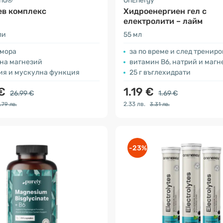
rld®
OnEnergy
ев комплекс
Хидроенергиен гел с
електролити – лайм
ли
55 мл
умора
за по време и след тренир
 на магнезий
витамин B6, натрий и магн
гия и мускулна функция
25 г въглехидрати
 €
1.19 €
26.99 €
1.69 €
2.33 лв.
.79 лв.
3.31 лв.
-23%