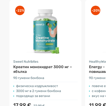
-22%
-20%
Sweet Nutribites
HealthyWo
Креатин монохидрат 3000 мг –
Energy -
ябълка
повишава
90 гумени бонбона
90 гумени
физическа издръжливост
повече е
3000 мг в 2 гумени бонбона
с кофеин
подходящо за вегани
вкус на
17.99 €
11.99 
22.99 €