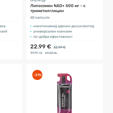
OnEnergy
Липозомен NAD+ 500 мг - с
триметилглицин
60 капсули
овка
никотинамид аденин динуклеотид
езий
универсален коензим
по-добра ефективност
22.99 €
32.99 €
44.96 лв.
64.52 лв.
-31%