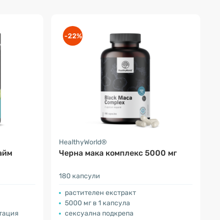
-22%
HealthyWorld®
айм
Черна мака комплекс 5000 мг
180 капсули
растителен екстракт
5000 мг в 1 капсула
атация
сексуална подкрепа