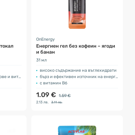
OnEnergy
ртокал
Енергиен гел без кофеин – ягоди
и банан
31 мл
високо съдържание на въглехидрати
 витамин В6
бърз и ефективен източник на енергия
с витамин B6
1.09 €
1.59 €
2.13 лв.
3.11 лв.