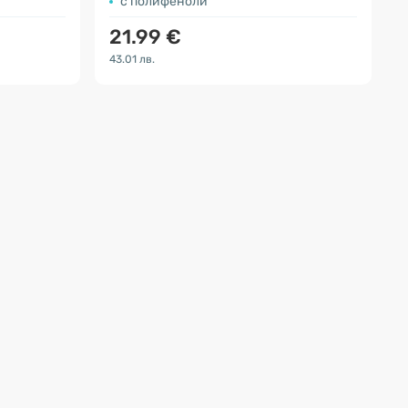
с полифеноли
21.99 €
43.01 лв.