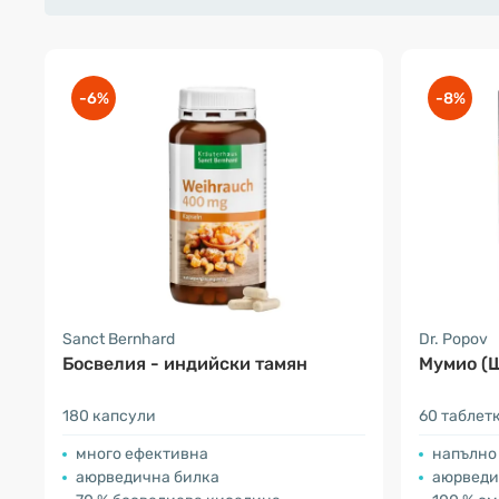
-6%
-8%
Sanct Bernhard
Dr. Popov
Босвелия - индийски тамян
Мумио (
180 капсули
60 таблет
много ефективна
напълно
аюрведична билка
аюрведи