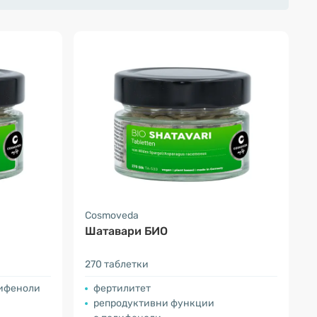
Cosmoveda
Шатавари БИО
270 таблетки
лифеноли
фертилитет
репродуктивни функции