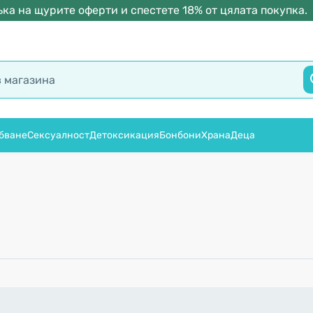
ка на щурите оферти и спестете 18% от цялата покупка.
бване
Сексуалност
Детоксикация
Бонбони
Храна
Деца