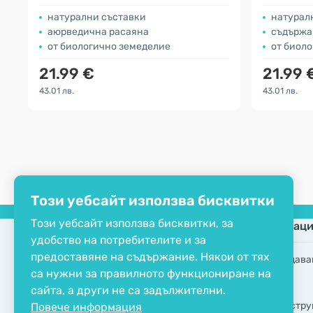
натурални съставки
натурал
аюрведична расаяна
съдържа
от биологично земеделие
от биол
21.99 €
21.99 
43.01 лв.
43.01 лв.
Този уебсайт използва бисквитки
Този уебсайт използва бисквитки, за
Компания
Информаци
удобство на потребителите и за
предоставяне на съдържание. Някои от тях
ЕКО сертификат
Често задава
са нужни за правилното функциониране на
Свържете се с нас
Марки
сайта, а други не са задължителни.
За компанията
GDPR инстру
Повече информация