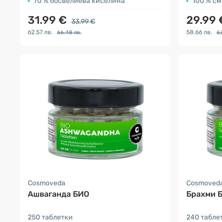
70 % босвелиева киселина
100 % см
31.99 €
29.99
33.99 €
62.57 лв.
58.66 лв.
66.48 лв.
63
Cosmoveda
Cosmoved
Ашваганда БИО
Брахми 
250 таблетки
240 табле