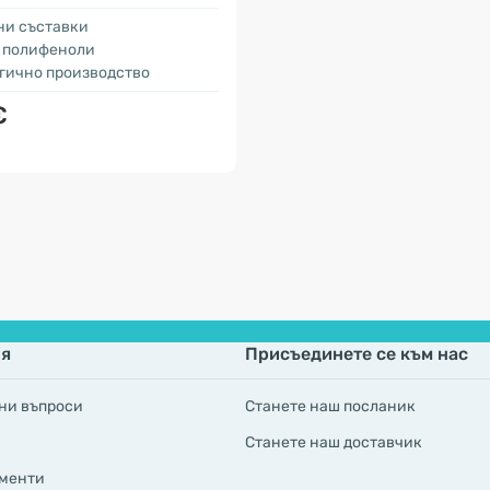
ни съставки
 полифеноли
огично производство
€
я
Присъединете се към нас
ни въпроси
Станете наш посланик
Станете наш доставчик
менти