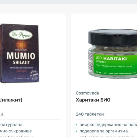
Cosmoveda
Шилажит)
Харитаки БИО
ки
240 таблетки
 натурална
високо съдържание на по
чно съкровище
подкрепа за организма