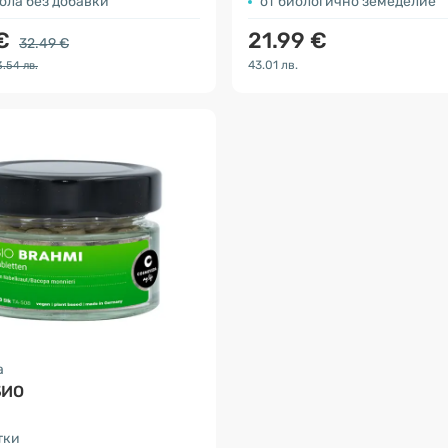
ола без добавки
от биологично земеделие
 €
21.99 €
32.49 €
43.01 лв.
.54 лв.
a
БИО
тки