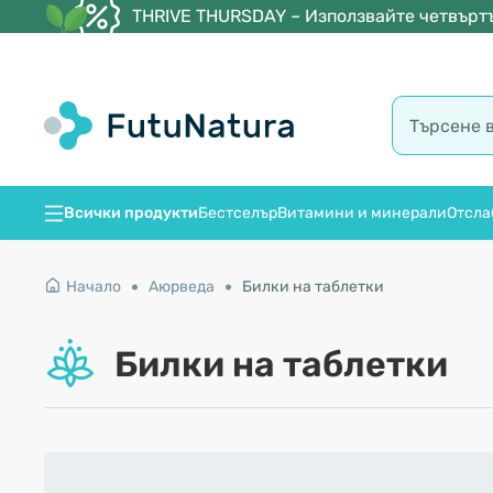
THRIVE THURSDAY – Използвайте четвъртъ
Всички продукти
Бестселър
Витамини и минерали
Отсла
Начало
Аюрведа
Билки на таблетки
Билки на таблетки