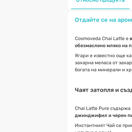
Относно продукта
Отдайте се на аром
Cosmoveda Chai Latte е
обезмаслено мляко на пр
Ягари е известно още к
захарна меласа от захар
богата на минерали и х
Чаят затопля и съз
Chai Latte Pure съдърж
джинджифил и черен п
Инстантният Чай се при