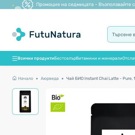
Промоция на седмицата - Възползвайте се
Всички продукти
Бестселър
Витамини и минерали
Отсла
Начало
Аюрведа
Чай БИО Instant Chai Latte - Pure, 