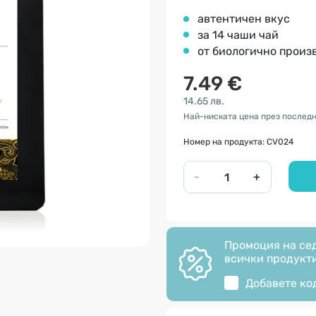
автентичен вкус
за 14 чаши чай
от биологично произ
7.49 €
14.65 лв.
Най-ниската цена през последни
Номер на продукта: CV024
-
+
Промоция на сед
всички продукти
Добавете ко