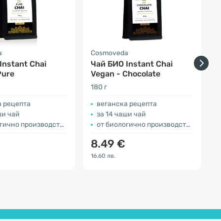
a
Cosmoveda
Instant Chai
Чай БИО Instant Chai
Pure
Vegan - Chocolate
180 г
2
а рецепта
веганска рецепта
ши чай
за 14 чаши чай
гично производство
от биологично производство
8.49 €
16.60 лв.
1