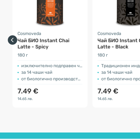
Cosmoveda
Cosmoveda
Чай БИО Instant Chai
Чай БИО Instant 
Latte - Spicy
Latte - Black
180 г
180 г
изключително подправен чай
Традиционен инд
за 14 чаши чай
за 14 чаши чай
от биологично производство
от биологично про
7.49 €
7.49 €
14.65 лв.
14.65 лв.