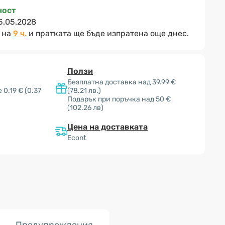
ност
5.05.2028
 на
9 ч.
и пратката ще бъде изпратена още днес.
Ползи
Безплатна доставка над 39.99 €
 0.19 €
(0.37
(78.21 лв.)
Подарък при поръчка над 50 €
(102.26 лв)
Цена на доставката
Econt