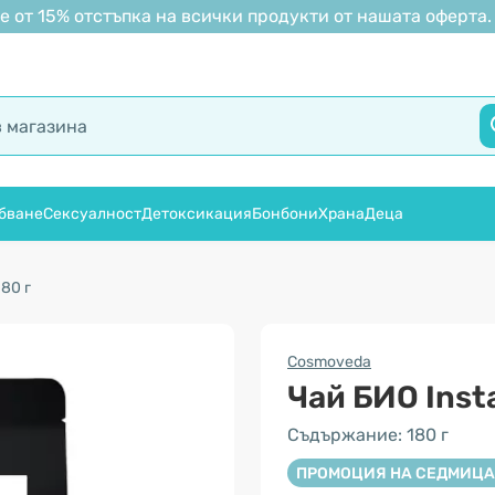
 от 15% отстъпка на всички продукти от нашата оферта.
бване
Сексуалност
Детоксикация
Бонбони
Храна
Деца
180 г
Cosmoveda
Чай БИО Insta
Съдържание: 180 г
ПРОМОЦИЯ НА СЕДМИЦА