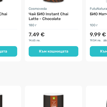
Cosmoveda
FutuNatur
Chai
Чай БИО Instant Chai
БИО Матч
Latte - Chocolate
180 г
100 г
7.49 €
9.99 €
14.65 лв.
19.54 лв.
23
цата
Към кошницата
Към