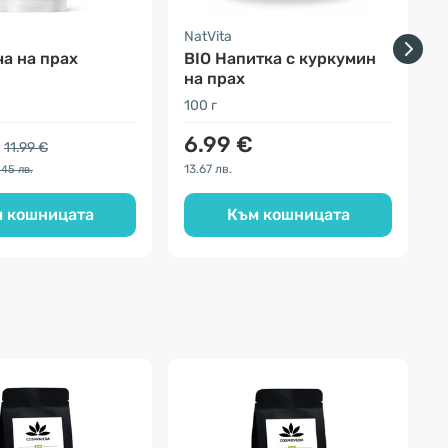
a
NatVita
F
а на прах
BIO Напитка с куркумин
на прах
100 г
3
6.99 €
11.99 €
13.67 лв.
1
.45 лв.
 кошницата
Към кошницата