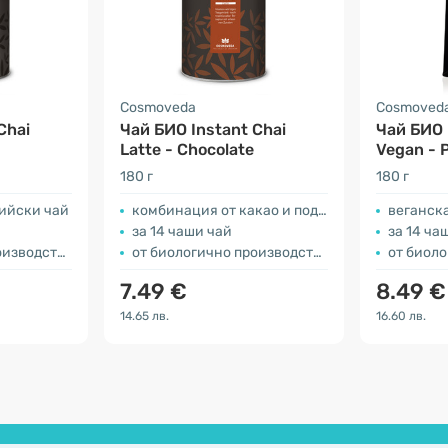
Cosmoveda
Cosmoved
Chai
Чай БИО Instant Chai
Чай БИО 
Latte - Chocolate
Vegan - 
180 г
180 г
ийски чай
комбинация от какао и подправки
веганск
за 14 чаши чай
за 14 ча
изводство
от биологично производство
от биоло
7.49 €
8.49 €
14.65 лв.
16.60 лв.