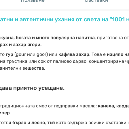
Ползване
Съставки
атни и автентични ухания от света на "1001 
вкусна, богата и много популярна напитка
, приготвена о
ах и захар ягери.
ато
гур
(gour или goor) или
кафява захар
. Това е
изцяло н
на тръстика или сок от палмово дърво, концентрирана ч
ранителни вещества.
дава приятно усещане.
а традиционната смес от подправки масала:
канела, кард
ипер
.
готвя
бързо и лесно
, тъй като съдържа всички съставки 