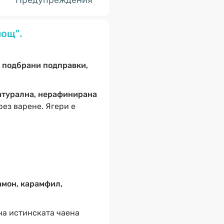
Предупреждения
нощ".
т
подбрани подправки,
атурална, нерафинирана
рез варене. Ягери е
амон, карамфил,
на истинската чаена