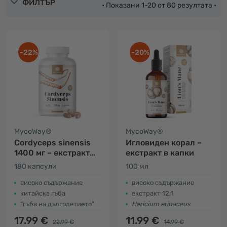
ФИЛТЪР
• Показани 1-20 от 80 резултата •
-22%
-20%
MycoWay®
MycoWay®
Cordyceps sinensis
Игловиден корал –
1400 мг – екстракт
екстракт в капки
10:1
180 капсули
100 мл
високо съдържание
високо съдържание
китайска гъба
екстракт 12:1
“гъба на дълголетието”
Hericium erinaceus
17.99 €
11.99 €
22.99 €
14.99 €