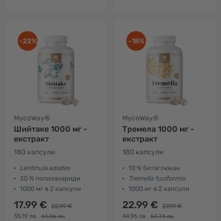
-22%
-18%
MycoWay®
MycoWay®
Шийтаке 1000 мг -
Тремела 1000 мг -
екстракт
екстракт
180 капсули
180 капсули
Lentinula edodes
10 % бетаглюкан
30 % полизахариди
Tremella fuciformis
1000 мг в 2 капсули
1000 мг в 2 капсули
17.99 €
22.99 €
22.99 €
27.99 €
35.19 лв.
44.96 лв.
44.96 лв.
54.74 лв.