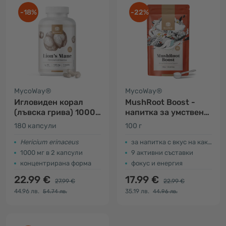
-18%
-22%
MycoWay®
MycoWay®
Игловиден корал
MushRoot Boost -
(лъвска грива) 1000
напитка за умствена
мг – 5:1 екстракт
ефективност
180 капсули
100 г
Hericium erinaceus
за напитка с вкус на какао
1000 мг в 2 капсули
9 активни съставки
концентрирана форма
фокус и енергия
22.99 €
17.99 €
27.99 €
22.99 €
44.96 лв.
35.19 лв.
54.74 лв.
44.96 лв.