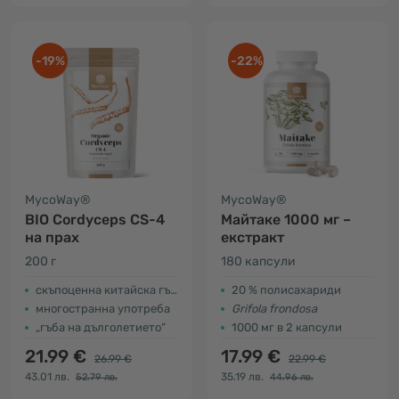
-19%
-22%
MycoWay®
MycoWay®
BIO Cordyceps CS-4
Майтаке 1000 мг –
на прах
екстракт
200 г
180 капсули
скъпоценна китайска гъба
20 % полисахариди
многостранна употреба
Grifola frondosa
„гъба на дълголетието“
1000 мг в 2 капсули
21.99 €
17.99 €
26.99 €
22.99 €
43.01 лв.
35.19 лв.
52.79 лв.
44.96 лв.