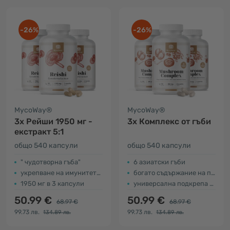
-26%
-26%
MycoWay®
MycoWay®
3x Рейши 1950 мг -
3x Комплекс от гъби
екстракт 5:1
общо 540 капсули
общо 540 капсули
" чудотворна гъба"
6 азиатски гъби
укрепване на имунитета и кръвообращението
богато съдържание на полизахариди
1950 мг в 3 капсули
универсална подкрепа за тялото
50.99 €
50.99 €
68.97 €
68.97 €
99.73 лв.
99.73 лв.
134.89 лв.
134.89 лв.