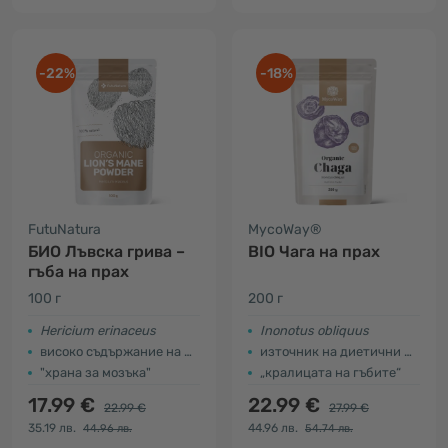
-22%
-18%
FutuNatura
MycoWay®
БИО Лъвска грива –
BIO Чага на прах
гъба на прах
100 г
200 г
Hericium erinaceus
Inonotus obliquus
високо съдържание на фибри и белтъчини
източник на диетични фибри
"храна за мозъка"
„кралицата на гъбите“
17.99 €
22.99 €
22.99 €
27.99 €
35.19 лв.
44.96 лв.
44.96 лв.
54.74 лв.