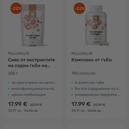
-22%
-22%
MycoWay®
MycoWay®
Смес от екстрактите
Комплекс от гъби
на седем гъби на
прах
250 г
180 капсули
за приготвяне на напитка или чай
6 азиатски гъби
многофункционална подкрепа за организма
богато съдържание на полизахариди
ценна комбинация
универсална подкрепа за тялото
17.99 €
17.99 €
22.99 €
22.99 €
35.19 лв.
35.19 лв.
44.96 лв.
44.96 лв.