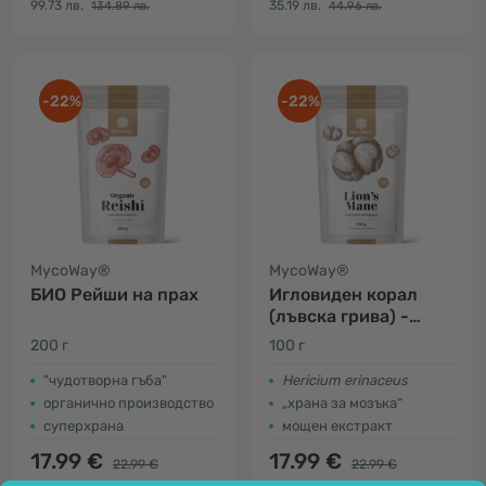
99.73 лв.
35.19 лв.
134.89 лв.
44.96 лв.
-22%
-22%
MycoWay®
MycoWay®
БИО Рейши на прах
Игловиден корал
(лъвска грива) -
екстракт 12:1
200 г
100 г
"чудотворна гъба"
Hericium erinaceus
органично производство
„храна за мозъка“
суперхрана
мощен екстракт
17.99 €
17.99 €
22.99 €
22.99 €