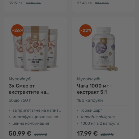
35.19 лв.
23.45 лв.
44.96 лв.
29.32 лв.
-26%
-22%
MycoWay®
MycoWay®
3x Смес от
Чага 1000 мг –
екстрактите на
екстракт 5:1
седем гъби на прах
общо 750 г
180 капсули
за приготвяне на напитка или чай
„божи дар“
многофункционална подкрепа за организма
Inonotus obliquus
ценна комбинация
1000 мг в 2 капсули
50.99 €
17.99 €
68.97 €
22.99 €