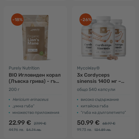
-18%
-26%
Purely Nutrition
MycoWay®
BIO Игловиден корал
3x Cordyceps
(Лъвска грива) - гъба
sinensis 1400 мг –
на прах
екстракт 10:1
200 г
общо 540 капсули
Hericium erinaceus
високо съдържание
„умна гъба“
китайска гъба
множество приложения
“гъба на дълголетието”
22.99 €
50.99 €
27.99 €
68.97 €
44.96 лв.
99.73 лв.
54.74 лв.
134.89 лв.