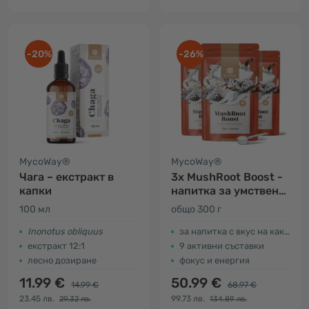
-20%
-26%
MycoWay®
MycoWay®
Чага – екстракт в
3x MushRoot Boost -
капки
напитка за умствена
ефективност
100 мл
общо 300 г
Inonotus obliquus
за напитка с вкус на какао
екстракт 12:1
9 активни съставки
лесно дозиране
фокус и енергия
11.99 €
50.99 €
14.99 €
68.97 €
23.45 лв.
99.73 лв.
29.32 лв.
134.89 лв.