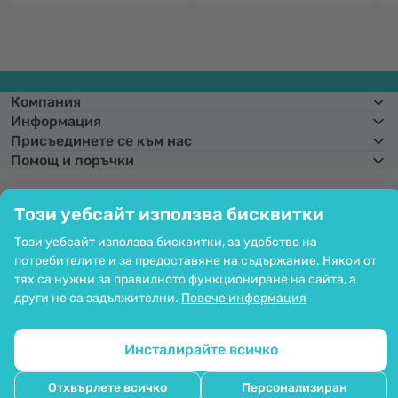
Компания
Информация
Присъединете се към нас
Помощ и поръчки
Този уебсайт използва бисквитки
Фиксиран курс на конвертиране:
1 € =
1,95583 лв.
Възможност за
Този уебсайт използва бисквитки, за удобство на
плащане с карта. Гарантирана защита на личните данни чрез SSL
криптиране.
потребителите и за предоставяне на съдържание. Някои от
Copyright © 2012 - 2026   |   Be Healthy Group d.o.o.
тях са нужни за правилното функциониране на сайта, а
Карта на сайта
Използване на бисквитките
други не са задължителни.
Повече информация
Настройки на бисквитките
Инсталирайте всичко
Отхвърлете всичко
Персонализиран