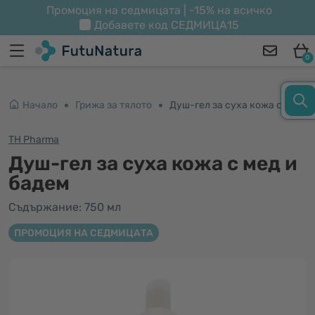
Промоция на седмицата | -15% на всичко
Добавете код
СЕДМИЦА15
0
Начало
Грижа за тялото
Душ-гел за суха кожа с мед и бадем
TH Pharma
Душ-гел за суха кожа с мед и
бадем
Съдържание: 750 мл
ПРОМОЦИЯ НА СЕДМИЦАТА