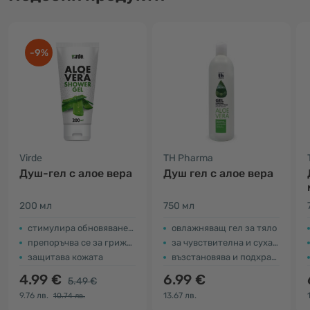
-9%
Virde
TH Pharma
Душ-гел с алое вера
Душ гел с алое вера
200 мл
750 мл
стимулира обновяването на кожата
овлажняващ гел за тяло
препоръчва се за грижа за чувствителна кожа
за чувствителна и суха кожа
защитава кожата
възстановява и подхранва
4.99 €
6.99 €
5.49 €
9.76 лв.
13.67 лв.
10.74 лв.