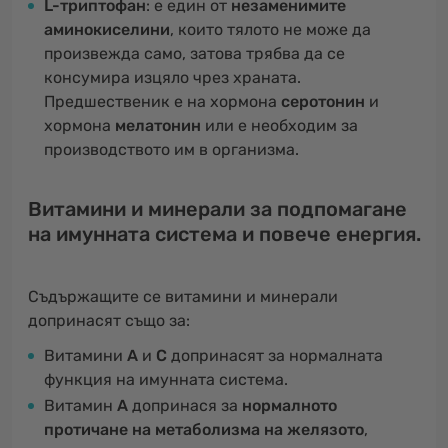
L-триптофан
: е един от
незаменимите
аминокиселини
, които тялото не може да
произвежда само, затова трябва да се
консумира изцяло чрез храната.
Предшественик е на хормона
серотонин
и
хормона
мелатонин
или е необходим за
производството им в организма.
Витамини и минерали за подпомагане
на имунната система и повече енергия.
Съдържащите се витамини и минерали
допринасят също за:
Витамини
A
и
C
допринасят за нормалната
функция на имунната система.
Витамин
A
допринася за
нормалното
протичане на метаболизма на желязото
,