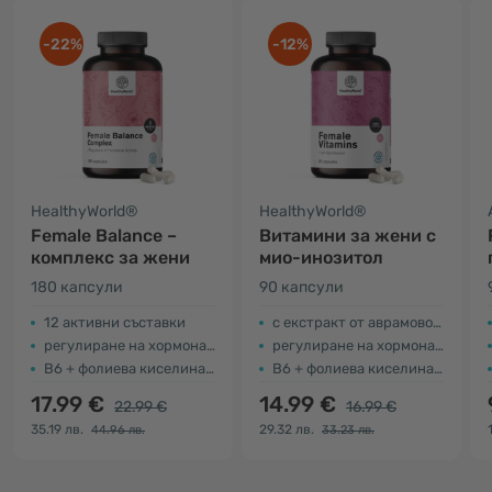
-22%
-12%
HealthyWorld®
HealthyWorld®
Female Balance –
Витамини за жени с
комплекс за жени
мио-инозитол
180 капсули
90 капсули
12 активни съставки
с екстракт от аврамово дърво
регулиране на хормоналната функция
регулиране на хормоналната дейност
B6 + фолиева киселина + цинк
В6 + фолиева киселина + цинк
17.99 €
14.99 €
22.99 €
16.99 €
35.19 лв.
29.32 лв.
44.96 лв.
33.23 лв.