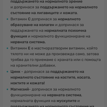
поддържането на нормалното зрение
и допринася за
поддържането на нормалното
състояние на лигавиците
и
кожата
.
Витамин
C
допринася за
нормалното
образуване на колаген
и допринася за
поддържането на
нормалната психична
функция
и нормалното функциониране на
нервната система.
Витамин
E
е мастноразтворим витамин, който
тялото ни не може да произвежда само, затова
трябва да го приемаме с храната или с помощта
на хранителни добавки.
Цинк
- допринася за
поддържането на
нормалното състояние на костите
, косата,
ноктите и кожата!
Магнезий
- допринася за нормалното
функциониране на
нервната система
,
нормалната функция на
мускулите
и
поддържането на нормалното състояние на