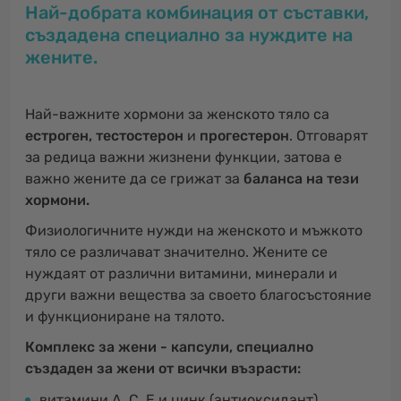
Най-добрата комбинация от съставки,
създадена специално за нуждите на
жените.
Най-важните хормони за женското тяло са
естроген, тестостерон
и
прогестерон
. Отговарят
за редица важни жизнени функции, затова е
важно жените да се грижат за
баланса на тези
хормони.
Физиологичните нужди на женското и мъжкото
тяло се различават значително. Жените се
нуждаят от различни витамини, минерали и
други важни вещества за своето благосъстояние
и функциониране на тялото.
Комплекс за жени - капсули, специално
създаден за жени от всички възрасти:
витамини A, C, E и цинк (антиоксидант)