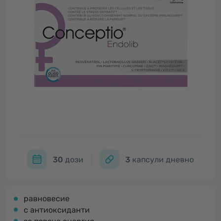
30
дози
3
капсули дневно
равновесие
с антиоксиданти