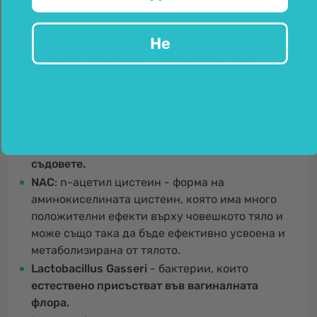
ресвератрол
. Ресвератролът влияе върху
сърдечно-съдовата система.
Не
Екстракт от корени на
куркума
, които са
богати на
куркумин
- основната активна
съставка на куркумата.
Екстракт от
борова кора
-
Бор
(
Pinus pinaster
) е
иглолистно дърво, разпространено по целия
свят. Боровата кора
подпомага доброто
кръвообращение
и
защитава стените на
съдовете.
NAC
: n-ацетил цистеин - форма на
аминокиселината цистеин, която има много
положителни ефекти върху човешкото тяло и
може също така да бъде ефективно усвоена и
метаболизирана от тялото.
Lactobacillus Gasseri
- бактерии, които
естествено присъстват във вагиналната
флора.