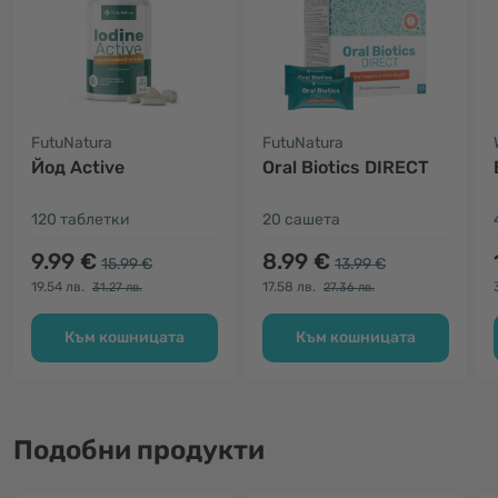
FutuNatura
FutuNatura
Йод Active
Oral Biotics DIRECT
120 таблетки
20 сашета
9.99 €
8.99 €
15.99 €
13.99 €
19.54 лв.
17.58 лв.
31.27 лв.
27.36 лв.
Към кошницата
Към кошницата
Подобни продукти