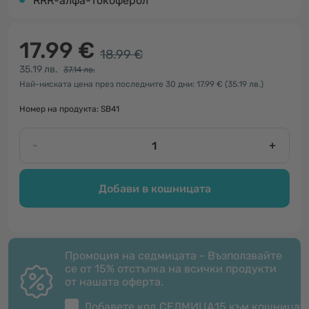
RRR-алфа-токоферол
17.99 €
18.99 €
35.19 лв.
37.14 лв.
Най-ниската цена през последните 30 дни: 17.99 €
(35.19 лв.)
Номер на продукта: SB41
-
+
Добави в кошницата
Промоция на седмицата - Възползвайте
се от 15% отстъпка на всички продукти
от нашата оферта.
Добавете код
СЕДМИЦА15
към кошницат