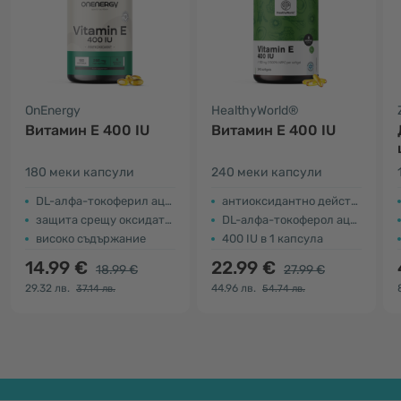
OnEnergy
HealthyWorld®
Витамин Е 400 IU
Витамин Е 400 IU
180 меки капсули
240 меки капсули
DL-алфа-токоферил ацетат
антиоксидантно действие
защита срещу оксидативен стрес
DL-алфа-токоферол ацетат
високо съдържание
400 IU в 1 капсула
14.99 €
22.99 €
18.99 €
27.99 €
29.32 лв.
44.96 лв.
37.14 лв.
54.74 лв.