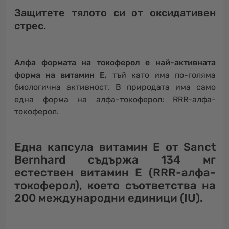
Защитете тялото си от оксидативен
стрес.
Алфа формата на токоферол е най-активната
форма на витамин Е,
тъй като има по-голяма
биологична активност. В природата има само
една форма на алфа-токоферол: RRR-алфа-
токоферол.
Една капсула витамин Е от Sanct
Bernhard съдържа 134 мг
естествен витамин Е (RRR-алфа-
токоферол), което съответства на
200 международни единици (IU).