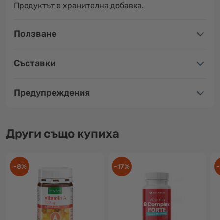
Продуктът е хранителна добавка.
Ползване
Съставки
Предупреждения
Други също купиха
-8%
-17%
-