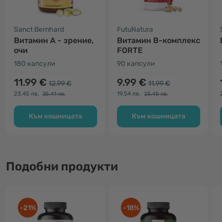
Sanct Bernhard
FutuNatura
Витамин А - зрение,
Витамин B-комплекс
очи
FORTE
180 капсули
90 капсули
11.99 €
9.99 €
12.99 €
11.99 €
23.45 лв.
19.54 лв.
25.41 лв.
23.45 лв.
Към кошницата
Към кошницата
Подобни продукти
-21%
-18%