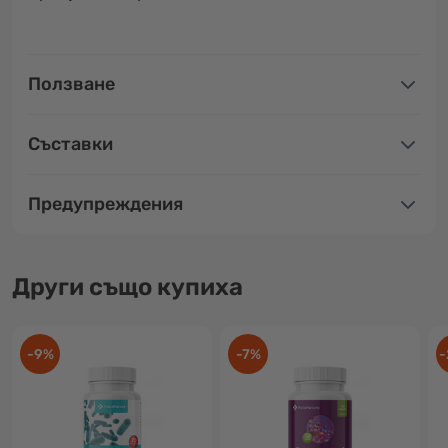
Ползване
Съставки
Предупреждения
Други също купиха
-9%
-7%
-