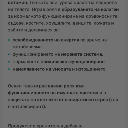
витамин
, тъй като осигурява цялостна подкрепа
на тялото. Играе роля в
образуването на колаген
за нормалното функциониране на кръвоносните
съдове, костите, хрущялите, венците, кожата и
зъбите и допринася за:
освобождаването на енергия
по време на
метаболизма,
функционирането на
нервната система
,
нормалното
психическо функциониране
,
намаляването на умората
и изтощението.
Освен това играе
важна роля във
функционирането на имунната система
и в
защитата на клетките от оксидативен стрес
(той
е антиоксидант).
Продуктът е хранителна добавка.