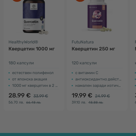
HealthyWorld®
FutuNatura
Кверцетин 1000 мг
Кверцетин 250 мг
180 капсули
120 капсули
естествен полифенол
с витамин С
от японска акация
антиоксидантно действие
1000 мг кверцетин в 2 капсули
намален заради изтичане на срока на годност
28.99 €
19.99 €
33.99 €
24.99 €
56.70 лв.
39.10 лв.
66.48 лв.
48.88 лв.