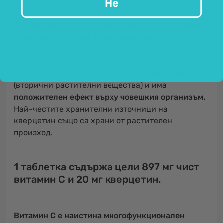
Не
За оптималната ефективност витамин
С се комбинира с кверцетин.
Кверцетинът
принадлежи към
полифенолите
(вторични растителни вещества) и има
положителен ефект върху човешкия организъм.
Най-честите хранителни източници на
кверцетин също са храни от растителен
произход.
1 таблетка съдържа цели 897 мг чист
витамин С и 20 мг кверцетин.
Витамин С е наистина многофункционален