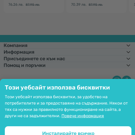
76.26 лв.
70.39 лв.
87.95 лв.
87.95 лв.
Компания
Информация
Присъединете се към нас
Помощ и поръчки
Този уебсайт използва бисквитки
Фиксиран курс на конвертиране:
1 € =
1,95583 лв.
Възможност за
плащане с карта. Гарантирана защита на личните данни чрез SSL
Този уебсайт използва бисквитки, за удобство на
криптиране.
потребителите и за предоставяне на съдържание. Някои от
Copyright © 2012 - 2026   |   Be Healthy Group d.o.o.
Карта на сайта
Използване на бисквитките
тях са нужни за правилното функциониране на сайта, а
Настройки на бисквитките
други не са задължителни.
Повече информация
Инсталирайте всичко