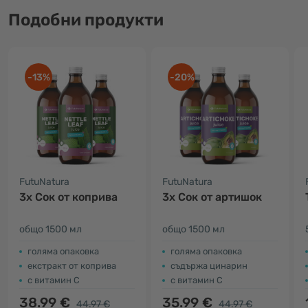
Подобни продукти
-13%
-20%
FutuNatura
FutuNatura
3x Сок от коприва
3x Cок от артишок
общо 1500 мл
общо 1500 мл
голяма опаковка
голяма опаковка
екстракт от коприва
съдържа цинарин
с витамин С
с витамин С
38.99 €
35.99 €
44.97 €
44.97 €