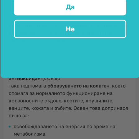
организъм витамин С.
Да
Съдържащият се витамин С спомага за
Не
нормалното функционирането на
имунната система.
Витамин С спомага за
предпазването на
клетките
от оксидативен стрес (т.нар.
антиоксидант
). Също
така подпомага
образуването на колаген
, което
спомага за нормалното функциониране на
кръвоносните съдове, костите, хрущялите,
венците, кожата и зъбите. Освен това допринася
също за:
освобождаването на енергия по време на
метаболизма,