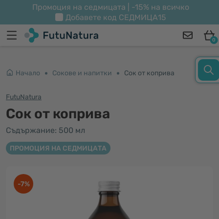
Промоция на седмицата | -15% на всичко
Добавете код
СЕДМИЦА15
0
Начало
Сокове и напитки
Сок от коприва
FutuNatura
Сок от коприва
Съдържание: 500 мл
ПРОМОЦИЯ НА СЕДМИЦАТА
-7%