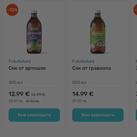
-13%
-
FutuNatura
FutuNatura
Cок от артишок
Сок от гравиола
500 мл
500 мл
12.99 €
14.99 €
14.99 €
25.41 лв.
29.32 лв.
29.32 лв.
Към кошницата
Към кошницата