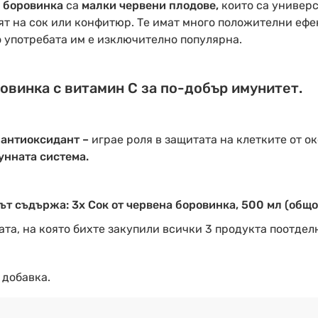
а боровинка
са
малки червени плодове,
които са универс
вят на сок или конфитюр. Те имат много положителни еф
о употребата им е изключително популярна.
овинка с витамин С за по-добър имунитет.
о
антиоксидант –
играе роля в защитата на клетките от о
унната система.
т съдържа: 3x Сок от червена боровинка, 500 мл (общо
ата, на която бихте закупили всички 3 продукта поотдел
 добавка.