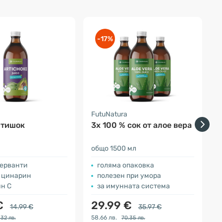
-17%
a
FutuNatura
F
ртишок
3x 100 % сок от алое вера
3
общо 1500 мл
о
серванти
голяма опаковка
 цинарин
полезен при умора
ин С
за имунната система
€
29.99 €
14.99 €
35.97 €
58.66 лв.
9
.32 лв.
70.35 лв.