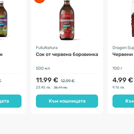
FutuNatura
Dragon Su
ок
Сок от червена боровинка
Червени 
500 мл
100 г
11.99 €
4.99 €
€
12.99 €
23.45 лв.
9.76 лв.
25.41 лв.
цата
Към кошницата
Към