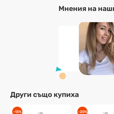
Мнения на наш
Други също купиха
-13%
-20%