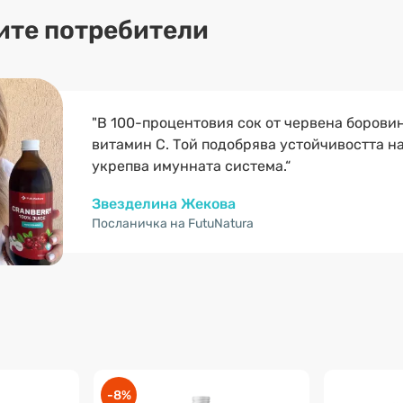
ите потребители
"В 100-процентовия сок от червена борови
витамин С. Той подобрява устойчивостта н
укрепва имунната система.“
Звезделина Жекова
Посланичка на FutuNatura
-8%