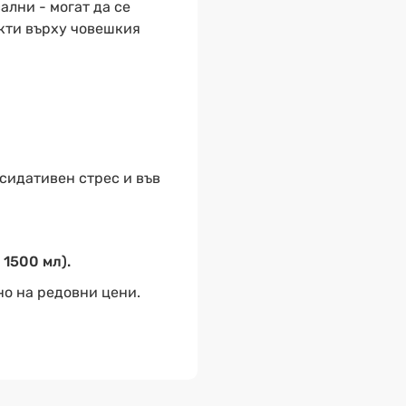
ални - могат да се
екти върху човешкия
ксидативен стрес и във
 1500 мл).
но на редовни цени.