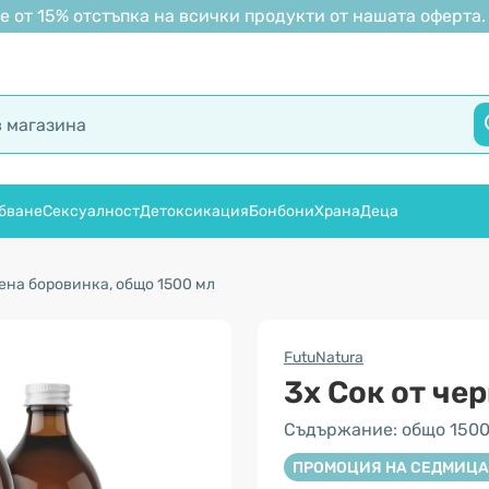
 от 15% отстъпка на всички продукти от нашата оферта.
бване
Сексуалност
Детоксикация
Бонбони
Храна
Деца
вена боровинка, общо 1500 мл
FutuNatura
3x Сок от че
Съдържание: общо 1500
ПРОМОЦИЯ НА СЕДМИЦА