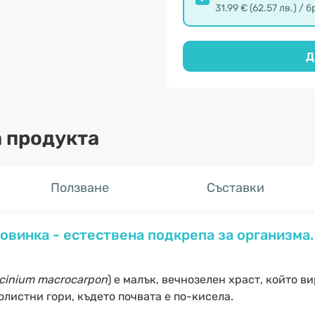
31.99 € (62.57 лв.) / б
Д
 продукта
Ползване
Съставки
овинка - естествена подкрепа за организма.
cinium macrocarpon
) е малък, вечнозелен храст, който в
олистни гори, където почвата е по-кисела.