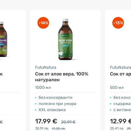
-14%
-13%
FutuNatura
FutuNatur
ок
Сок от алое вера, 100%
Cок от а
натурален
1000 мл
500 мл
без консерванти
без кон
полезно при умора
съдържа
XXL опаковка
с витам
17.99 €
12.99 
 €
20.99 €
35.19 лв.
25.41 лв.
41.05 лв.
29