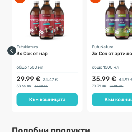
FutuNatura
FutuNatura
3x Сок от нар
3x Cок от артиш
общо 1500 мл
общо 1500 мл
29.99 €
35.99 €
34.47 €
44.97 
58.66 лв.
70.39 лв.
67.42 лв.
87.95 лв.
Към кошницата
Към кошни
Подобни продукти