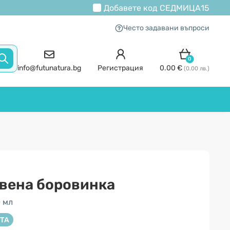
Добавете код
СЕДМИЦА15
Често задавани въпроси
0
info@futunatura.bg
Регистрация
0.00 €
(0.00 лв.)
рвена боровинка
 мл
ТА