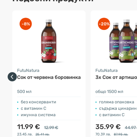
-8%
-20%
FutuNatura
FutuNatura
Сок от червена боровинка
3x Cок от артиш
500 мл
общо 1500 мл
без консерванти
голяма опаковка
с витамин С
съдържа цинарин
имунна система
с витамин С
11.99 €
35.99 €
12.99 €
44.97
23.45 лв.
70.39 лв.
25.41 лв.
87.95 лв.