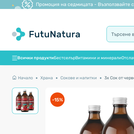
Промоция на седмицата - Възползвайте се
Всички продукти
Бестселър
Витамини и минерали
Отсла
Начало
Храна
Сокове и напитки
3x Сок от чер
-15%