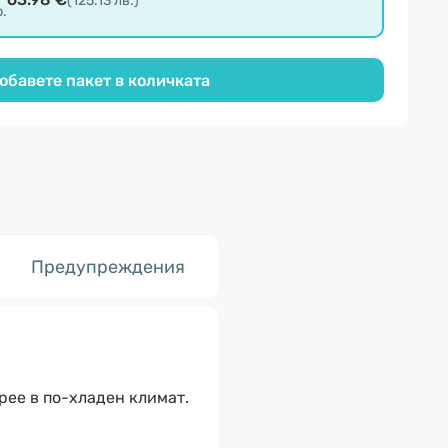
(125.13 лв.)
р.
обавете пакет в количката
Предупреждения
ирее в по-хладен климат.