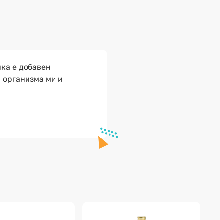
нка е добавен
а организма ми и
-