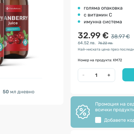
голяма опаковка
с витамин С
имунна система
32.99 €
38.97 €
64.52 лв.
76.22 лв.
Най-ниската цена през последн
Номер на продукта: KM72
-
+
50
мл дневно
Промоция на сед
всички продукти
Добавете ко