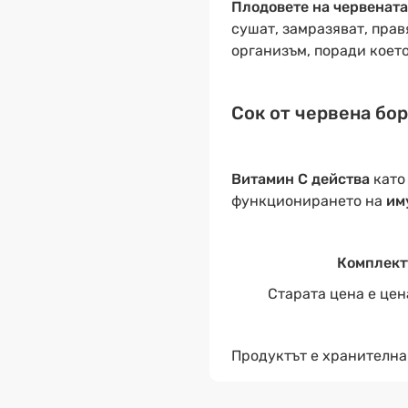
Плодовете на червенат
сушат, замразяват, пра
организъм, поради коет
Сок от червена бор
Витамин С действа
кат
функционирането на
им
Комплектъ
Старата цена е цен
Продуктът е хранителна