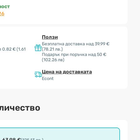
ност
26
Ползи
Безплатна доставка над 39.99 €
е 0.82 €
(1.61
(78.21 лв.)
Подарък при поръчка над 50 €
(102.26 лв)
Цена на доставката
Econt
оличество
63.98 €