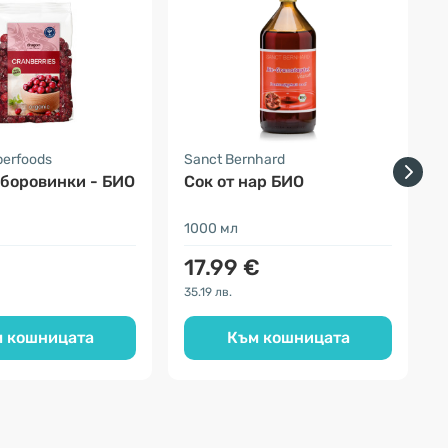
perfoods
Sanct Bernhard
F
боровинки - БИО
Сок от нар БИО
1000 мл
3
17.99 €
35.19 лв.
1
 кошницата
Към кошницата