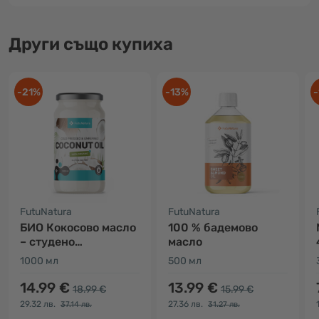
Други също купиха
-21%
-13%
-
FutuNatura
FutuNatura
БИО Кокосово масло
100 % бадемово
– студено
масло
пресовано,
1000 мл
500 мл
нерафинирано
14.99 €
13.99 €
18.99 €
15.99 €
29.32 лв.
27.36 лв.
37.14 лв.
31.27 лв.