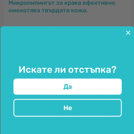
Микропилингът за крака ефективно
омекотява твърдата кожа.
Пилингът
има за цел да омекоти твърдата, груба
и напукана кожа на петите и стъпалата
.
Ежедневният микропилинг допринася за
изтъняване на кожата, като нейната повърхност
постепенно се балансира и нормализира. За това
допринасят:
Искате ли отстъпка?
уреята (до 20 % съдържание)
, която
интензивно
овлажнява
сухата кожа,
Да
активните растителни стволови клетки, които
играят роля в
регенерацията
на кожата,
семената от копър на прах (
Foeniculum Vulgare
)
Не
прахът от кайсиеви ядки (
Prunus Armeniaca
).
Пилингът за крака е особено подходящ