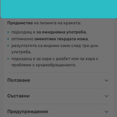
за сухи и напукани пети.
Предимства
на пилинга на краката:
подходящ е
за ежедневна употреба,
оптимално
омекотява твърдата кожа
,
резултатите са видими само след три дни
употреба,
подходящ е за хора с диабет или за хора с
проблеми с кръвообращението.
Ползване
Съставки
Предупреждения