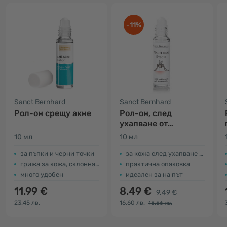
-11%
Sanct Bernhard
Sanct Bernhard
Рол-он срещу акне
Рол-он, след
ухапване от
насекоми
10 мл
10 мл
за пъпки и черни точки
за кожа след ухапване от насекоми
грижа за кожа, склонна към акне
практична опаковка
много удобен
идеален за на път
11.99 €
8.49 €
9.49 €
23.45 лв.
16.60 лв.
18.56 лв.