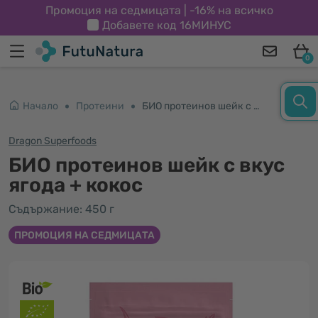
Промоция на седмицата | -16% на всичко
Добавете код
16МИНУС
0
Начало
Протеини
БИО протеинов шейк с вкус ягода + кокос
Dragon Superfoods
БИО протеинов шейк с вкус
ягода + кокос
Съдържание: 450 г
ПРОМОЦИЯ НА СЕДМИЦАТА