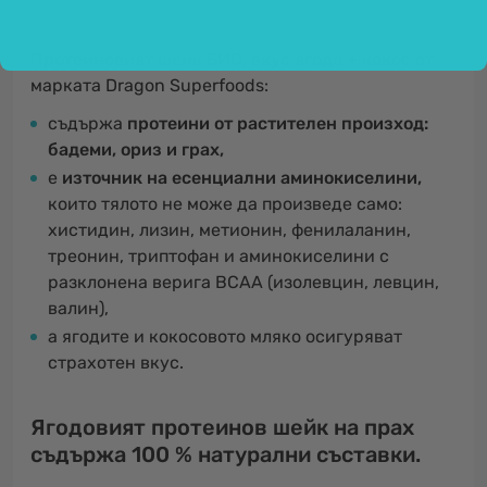
Протеиновият шейк БИО, вкус ягода + кокос
от
марката Dragon Superfoods:
съдържа
протеини от растителен произход:
бадеми, ориз и грах,
е
източник на есенциални аминокиселини,
които тялото не може да произведе само:
хистидин, лизин, метионин, фенилаланин,
треонин, триптофан и аминокиселини с
разклонена верига BCAA (изолевцин, левцин,
валин),
а ягодите и кокосовото мляко осигуряват
страхотен вкус.
Ягодовият протеинов шейк на прах
съдържа 100 % натурални съставки.