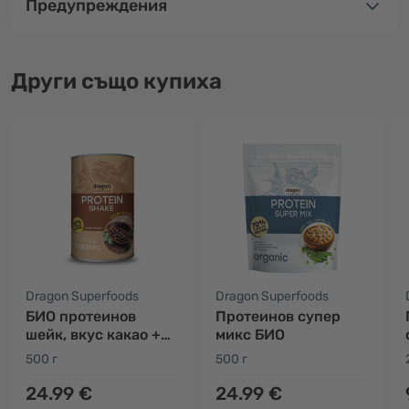
Предупреждения
Други също купиха
Dragon Superfoods
Dragon Superfoods
БИО протеинов
Протеинов супер
шейк, вкус какао +
микс БИО
ванилия
500 г
500 г
24.99 €
24.99 €