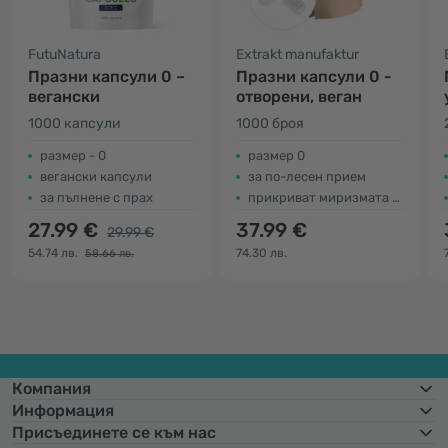
FutuNatura
Extrakt manufaktur
Празни капсули 0 –
Празни капсули 0 -
вегански
отворени, веган
1000 капсули
1000 броя
размер - 0
размер 0
вегански капсули
за по-лесен прием
за пълнене с прах
прикриват миризмата и вкуса на съдържанието
27.99 €
37.99 €
29.99 €
54.74 лв.
74.30 лв.
58.66 лв.
Компания
Информация
Присъединете се към нас