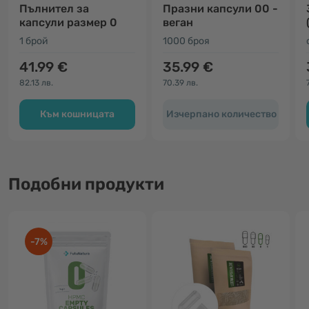
Пълнител за
Празни капсули 00 -
капсули размер 0
веган
1 брой
1000 броя
41.99 €
35.99 €
82.13 лв.
70.39 лв.
Към кошницата
Изчерпано количество
Подобни продукти
-7%