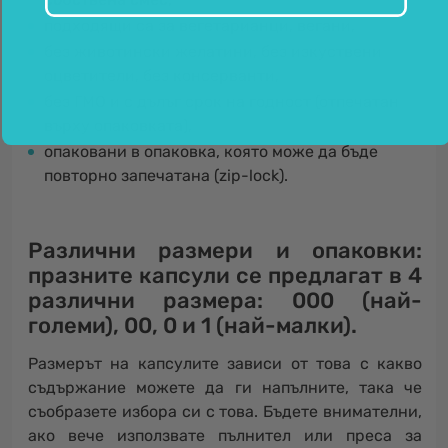
подходящи са за вегетарианци, вегани,
без животински желатини, без изкуствени
оцветители, без консерванти,
без ГМО и с дълъг срок на годност (отпечатан
върху опаковката),
опаковани в опаковка, която може да бъде
повторно запечатана (zip-lock).
Различни размери и опаковки
:
празните капсули се предлагат в 4
различни размера:
000
(най-
големи),
00
,
0
и
1
(най-малки).
Размерът на капсулите зависи от това с какво
съдържание можете да ги напълните, така че
съобразете избора си с това. Бъдете внимателни,
ако вече използвате пълнител или преса за