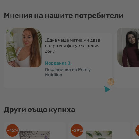
Мнения на нашите потребители
„Една чаша матча ми дава
енергия и фокус за целия
ден.“
Йорданка З.
Посланичка на Purely
Nutrition
Други също купиха
-42%
-29%
-