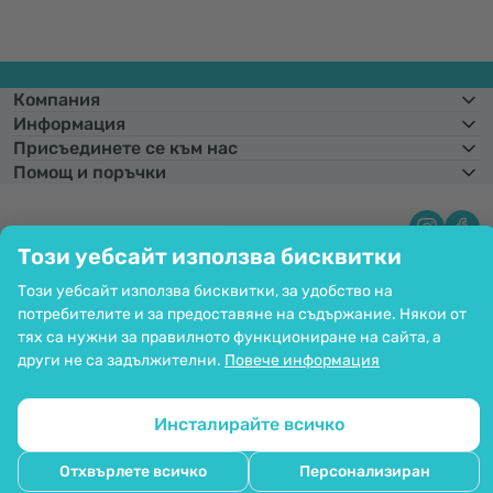
Компания
Информация
Присъединете се към нас
Помощ и поръчки
Този уебсайт използва бисквитки
Фиксиран курс на конвертиране:
1 € =
1,95583 лв.
Възможност за
плащане с карта. Гарантирана защита на личните данни чрез SSL
Този уебсайт използва бисквитки, за удобство на
криптиране.
Copyright © 2012 - 2026   |   Be Healthy Group d.o.o.
потребителите и за предоставяне на съдържание. Някои от
Карта на сайта
Използване на бисквитките
тях са нужни за правилното функциониране на сайта, а
Настройки на бисквитките
други не са задължителни.
Повече информация
Инсталирайте всичко
Отхвърлете всичко
Персонализиран