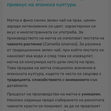
привкус на японска култура.
Матча е фино смлян зелен чай на прах, ценен
заради интензивния си цвят, характерния си
вкус и многостранната си употреба. За
производството на матча се използват листата на
чаеното растение
(
Camellia sinensis
). За разлика
от традиционния зелен чай, при който листата се
накисват във вода и след това се изхвърлят,
матча се консумира като цели листа на прах.
Това придава на матча специално значение в
японската култура, където тя често се свързва с
традицията, спокойствието
и
вниманието
към
детайлите.
Процесът на производство на матча е
уникален
.
Няколко седмици преди събирането на реколтата
чаените храсти се покриват, за да се предпазят