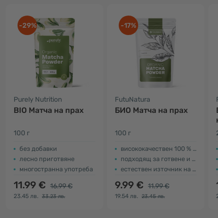
-29%
-17%
Purely Nutrition
FutuNatura
BIO Матча на прах
БИО Матча на прах
100 г
100 г
без добавки
висококачествен 100 % натурален чай
лесно приготвяне
подходящ за готвене и приготвяне на храна
многостранна употреба
естествен източник на витамин С
11.99 €
9.99 €
16.99 €
11.99 €
23.45 лв.
19.54 лв.
33.23 лв.
23.45 лв.