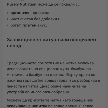
Purely Nutrition
може да се похвали с:
органичен
произход,
чист състав без
добавки
и
богат,
плътен
вкус.
За ежедневен ритуал или специален
повод.
Традиционното приготвяне на матча включва
използването на специална купа, бамбукова
метличка и бамбукова лъжица. Върху праха се
изсипва гореща (не вряща) вода и се разбърква в
пенеста напитка. Днес обаче начините на
употреба са много разнообразни.
Можете да приготвите матча като
гореща
или
освежаваща напитка
по всяко време. С всяка