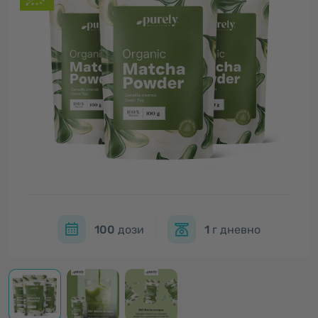
100
дози
1
г дневно