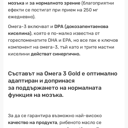
мозъка
и
за нормалното зрение
(благоприятни
ефекти се постигат при прием на 250 мг
ежедневно).
Омега-3 включват и
DPA (докозапентаенова
киселина)
, която е по-малко известна от
гореспоменатите DHA и EPA, но все пак е ключов
компонент на омега-3, тъй като и трите мастни
киселини
действат синергично.
Съставът на Омега 3 Gold е оптимално
адаптиран и допринася
за поддържането на нормалната
функция на мозъка.
За да се гарантира възможно най-високо
качество на продукта
, рибеното масло се