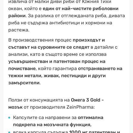
извлича от малки диви риби от Южния Тихи
океан, който е
един от най-чистите риболовни
райони
. За разлика от отглежданата риба, дивата
риба не съдържа антибиотици и хормони на
растежа.
В производствения процес
произходът и
съставът на суровините се следят
в детайли с
анализи, като в същото време се използва
усъвършенстван и патентован процес на
почистване
, който гарантира
отстраняването на
тежки метали, живак, пестициди и други
замърсители
.
Ползи от консумацията на
Омега 3 Gold -
мозък
от производителя ZeinPharma:
Капсулите са направени за
оптимална
подкрепа на мозъчната функция,
всяка капсула съдържа
1000 мг патентован и