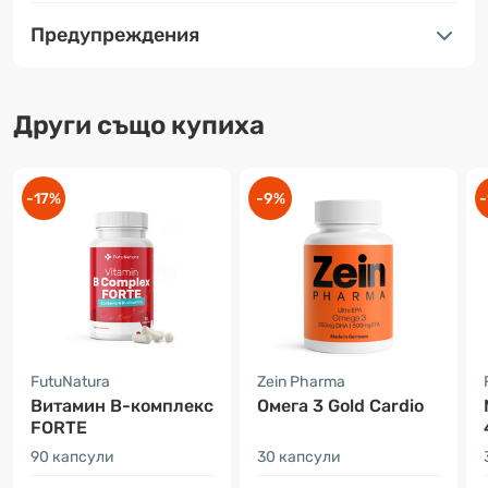
Предупреждения
Други също купиха
-17%
-9%
-
FutuNatura
Zein Pharma
Витамин B-комплекс
Омега 3 Gold Cardio
FORTE
90 капсули
30 капсули