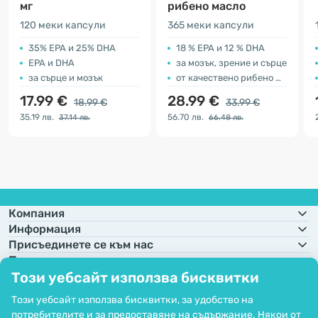
мг
рибено масло
120 меки капсули
365 меки капсули
35% EPA и 25% DHA
18 % EPA и 12 % DHA
EPA и DHA
за мозък, зрение и сърце
за сърце и мозък
от качествено рибено масло
17.99 €
28.99 €
18.99 €
33.99 €
35.19 лв.
56.70 лв.
37.14 лв.
66.48 лв.
Компания
Информация
Присъединете се към нас
Помощ и поръчки
Този уебсайт използва бисквитки
Този уебсайт използва бисквитки, за удобство на
потребителите и за предоставяне на съдържание. Някои от