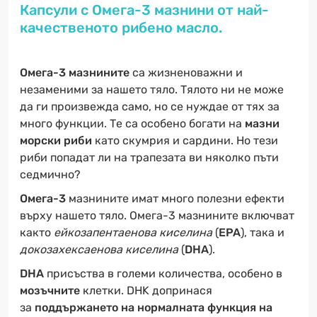
Капсули с Омега-3 мазнини от най-
качественото рибено масло.
Омега-3 мазнините
са жизненоважни и
незаменими за нашето тяло. Тялото ни не може
да ги произвежда само, но се нуждае от тях за
много функции. Те са особено богати на
мазни
морски риби
като скумрия и сардини. Но тези
риби попадат ли на трапезата ви няколко пъти
седмично?
Омега-3
мазнините имат много полезни ефекти
върху нашето тяло. Омега-3 мазнините включват
както
ейкозапентаенова киселина
(
EPA
), така и
докозахексаенова киселина
(
DHA
).
DHA
присъства в големи количества, особено в
мозъчните
клетки. DHK допринася
за
поддържането на нормалната функция на