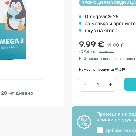
ПРОМОЦИЯ НА СЕДМИЦА
Omegavie® 25
за мозъка и зрението
вкус на ягода
9.99 €
11.99 €
19.54 лв.
23.45 лв.
Най-ниската цена през последни
Номер на продукта: FN219
-
+
20
мл дневно
Промоция на сед
всички продукти
Добавете ко