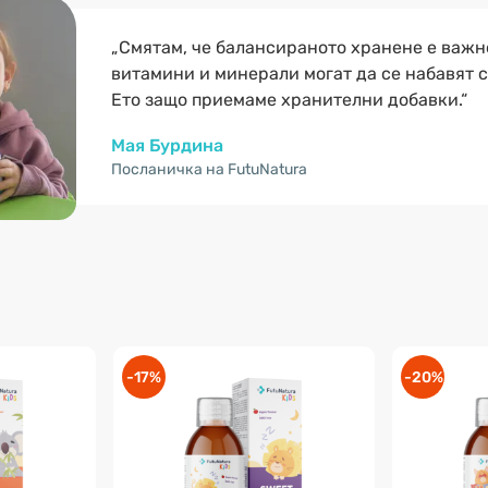
„Смятам, че балансираното хранене е важно
витамини и минерали могат да се набавят с
Ето защо приемаме хранителни добавки.“
Мая Бурдина
Посланичка на FutuNatura
-17%
-20%