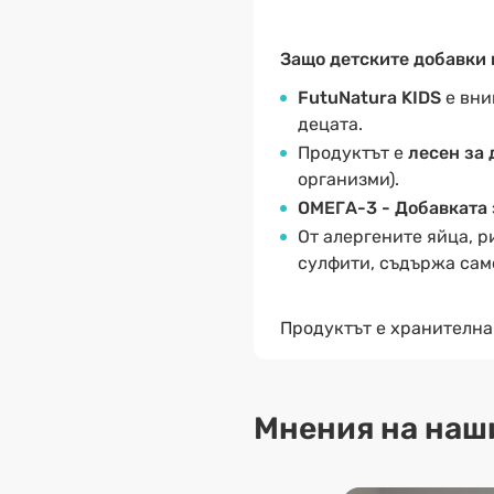
Защо детските добавки 
FutuNatura KIDS
е вни
децата.
Продуктът е
лесен за
организми).
ОМЕГА-3 - Добавката 
От алергените яйца, р
сулфити, съдържа са
Продуктът е хранителна
Мнения на наш