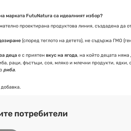
на марката FutuNatura са идеалният избор?
мателно проектирана продуктова линия, създадена да о
 дозиране
(според теглото на детето), не съдържа ГМО (
за деца
е с приятен
вкус на ягода
, на който децата няма 
иба, раци, фъстъци, соя, мляко и млечни продукти, ядки,
мо
риба
.
 добавка.
ите потребители