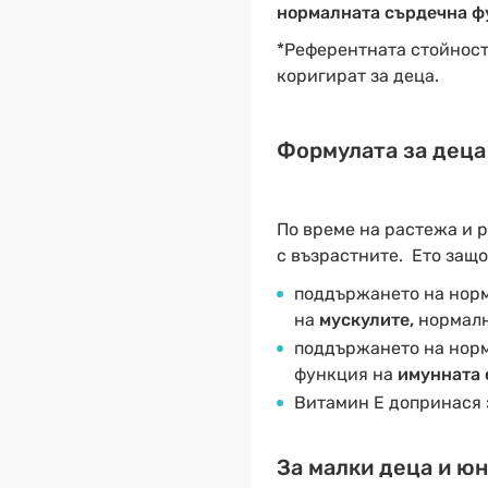
нормалната сърдечна ф
*Референтната стойност 
коригират за деца.
Формулата за деца 
По време на растежа и 
с възрастните. Ето защо
поддържането на норм
на
мускулите,
нормалн
поддържането на норм
функция на
имунната 
Витамин E допринася з
За малки деца и юн