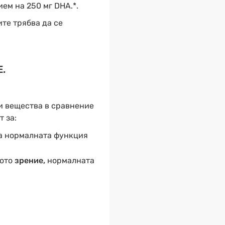
ем на 250 мг DHA.*.
те трябва да се
Е.
и вещества в сравнение
 за:
а нормалната функция
ото
зрение,
нормалната