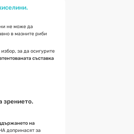
киселини.
ни не може да
авно в мазните риби
 избор, за да осигурите
атентованата съставка
а зрението.
ддържането на
DHA допринасят за