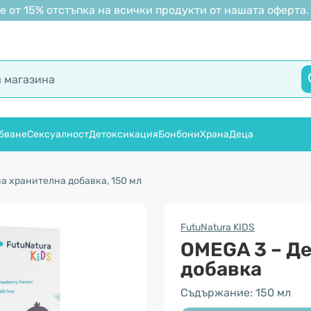
 от 15% отстъпка на всички продукти от нашата оферта.
бване
Сексуалност
Детоксикация
Бонбони
Храна
Деца
а хранителна добавка, 150 мл
FutuNatura KIDS
OMEGA 3 – Де
добавка
Съдържание: 150 мл