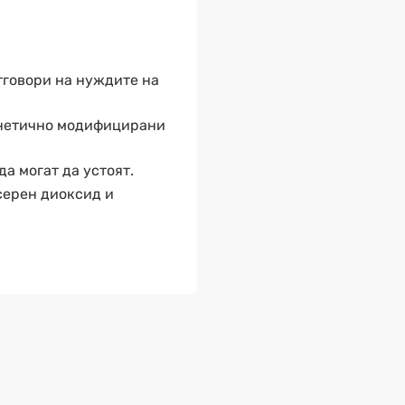
тговори на нуждите на
генетично модифицирани
да могат да устоят.
 серен диоксид и