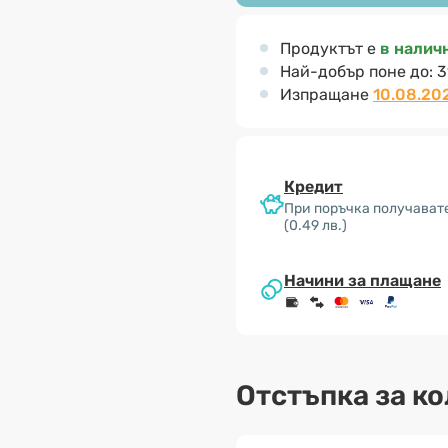
Продуктът е
в налич
Най-добър поне до:
3
Изпращане
10.08.20
Кредит
При поръчка получавате
(0.49 лв.)
Начини за плащане
Отстъпка за к