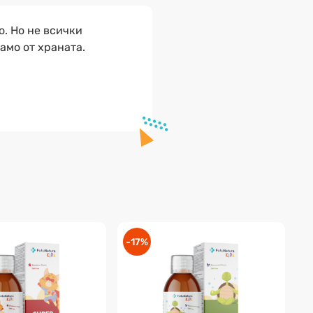
. Но не всички
амо от храната.
-17%
-