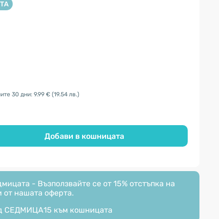
ТА
те 30 дни: 9.99 €
(19.54 лв.)
Добави в кошницата
мицата - Възползвайте се от 15% отстъпка на
 от нашата оферта.
д
СЕДМИЦА15
към кошницата