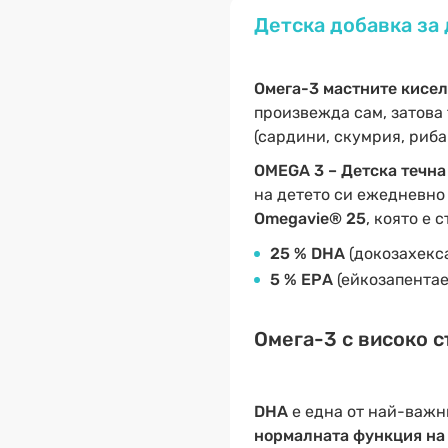
Детска добавка за
Омега-3 мастните кисе
произвежда сам, затова 
(сардини, скумрия, риба 
OMEGA 3 – Детска течн
на детето си ежедневно
Omegavie® 25
, която е 
25 % DHA
(докозахекс
5 % EPА
(ейкозапентае
Омега-3 с високо с
DHA
е една от най-важн
нормалната функция на