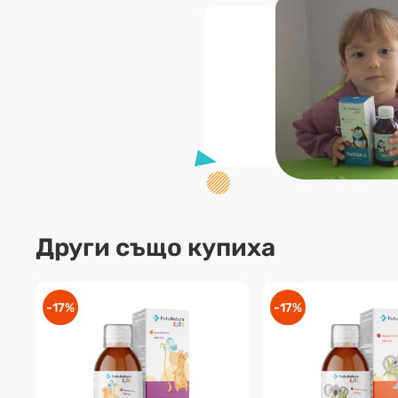
Други също купиха
-17%
-17%