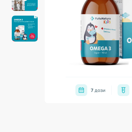
7
дози