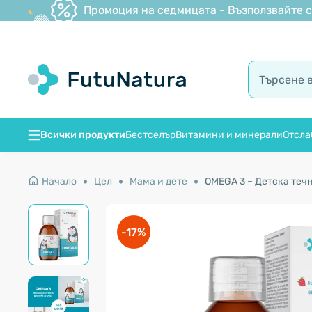
Промоция на седмицата - Възползвайте се
Всички продукти
Бестселър
Витамини и минерали
Отсла
Начало
Цел
Мама и дете
OMEGA 3 – Детска течн
-17%