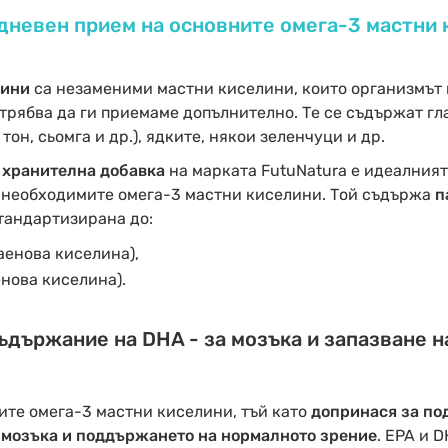
 дневен прием на основните омега-3 мастни 
лини
са незаменими мастни киселини, които организмът 
трябва да ги приемаме допълнително. Те се съдържат гл
тон, сьомга и др.), ядките, някои зеленчуци и др.
а хранителна добавка
на марката FutuNatura е идеалният
 необходимите омега-3 мастни киселини. Той съдържа
п
стандартизирана до:
аенова киселина),
нова киселина).
ъдържание на DHA - за мозъка и запазване н
ите омега-3 мастни киселини, тъй като
допринася за по
 мозъка и поддържането на нормалното зрение
. EPA и 