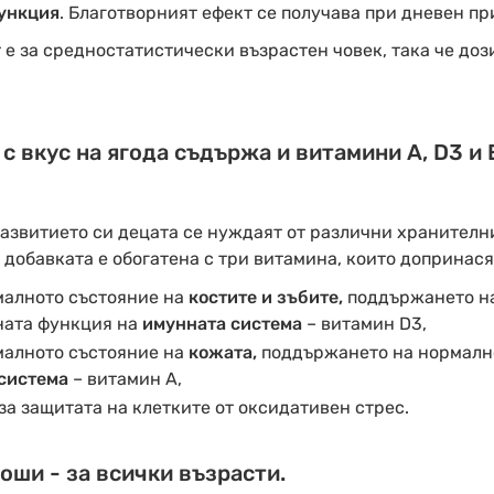
ункция
. Благотворният ефект се получава при дневен при
е за средностатистически възрастен човек, така че дози
с вкус на ягода съдържа и витамини А, D3 и 
развитието си децата се нуждаят от различни хранителн
 добавката е обогатена с три витамина, които допринасят
алното състояние на
костите и зъбите,
поддържането н
ата функция на
имунната система
– витамин D3,
алното състояние на
кожата,
поддържането на нормалн
система
– витамин A,
а защитата на клетките от оксидативен стрес.
оши - за всички възрасти.