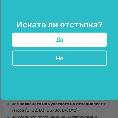
инозитол,
йод
,
омега 3, 6 и 9
мастни киселини от ленено
масло.
Искате ли отстъпка?
Те съдържат антиоксиданти, които
Да
играят важна роля в защитата на
клетките от оксидативен стрес.
Не
Мултивитамините за деца под формата на вкусни
желирани мечета съдържат
13 витамина и 2
минерала
, които допринасят за:
нормалната функция на
имунната система
(витамините A, C, D3, B6, B9, B12, цинк),
намаляването на чувството на отпадналост
и
умора (C, B2, B3, B5, B6, B9, B12),
нормалното протичане на метаболизма и