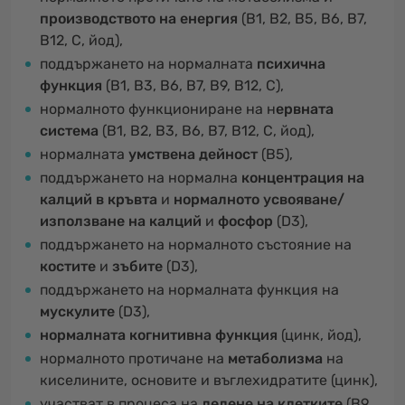
производството на енергия
(B1, B2, B5, B6, B7,
B12, C, йод),
поддържането на нормалната
психична
функция
(B1, B3, B6, B7, B9, B12, C),
нормалното функциониране на н
ервната
система
(B1, B2, B3, B6, B7, B12, C, йод),
нормалната
умствена дейност
(B5),
поддържането на нормална
концентрация на
калций в кръвта
и
нормалното усвояване/
използване на калций
и
фосфор
(D3),
поддържането на нормалното състояние на
костите
и
зъбите
(D3),
поддържането на нормалната функция на
мускулите
(D3),
нормалната когнитивна функция
(цинк, йод),
нормалното протичане на
метаболизма
на
киселините, основите и въглехидратите (цинк),
участват в процеса на
делене на клетките
(B9,