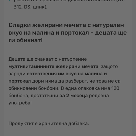
B12, D3, цинк).
Сладки желирани мечета с натурален
вкус на малина и портокал - децата ще
ги обикнат!
Децата ще очакват с нетърпение
мултивитаминните желирани мечета
, защото
заради
естествения им вкус на малина и
портокал
дори няма да разберат, че това не са
обикновени бонбони. В една опаковка има 120
бонбона, достатъчни
за 2 месеца
редовна
употреба!
Продуктът е хранителна добавка.