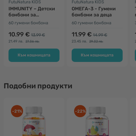
FutuNatura KIDS
FutuNatura KIDS
IMMUNITY – Детски
ОМЕГА-3 - Гумени
бонбони за
бонбони за деца
имунната система
60 гумени бонбона
60 гумени бонбона
10.99 €
11.99 €
13.99 €
14.99 €
21.49 лв.
23.45 лв.
27.36 лв.
29.32 лв.
Към кошницата
Към кошницата
Подобни продукти
-21%
-22%