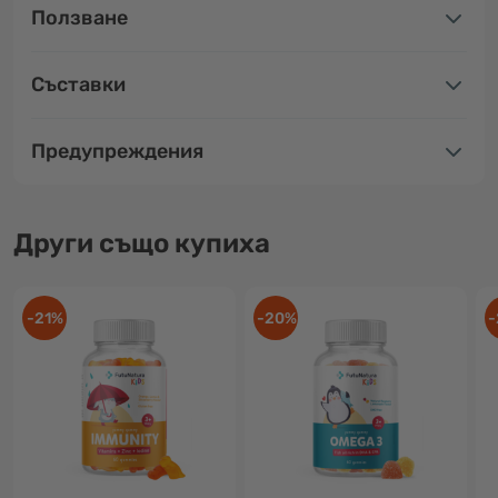
Ползване
Съставки
Предупреждения
Други също купиха
-21%
-20%
-