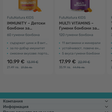
FutuNatura KIDS
FutuNatura KIDS
IMMUNITY – Детски
MULTI VITAMINS –
бонбони за
Гумени бонбони за
имунната система
деца с
60 гумени бонбона
120 гумени бонбонa
мултивитамини
съдържат цинк и 8 витамина
11 витамини и минерали
за по-добър имунитет
устойчивост, повече енергия
смесени вкусове: портокал, лимон и ягода
5 вкуса гумени бонбони
10.99 €
17.99 €
13.99 €
22.99 €
21.49 лв.
35.19 лв.
27.36 лв.
44.96 лв.
Компания
Информация