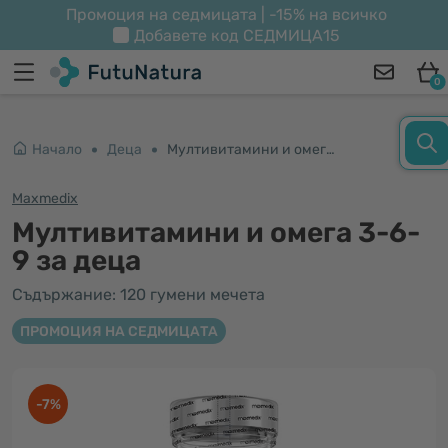
Промоция на седмицата | -15% на всичко
Добавете код
СЕДМИЦА15
0
Начало
Деца
Мултивитамини и омега 3-6-9 за деца
Maxmedix
Мултивитамини и омега 3-6-
9 за деца
Съдържание: 120 гумени мечета
ПРОМОЦИЯ НА СЕДМИЦАТА
-7%