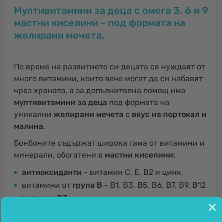
Мултивитамини за деца с омега 3, 6 и 9
мастни киселини - под формата на
желирани мечета.
По време на развитието си децата се нуждаят от
много витамини, които вече могат да си набавят
чрез храната, а за допълнителна помощ има
мултивитамини за деца
под формата на
уникални
желирани мечета
с
вкус на портокал и
малина
.
Бонбоните съдържат широка гама от витамини и
минерали, обогатени
с мастни киселини:
антиоксиданти
- витамин С, Е, В2 и цинк,
витамини от
група В
- В1, В3, В5, В6, В7, В9, В12
витамин
D3
,
витамин
А
,