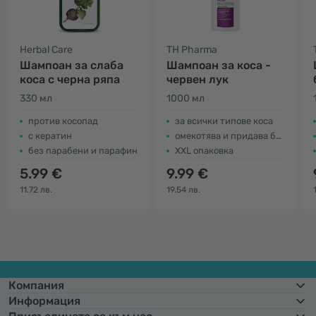
Herbal Care
TH Pharma
Шампоан за слаба
Шампоан за коса -
коса с черна ряпа
червен лук
330 мл
1000 мл
против косопад
за всички типове коса
с кератин
омекотява и придава блясък
без парабени и парафин
XXL опаковка
5.99 €
9.99 €
11.72 лв.
19.54 лв.
Компания
Информация