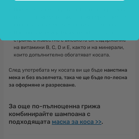
Овесът
е зърнена култура, богата на протеини,
мазнини и много витамини и минерали, които
имат положителен ефект върху косата ни.
Пчелното млечице (gelee royal)
, от друга
страна, е известно с високото си съдържание
на витамини B, C, D и E, както и на минерали,
които допълнително обогатяват косата.
След употребата му косата ви ще бъде
наистина
мека и без възелчета, така че ще бъде по-лесна
за оформяне и разресване.
За още по-пълноценна грижа
комбинирайте шампоана с
подходящата
маска за коса >>
.