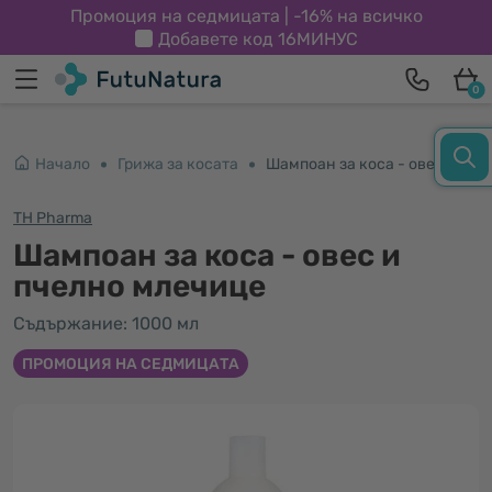
Промоция на седмицата | -16% на всичко
Добавете код
16МИНУС
0
Начало
Грижа за косата
Шампоан за коса - овес и пчелно млечице
TH Pharma
Шампоан за коса - овес и
пчелно млечице
Съдържание: 1000 мл
ПРОМОЦИЯ НА СЕДМИЦАТА