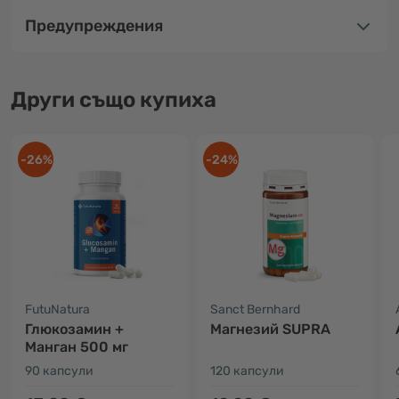
Предупреждения
Други също купиха
-26%
-24%
FutuNatura
Sanct Bernhard
Глюкозамин +
Магнезий SUPRA
Манган 500 мг
90 капсули
120 капсули