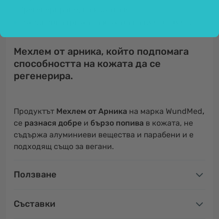
(регенериране) на кожата и
ежедневна грижа за кожата на цялото тяло.
Мехлем от арника, който подпомага
способността на кожата да се
регенерира.
Продуктът
Мехлем от Арника
на марка WundMed
,
се
разнася добре
и
бързо попива
в кожата, не
съдържа алуминиеви вещества и парабени и е
подходящ също за вегани.
Ползване
Съставки