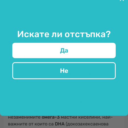
Масло от крил – високо съдържание на
скъпоценните омега-3 мастни
киселини.
Искате ли отстъпка?
Маслото от крил
, произведено от Zeinpharma, е
Да
невероятно чист и висококачествен източник на
омега-3 мастни киселини
, които са абсолютно
необходими на нашия организъм.
Не
Крилът
, професионално наричан
Euphausiacea
, е
разред висши ракообразни, които
обитават всички световни океани. Без тези малки
същества екосистемата, каквато я познаваме
днес, не би могла да функционира нормално.
"Капсулите масло от крил съдържат
незаменимите
омега-3
мастни киселини, най-
важните от които са
DHA
(докозахексаенова