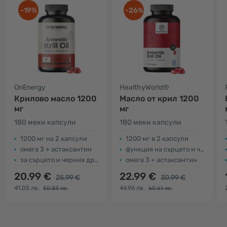
-19%
-26%
OnEnergy
HealthyWorld®
Крилово масло 1200
Масло от крил 1200
мг
мг
180 меки капсули
180 меки капсули
1200 мг на 2 капсули
1200 мг в 2 капсули
омега 3 + астаксантин
функция на сърцето и черния дроб
за сърцето и черния дроб
омега 3 + астаксантин
20.99 €
22.99 €
25.99 €
30.99 €
41.05 лв.
44.96 лв.
50.83 лв.
60.61 лв.