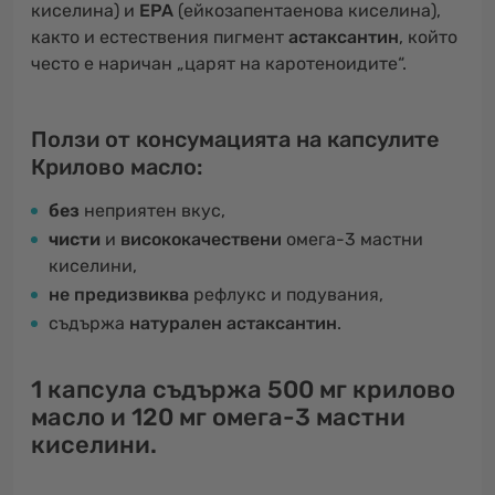
киселина) и
EPA
(ейкозапентаенова киселина),
както и естествения пигмент
астаксантин
, който
често е наричан „царят на каротеноидите“.
Ползи от консумацията на капсулите
Крилово масло:
без
неприятен вкус,
чисти
и
висококачествени
омега-3 мастни
киселини,
не предизвиква
рефлукс и подувания,
съдържа
натурален астаксантин
.
1 капсула
съдържа
500 мг крилово
масло
и
120 мг омега-3 мастни
киселини
.