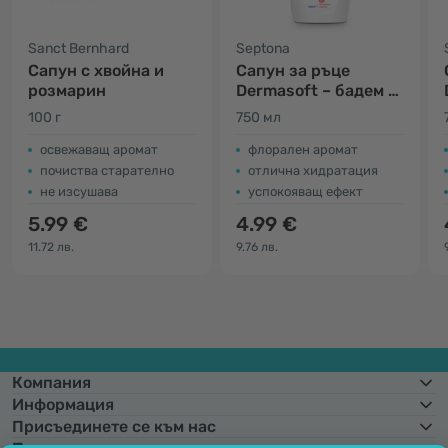
Sanct Bernhard
Septona
Сапун с хвойна и
Сапун за ръце
розмарин
Dermasoft – бадем и
роза
100 г
750 мл
освежаващ аромат
флорален аромат
почиства старателно
отлична хидратация
не изсушава
успокояващ ефект
5.99 €
4.99 €
11.72 лв.
9.76 лв.
Компания
Информация
Присъединете се към нас