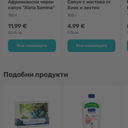
Афринкански черен
Сапун с мастика от
сапун “Alata Samina”
Хиос и зехтин
150 г
100 г
11.99 €
4.99 €
23.45 лв.
9.76 лв.
Към кошницата
Към кошницата
Подобни продукти