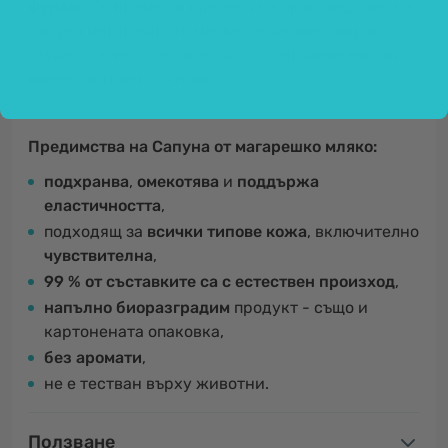
фураж
. По време на процеса на производство на
сапуна магарешкото мляко се добавя накрая
студено, като по този начин се запазват всички
важни активни съставки.
Предимства на Сапуна от магарешко мляко:
подхранва
,
омекотява
и
поддържа
еластичността
,
подходящ за
всички типове кожа
, включително
чувствителна
,
99 % от съставките са с естествен произход
,
напълно биоразградим
продукт - също и
картонената опаковка,
без аромати
,
не е тестван върху животни.
Ползване