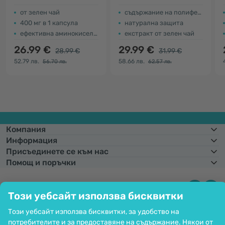
от зелен чай
съдържание на полифеноли
400 мг в 1 капсула
натурална защита
ефективна аминокиселина
екстракт от зелен чай
26.99 €
29.99 €
28.99 €
31.99 €
52.79 лв.
58.66 лв.
56.70 лв.
62.57 лв.
Компания
Информация
Присъединете се към нас
Помощ и поръчки
Този уебсайт използва бисквитки
Фиксиран курс на конвертиране:
1 € =
1,95583 лв.
Възможност за
плащане с карта. Гарантирана защита на личните данни чрез SSL
Този уебсайт използва бисквитки, за удобство на
криптиране.
потребителите и за предоставяне на съдържание. Някои от