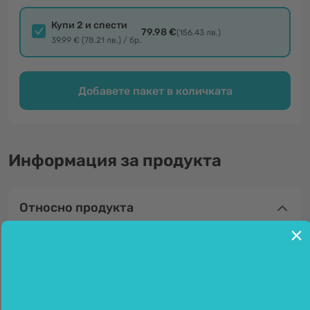
Купи 2 и спести
79.98 €
(156.43 лв.)
39.99 € (78.21 лв.) / бр.
Добавете пакет в количката
Информация за продукта
Относно продукта
L-теанин FORTE – още по-силна
дневна доза.
L-теанинът
е аминокиселина, която естествено