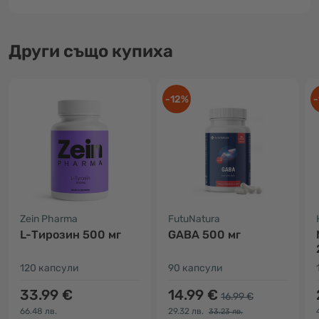
Други също купиха
-12%
-
Zein Pharma
FutuNatura
L-Тирозин 500 мг
GABA 500 мг
120 капсули
90 капсули
33.99 €
14.99 €
16.99 €
66.48 лв.
29.32 лв.
33.23 лв.