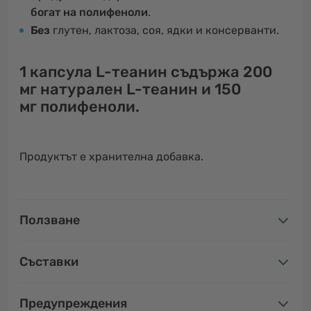
богат на полифеноли
.
Без
глутен, лактоза, соя, ядки и консерванти.
1 капсула
L-теанин съдържа
200
мг натурален L-теанин
и
150
мг полифеноли
.
Продуктът е хранителна добавка.
Ползване
Съставки
Предупреждения